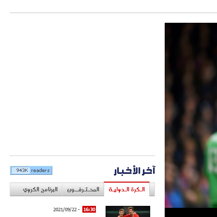
آخر الأخبار
الـكرة الـدوليـة
المحـتـرفــون
البرنامج الكروي
- 2021/09/22
16:30