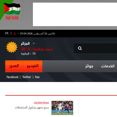
-
ع
|
FR
الاثنين 10 أغسطس 2026 07:04
الجزائر
سماء صافية
° C |
26
70
الرطوبة :
الفيديو
الصور
الخدمات
جوائز
|
|
Facebook
Twitter
Rss
03/04/2016
محرز متهم بتناول المنشطات