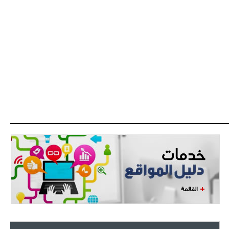
- 2021/07/27
14:42
أوهارا: "محرز، فودن ودي بروين..
ثلاثي من نار"
- 2021/07/25
18:30
لوكاتيلي يؤكد نيته في الانتقال إلى
جوفنتوس عبر تويتر!
- 2021/07/25
18:10
أنشيلوتي يصر على جلب كيليني
وقدوم الإيطالي يقترب
القائمة