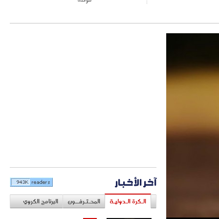
آخر الأخبار
الـكرة الـدوليـة
المحـتـرفــون
البرنامج الكروي