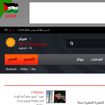
-
ع
|
FR
السبت 08 أغسطس 2026 21:09
الجزائر
سماء صافية
° C |
29
55
الرطوبة :
الفيديو
الصور
الخدمات
جوائز
|
|
Facebook
Twitter
Rss
17/05/2021
نغيز: "حشود جاهز أمام الوداد،
لكن مشاركة فريوي ليست
نالت الجزائر شرف تنظيم نهائيات كأس أمم إفريقيا لأقل من 17 عاما، وذلك في نسختها 15 المقررة المقررة سنة
مؤكدة"