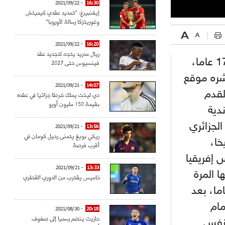
- 2021/09/22
16:30
إيفنبيرغ: "تمديد عقدي كيميتش
وغوريتزكا رسالة لأوروبا"
- 2021/09/22
16:20
ريال مدريد يتجه لتجديد عقد
نالت الجزائر شرف تنظيم نهائيات كأس أمم إفريقيا لأقل من 17 عاما،
فينسيوس حتى 2027
 2023، وذكر بيان نشره موقع
- 2021/09/21
14:07
لقدم
دي ليخت يملك شرطا جزائيا في عقده
بقيمة 150 مليون أورو
دية
لجزائري
- 2021/09/21
13:56
ريكي بويغ يتمنى رحيل كومان في
خا،
أقرب فرصة
 إفريقيا
- 2021/09/21
13:33
كر أنها المرة
خاميس يقترب من الدوري القطري
حتضن فيها الجزائر نهائيات "الكان" لأقل من 17 عاما، بعد
مام
- 2021/08/30
20:18
حاريث ينضم رسميا إلى صفوف
 نفس