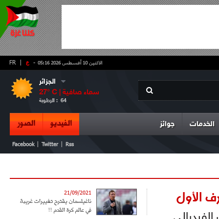
-
ع
|
FR
الاثنين 10 أغسطس 2026 05:16
الجزائر
سماء صافية
° C |
27
64
الرطوبة :
الفيديو
الصور
الخدمات
جوائز
|
|
Facebook
Twitter
Rss
21/09/2021
ناغيلسمان يقترح تغييرات غريبة
في عالم كرة القدم !!
الفيدرالي