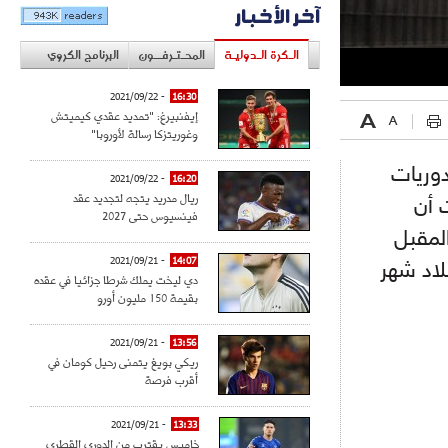
آخر الأخبار
الـكرة الـدوليـة
المحـتـرفــون
البرنامج الكروي
- 2021/09/22
16:30
إيفنبيرغ: "تمديد عقدي كيميتش
وغوريتزكا رسالة لأوروبا"
دوريات
- 2021/09/22
16:20
ريال مدريد يتجه لتجديد عقد
 أن
فينسيوس حتى 2027
لمقبل
- 2021/09/21
14:07
يروس "كوفيد-19" في البلاد شهر
دي ليخت يملك شرطا جزائيا في عقده
بقيمة 150 مليون أورو
- 2021/09/21
13:56
ريكي بويغ يتمنى رحيل كومان في
أقرب فرصة
- 2021/09/21
13:33
خاميس يقترب من الدوري القطري