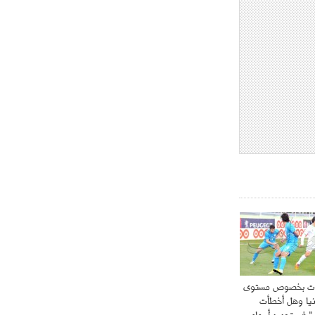
- 2021/08/15
12:56
ريال مدريد مستاء من ماريانو دياز
- 2021/08/15
12:47
دزيكو يُصر على راتب شهر جويلية
ويعرقل انتقاله إلى الإنتير
- 2021/08/15
12:43
لوبيز(رئيس بوردو): "صفقة عدلي مع
ميلان في الطريق الصحيح"
- 2021/08/09
12:54
كاسانو:"لوكاكو في تشيلسي؟ سيذهب
من أجل المال"
- 2021/08/09
12:48
رئيس الإنتير يمنح موافقته لبيع
لوتارو
ات بخصوص مستوى
يا وهل أخطأت
- 2021/08/04
15:10
" في تحديد أسماء