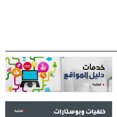
- 2021/08/04
14:50
البياسجي عرض على مبابي راتبا خياليا
- 2021/07/27
14:42
أوهارا: "محرز، فودن ودي بروين..
ثلاثي من نار"
- 2021/07/25
18:30
لوكاتيلي يؤكد نيته في الانتقال إلى
جوفنتوس عبر تويتر!
- 2021/07/25
18:10
أنشيلوتي يصر على جلب كيليني
وقدوم الإيطالي يقترب
القائمة
خلفيات وبوستارات
القائمة