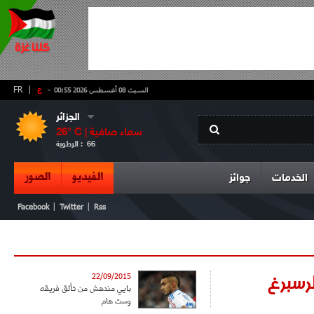
-
ع
|
FR
السبت 08 أغسطس 2026 00:55
الجزائر
سماء صافية
° C |
26
66
الرطوبة :
الفيديو
الصور
الخدمات
جوائز
|
|
Facebook
Twitter
Rss
طرسبرغ
22/09/2015
بايي مندهش من تألق فريقه
وست هام