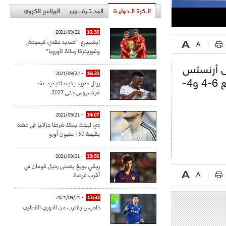
الـكرة الـدوليـة
المحـتـرفــون
البرنامج الكروي
- 2021/09/22
16:30
إيفنبيرغ: "تمديد عقدي كيميتش
وغوريتزكا رسالة لأوروبا"
لى أرنستس
- 2021/09/22
16:20
ريال مدريد يتجه لتجديد عقد
جولبيس لاعب لاتفيا بمجموعتين مقابل مجموعة واحدة وبواقع 6-4 و4-
فينسيوس حتى 2027
- 2021/09/21
14:07
دي ليخت يملك شرطا جزائيا في عقده
بقيمة 150 مليون أورو
- 2021/09/21
13:56
ريكي بويغ يتمنى رحيل كومان في
أقرب فرصة
- 2021/09/21
13:33
خاميس يقترب من الدوري القطري