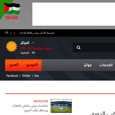
-
ع
|
FR
الجمعة 07 أغسطس 2026 11:16
الجزائر
سماء صافية
° C |
29
49
الرطوبة :
الفيديو
الصور
الخدمات
جوائز
|
|
Facebook
Twitter
Rss
06/05/2018
مانشستر سيتي يكتفي بالتعادل
ويحتفل بلقب الدوري
لقب الدوري