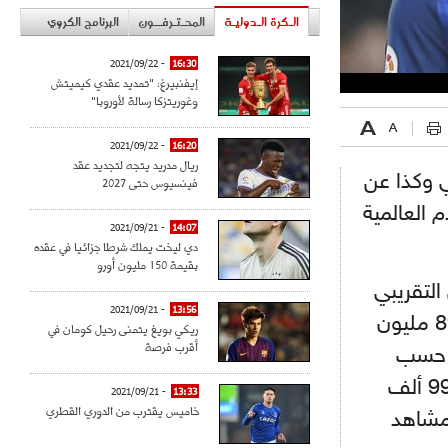
الـكرة الـدوليـة
المحـتـرفــون
البرنامج الكروي
- 2021/09/22
16:30
إيفنبيرغ: "تمديد عقدي كيميتش
وغوريتزكا رسالة لأوروبا"
- 2021/09/22
16:20
ريال مدريد يتجه لتجديد عقد
 وكذا عن
فينسيوس حتى 2027
 العالمية
- 2021/09/21
14:07
دي ليخت يملك شرطا جزائيا في عقده
بقيمة 150 مليون أورو
عمال التقريبي
- 2021/09/21
13:56
للفريقين هذا الموسم منها 690 مليون أورو لـ ريال مدريد و897 مليون
ريكي بويغ يتمنى رحيل كومان في
أقرب فرصة
ة حسب
تقديرات موقع رابطة الدوري الإسباني، إذ سيشاهده أكثر من 99 ألف
- 2021/09/21
13:33
خاميس يقترب من الدوري القطري
عن آخرها، و500 مليون مشاهد