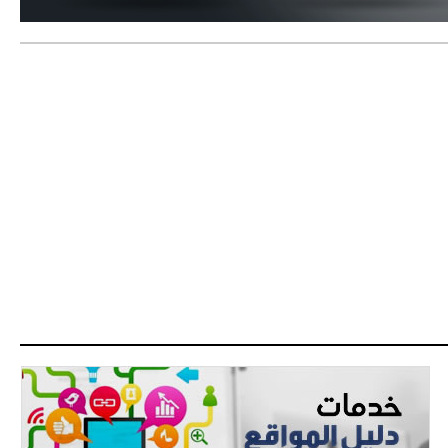
- 2021/08/04
14:50
البياسجي عرض على مبابي راتبا خياليا
- 2021/07/27
14:42
أوهارا: "محرز، فودن ودي بروين..
ثلاثي من نار"
- 2021/07/25
18:30
لوكاتيلي يؤكد نيته في الانتقال إلى
جوفنتوس عبر تويتر!
- 2021/07/25
18:10
أنشيلوتي يصر على جلب كيليني
وقدوم الإيطالي يقترب