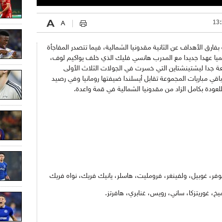
ثالث برصيد 6 نقاط متأخرة بفارق الأهداف عن الثانية مقدونيا الشمالية، فيما تتصدر المفاجأة
 رسميا عهدا جديدا مع المدرب هانسي فليك الذي خلف يواكيم لوف،
اضعة جدا ليشتينشتاين التي خسرت في الجولات الثلاث الأولى
ي باقي مباريات المجموعة تقابل أيسلندا ضيفتها رومانيا وفي رصيد
وفر، غوبيل، ولفينغر، فرومليت، هاسلر، يانيك فريك، نواه فريك
ميخ، غوريتزكا، ساني، رويس، غنابري، هافرتز.