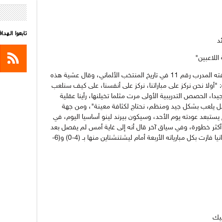
تابعوا الهد
د
اللاعبين"
يتطلع هانسي فليك لبداية مشوار موفقة بصفته المدرب رقم 11 في تاريخ المنتخب الألماني، وقال عشية هذه
أولا نحن نركز على مباراتنا، نركز على أنفسنا، على كيف سنلعب
يدا، الحصص التدريبية الأولى مرت مثلما تخيلنها، رأينا عقلية
بل يلعب بشكل جيد ومنظم، نحتاج لكثافة معينة"، ومن جهة
يستبعد عودته يوم الأحد، وسيكون بيرند لينو أساسيا اليوم، في
أكثر خطورة، وفي سياق آخر قال أنه إلى غاية أمس لم يفصل بعد
نهائيا في من سيكون القائد اليوم.، للإشارة ألمانيا فازت بكل مبارياته الأربعة أمام ليشتنشتاين منها بـ (4-0) و(6-
ليك