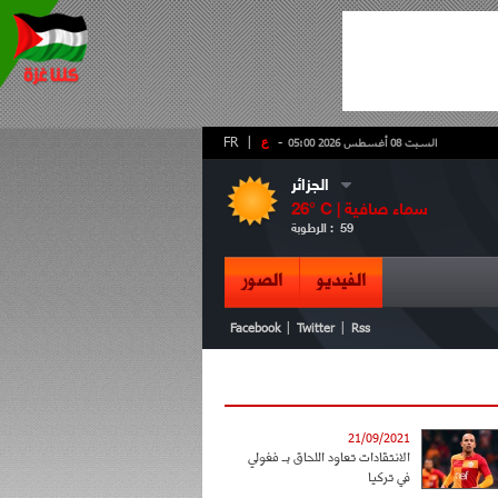
-
ع
|
FR
السبت 08 أغسطس 2026 05:00
الجزائر
سماء صافية
° C |
26
59
الرطوبة :
الفيديو
الصور
|
|
Facebook
Twitter
Rss
21/09/2021
الانتقادات تعاود اللحاق بـ فغولي
في تركيا