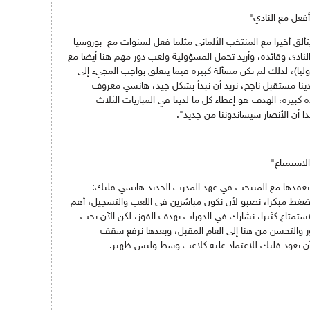
فعل مع النادي"
يتألق أخيرا مع المنتخب الألماني مثلما فعل لسنوات مع بوروسيا
لنادي وقائده، وأريد تحمل المسؤولية ولعب دور مهم هنا أيضا مع
وليا)، لذلك لم تكن مسألة كبيرة فيما يتعلق بواجب المجيء إلى
لدينا مستقبل ناجح، نريد أن نبدأ بشكل جيد، هانسي معروف
ة كبيرة، الهدف هو إعطاء كل ما لدينا في المباريات الثلاث
 أن الأنصار سيساندوننا من جديد".
لاستمتاع"
عقدها مع المنتخب في عهد المدرب الجديد هانسي فليك:
ضغط مبكرا، نصبو لأن نكون مباشرين في اللعب والتسجيل، أهم
استمتاع كثيرا، نشارك في الدورات بهدف الفوز، لكن الآن يجب
ر والتحسن من هنا إلى العام المقبل، وبعدها نرفع سقف
أن يعود فليك للاعتماد عليه كلاعب وسط وليس ظهير.