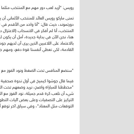
رويس: "أريد لعب دور مهم مع المنتخب مثلما أ
تمنى ماركو رويس العائد للمنتخب الألماني أن 
دورتموند، حيث قال: "أنا واحد من الأقدم في ا
المنتخب، أنا لم أفكر في الانسحاب (الاعتزال د
هنا، نحن الآن في بداية جديدة، أمل أن يكون 
بالاعتماد على اللاعبين الذين يرى أن لديهم جود
القادمة، لكي نعطي أنفسنا قوة دفع، ومهم جدا
"سنضع المنافس تحت الضغط ونود الفوز مع ا
فيما قال جوشوا كيميخ في أول ندوة صحفية ي
"مخططنا للمباراة واضح، نريد وضعهم تحت ال
شيء أن نلعب كرة قدم جميلة، نود الفوز مع ال
التركيز على التصفيات وعلى بعض آليات التطو
التوقعات مثل المعتاد"، وفي سياق آخر توقع 