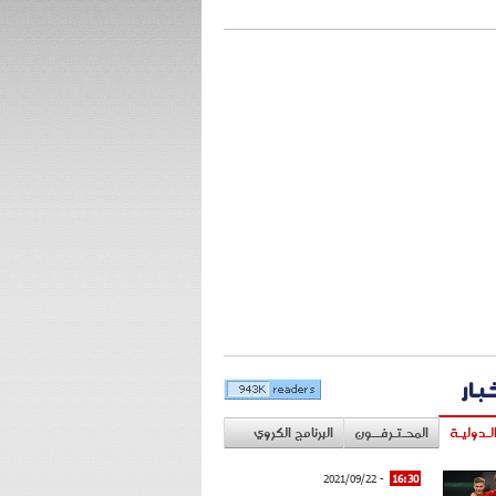
خبار
لـدوليـة
المحـتـرفــون
البرنامج الكروي
- 2021/09/22
16:30