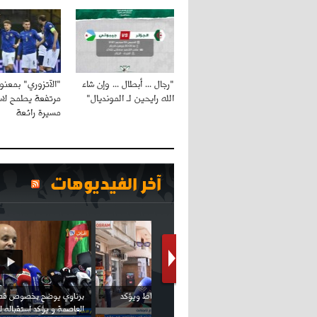
"رجال ... أبطال ... وإن شاء
"الآتزوري" بمعنو
الله رايحين لـ المونديال"
مرتفعة يطمح لاس
مسيرة رائعة
آخر الفيديوهات
كريستيانو كاد يصاب على مستوى كتفه
بسبب سيلفي