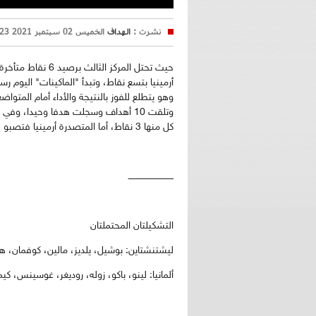
نشرت :
الهداف
الخميس 02 سبتمبر 2021 13:23
حيث تحتل المركز ال
أرمينيا بتسع نقاط، وتبدأ "الماكينات" اليوم
وهو يتطلع للفوز بالنتيجة والأداء أمام المتو
وتلقت 10 أهداف وسجلت هدفا وحيدا، وف
كل منها 3 نقاط، أما المتصدرة أرمينيا فتصبو للعودة بكامل الزاد من مقدونيا الشمالية في قمة واعدة.
ــــــــــــــــــــــــــــــــ
التشكيلتان المحتملتان
ليشتنشتاين: بوشيل، يلديز، مالين، كوفمان، ه
ألمانيا: لينو، باكو، زوله، روديغر، غوسينس، كي