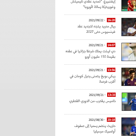
إيفنبيرغ: "تمديد عقدي كيميتش
وغوريتزكا رسالة لأوروبا"
- 2021/09/22
16:20
ريال مدريد يتجه لتجديد عقد
فينسيوس حتى 2027
- 2021/09/21
14:07
دي ليخت يملك شرطا جزائيا في عقده
بقيمة 150 مليون أورو
- 2021/09/21
13:56
ريكي بويغ يتمنى رحيل كومان في
أقرب فرصة
- 2021/09/21
13:33
خاميس يقترب من الدوري القطري
- 2021/08/30
20:18
حاريث ينضم رسميا إلى صفوف
أولمبيك مرسيليا