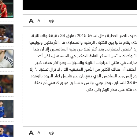
وتغلب السائق البالغ من العمر 50 عاما على القطري ناصر العطية بطل نسخة 2015 بفارق 34 دقيقة و58 ثانية،
يقام حاليا بين الكثبان الرملية والصحاري في الأرجنتين وبوليفيا
: "بعض انتصاراتي يعد أكثر ثقلا من بقية المنافسين إلا أن هذا
ا"
وأضاف: "من المبكر للغاية التفكير في المستقبل، لكن أحد
صارات في فئتي الدراجات النارية والسيارات وهو آخر هدف كبير
تقد أن هناك الكثير من الأمور المتبقية التي لا تزال تحفزني"
إلا
 إكس-ريد المنافس الذي دفع بان بيترهانسل أعاد التزود بالوقود
اق،
وفاز توبي برايس متسابق فريق كيه.تي.أم بفئة
 فئة على مدار تاريخ رالي دكار.