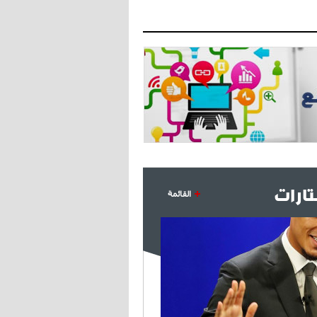
- 2021/07/27
14:42
أوهارا: "محرز، فودن ودي بروين..
ثلاثي من نار"
- 2021/07/25
18:30
لوكاتيلي يؤكد نيته في الانتقال إلى
جوفنتوس عبر تويتر!
- 2021/07/25
18:10
أنشيلوتي يصر على جلب كيليني
وقدوم الإيطالي يقترب
ارات
القائمة