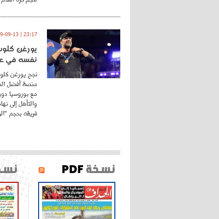
23:17 | 2019-09-13
يورغن كلوب.
نفسه في عا
نجح يورغن كلوب
منصة أفضل المد
مع بوروسيا دورت
والتأهل إلى نه
فريقه بحجم "الري
نسخة
PDF
نسخ