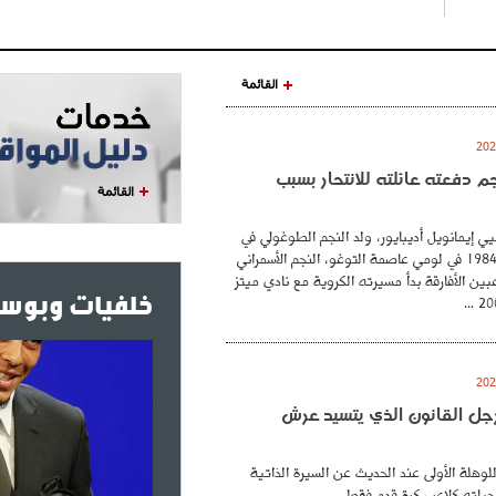
القائمة
نجم دفعته عائلته للانتحار بسبب
القائمة
ي إيمانويل أديبايور، ولد النجم الطوغولي في
26 فيفري عام 1984 في لومي عاصمة التوغو، النجم الأسمراني
بين الأفارقة بدأ مسيرته الكروية مع نادي ميتز
خلفيات وبوست
. رجل القانون الذي يتسيد عرش
للوهلة الأولى عند الحديث عن السيرة الذاتية
حياته كلاعب كرة قدم فقط...