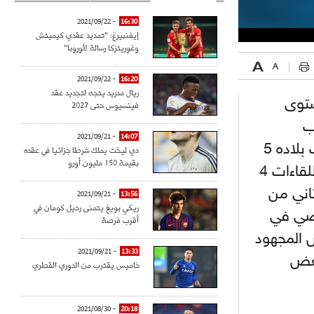
- 2021/09/22
16:30
إيفنبيرغ: "تمديد عقدي كيميتش
وغوريتزكا رسالة لأوروبا"
- 2021/09/22
16:20
ريال مدريد يتجه لتجديد عقد
 المستوى
فينسيوس حتى 2027
ب
- 2021/09/21
14:07
المنتخب الإسباني يعتمد عليه أساسيا في كافة مباريات منتخب بلاده 5
دي ليخت يملك شرطا جزائيا في عقده
بقيمة 150 مليون أورو
التي لعبها في "الأورو" وهي المباريات التي لعب كافة دقائق اللقاءات 4
اني من
- 2021/09/21
13:56
ريكي بويغ يتمنى رحيل كومان في
قضي في
أقرب فرصة
ص المجهود
- 2021/09/21
13:33
بعض
خاميس يقترب من الدوري القطري
- 2021/08/30
20:18