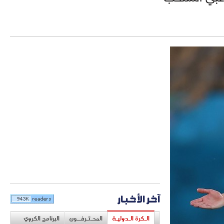
آخر الأخبار
الـكرة الـدوليـة
المحـتـرفــون
البرنامج الكروي