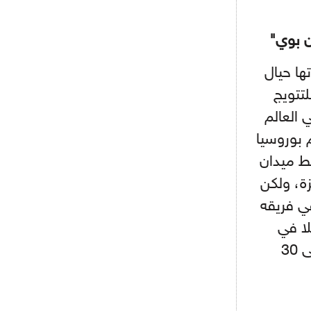
- 2021/08/15
12:47
دزيكو يُصر على راتب شهر جويلية
دن بوي"
ويعرقل انتقاله إلى الإنتير
ا حيال
- 2021/08/15
12:43
تتويج
لوبيز(رئيس بوردو): "صفقة عدلي مع
ميلان في الطريق الصحيح"
 العالم
 بوروسيا
- 2021/08/09
12:54
كاسانو:"لوكاكو في تشيلسي؟ سيذهب
سط ميدان
من أجل المال"
ائزة، ولكن
- 2021/08/09
12:48
ي فريقه
رئيس الإنتير يمنح موافقته لبيع
لوتارو
لا في
النادي والمنتخب أين اقتصرت مشاركته في "الأورو" الحالي على 30
- 2021/08/04
15:10
اجتماع حاسم لإدارة ميلان مع نظيرتها
من الريال للفصل في صفقة إيسكو
- 2021/08/04
14:50