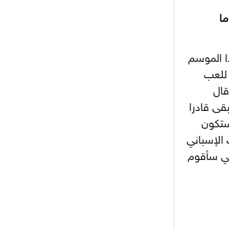
البياسجي عرض على مبابي راتبا خياليا
ما
- 2021/07/27
14:42
أوهارا: "محرز، فودن ودي بروين..
ا الموسم
ثلاثي من نار"
 للعب
- 2021/07/25
18:30
قال
لوكاتيلي يؤكد نيته في الانتقال إلى
جوفنتوس عبر تويتر!
قى قادرا
ستكون
- 2021/07/25
18:10
أنشيلوتي يصر على جلب كيليني
 الإسباني
وقدوم الإيطالي يقترب
ني سأقوم