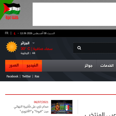
-
ع
|
FR
السبت 08 أغسطس 2026 12:36
الجزائر
سماء صافية
° C |
30
44
الرطوبة :
الفيديو
الصور
الخدمات
جوائز
|
|
Facebook
Twitter
Rss
06/07/2021
صدام ناري على تأشيرة النهائي
بين "لاروخا" و"الآتزوري"
عبي المنتخب