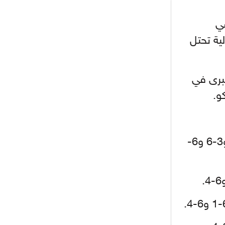
- 2021/08/15
12:56
ريال مدريد مستاء من ماريانو دياز
في
حت أول ايطالية تحتل
- 2021/08/15
12:47
دزيكو يُصر على راتب شهر جويلية
ويعرقل انتقاله إلى الإنتير
برى في
- 2021/08/15
12:43
لوبيز(رئيس بوردو): "صفقة عدلي مع
ميلان في الطريق الصحيح"
- 2021/08/09
12:54
- في الدور الأول فازت على الاسترالية يارميلا جايدسوفا 6-1 و3-6 و6-
كاسانو:"لوكاكو في تشيلسي؟ سيذهب
من أجل المال"
- 2021/08/09
12:48
رئيس الإنتير يمنح موافقته لبيع
لوتارو
- 2021/08/04
15:10