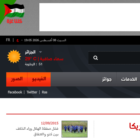
-
ع
|
FR
السبت 08 أغسطس 2026 19:05
الجزائر
سماء صافية
° C |
29
51
الرطوبة :
الفيديو
الصور
الخدمات
جوائز
|
|
Facebook
Twitter
Rss
يكا
12/09/2015
فشل صفقة الهلال وراء الخلاف
بين كنو والاتفاق