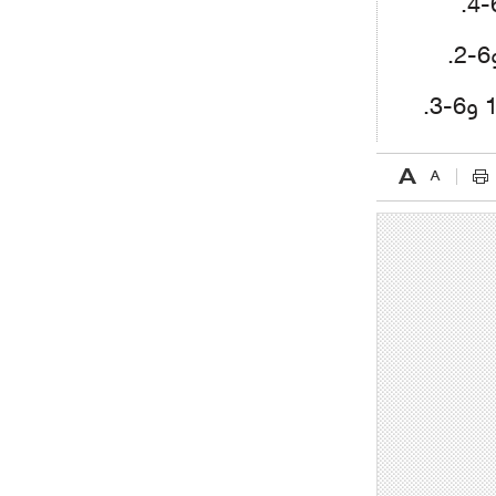
اجتماع حاسم لإدارة ميلان مع نظيرتها
من الريال للفصل في صفقة إيسكو
- 2021/08/04
14:50
البياسجي عرض على مبابي راتبا خياليا
- 2021/07/27
14:42
أوهارا: "محرز، فودن ودي بروين..
ثلاثي من نار"
- 2021/07/25
18:30
لوكاتيلي يؤكد نيته في الانتقال إلى
جوفنتوس عبر تويتر!
- 2021/07/25
18:10
أنشيلوتي يصر على جلب كيليني
وقدوم الإيطالي يقترب