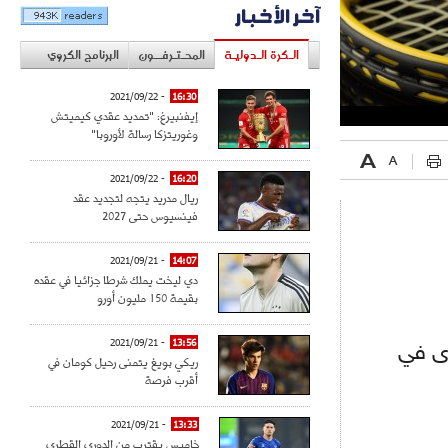
آخر الأخبار
الـكرة الـدوليـة
المحـتـرفــون
البرنامج الكروي
- 2021/09/22
16:30
إيفنبيرغ: "تمديد عقدي كيميتش
وغوريتزكا رسالة لأوروبا"
- 2021/09/22
16:20
ريال مدريد يتجه لتجديد عقد
فينسيوس حتى 2027
- 2021/09/21
14:07
دي ليخت يملك شرطا جزائيا في عقده
بقيمة 150 مليون أورو
- 2021/09/21
13:56
رى في
ريكي بويغ يتمنى رحيل كومان في
أقرب فرصة
- 2021/09/21
13:33
خاميس يقترب من الدوري القطري