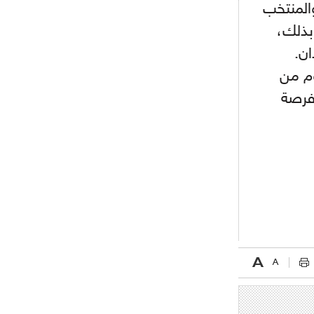
- 2021/08/15
13:15
المنتخب
مانشستر سيتي يُجهز عرضا جديدا من
أجل كاين
 بذلك،
ن.
- 2021/08/15
12:56
ريال مدريد مستاء من ماريانو دياز
وم من
فرصة
- 2021/08/15
12:47
دزيكو يُصر على راتب شهر جويلية
ويعرقل انتقاله إلى الإنتير
- 2021/08/15
12:43
لوبيز(رئيس بوردو): "صفقة عدلي مع
ميلان في الطريق الصحيح"
- 2021/08/09
12:54
كاسانو:"لوكاكو في تشيلسي؟ سيذهب
من أجل المال"
- 2021/08/09
12:48
رئيس الإنتير يمنح موافقته لبيع