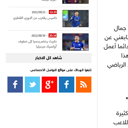
- 2021/09/21
13:33
خاميس يقترب من الدوري القطري
الناخب جمال
- 2021/08/30
20:18
ابعني عن
حاريث ينضم رسميا إلى صفوف
ائما أعمل
أولمبيك مرسيليا
ذا
شاهد كل الاخبار
- 2021/08/15
15:39
الرياضي
كراوتش:"سانشو صفقة الموسم في
كل الدوريات"
تابعوا الهداف على مواقع التواصل الاجتماعي‎
- 2021/08/15
13:40
يوفيتش يعرض خدماته على الإنتير
- 2021/08/15
13:16
أليغري: "الدفاع أبرز مشكلة تواجهنا
يرة
قبل انطلاق البطولة"
للاعب