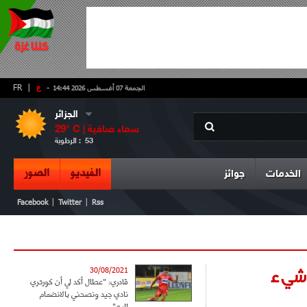
-
ع
|
FR
الجمعة 07 أغسطس 2026 14:44
الجزائر
سماء صافية
° C |
29
53
الرطوبة :
الفيديو
الصور
الخدمات
جوائز
|
|
Facebook
Twitter
Rss
 شيء
30/08/2021
قادري: "عطال أكد لي أن كورتري
نادي جيد ونصحني بالانضمام
إليه"