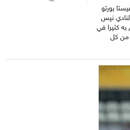
ستا بورتو
لنادي نيس
ه كثيرا في
ر من كل