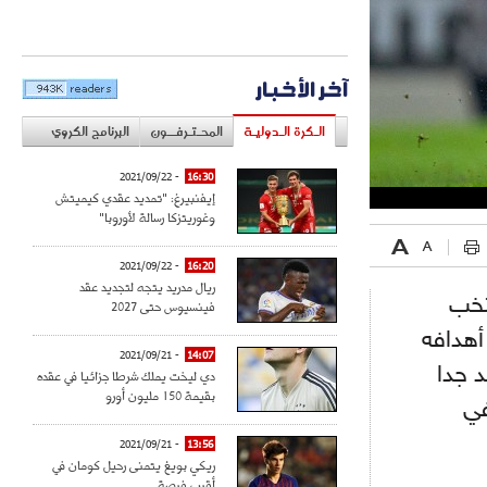
آخر الأخبار
الـكرة الـدوليـة
المحـتـرفــون
البرنامج الكروي
- 2021/09/22
16:30
إيفنبيرغ: "تمديد عقدي كيميتش
وغوريتزكا رسالة لأوروبا"
- 2021/09/22
16:20
ريال مدريد يتجه لتجديد عقد
تخب
فينسيوس حتى 2027
أهدافه
- 2021/09/21
14:07
 جدا
دي ليخت يملك شرطا جزائيا في عقده
بقيمة 150 مليون أورو
في
- 2021/09/21
13:56
ريكي بويغ يتمنى رحيل كومان في
أقرب فرصة