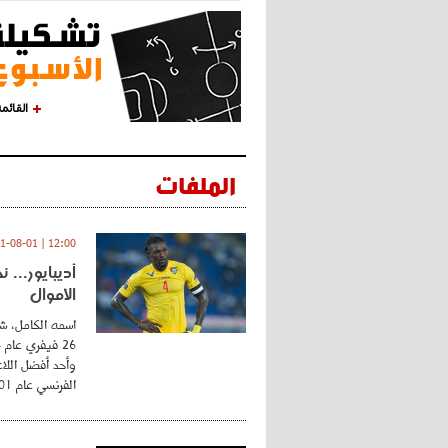
القائم
الملفات
12:00 | 2021-08-01
أديبايور... 
الأموال
اسمه الكامل، شي
وأحد أفضل اللاع
الفرنسي عام 2001 ...