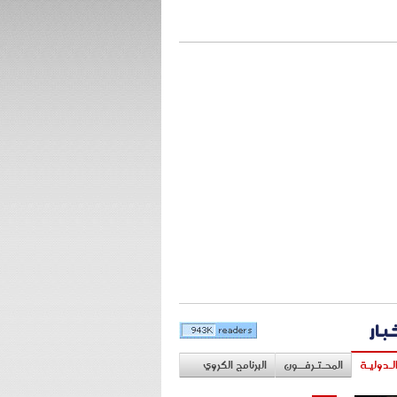
خبار
لـدوليـة
المحـتـرفــون
البرنامج الكروي