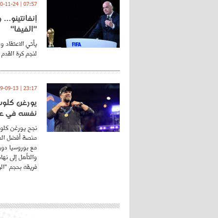
07:57 | 2020-11-24
إنفانتينو..
"الفيفا"
يأتي الاعتقاد و
لنجم كرة القدم 
23:17 | 2019-09-13
يورغن كلوب.
نفسه في عا
نجح يورغن كلوب
منصة أفضل المد
مع بوروسيا دورت
والتأهل إلى نه
فريقه بحجم "الري