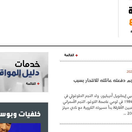
ة
القائمة
نجم دفعته عائلته للانتحار بسبب
القائمة
ي إيمانويل أديبايور، ولد النجم الطوغولي في
26 فيفري عام 1984 في لومي عاصمة التوغو، النجم الأسمراني
بين الأفارقة بدأ مسيرته الكروية مع نادي ميتز
خلفيات وبوست