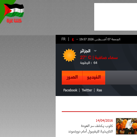
-
ع
|
FR
الجمعة 07 أغسطس 2026 19:57
الجزائر
سماء صافية
° C |
27
64
الرطوبة :
الفيديو
الصور
|
|
Facebook
Twitter
Rss
14/04/2016
كلوب يكشف سر العودة
التاريخية لليفربول أمام دورتموند