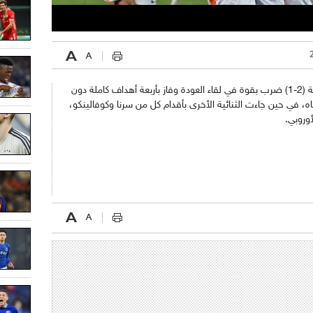
فبعد أن فاز النادي الأوكراني في البرتغال بنتيجة (2-1) ضرب بقوة في لقاء العودة وفاز بأربعة أهداف كاملة دون
اه، في حين جاءت الثنائية الأخرى بأقدام كل من سرنا وكوفالينكو،
وروبي.