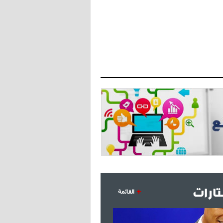
- 2021/07/27
14:42
أوهارا: "محرز، فودن ودي بروين..
ثلاثي من نار"
- 2021/07/25
18:30
لوكاتيلي يؤكد نيته في الانتقال إلى
جوفنتوس عبر تويتر!
- 2021/07/25
18:10
أنشيلوتي يصر على جلب كيليني
وقدوم الإيطالي يقترب
ارات
القائمة