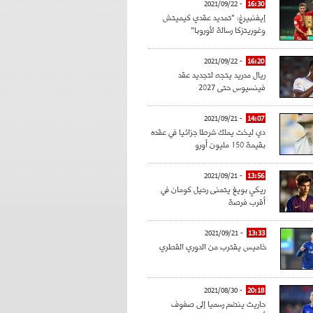
- 2021/09/22
16:30
إيفنبيرغ: "تمديد عقدي كيميتش
وغوريتزكا رسالة لأوروبا"
- 2021/09/22
16:20
ريال مدريد يتجه لتجديد عقد
فينسيوس حتى 2027
- 2021/09/21
14:07
دي ليخت يملك شرطا جزائيا في عقده
بقيمة 150 مليون أورو
- 2021/09/21
13:56
ريكي بويغ يتمنى رحيل كومان في
أقرب فرصة
- 2021/09/21
13:33
خاميس يقترب من الدوري القطري
- 2021/08/30
20:18
حاريث ينضم رسميا إلى صفوف