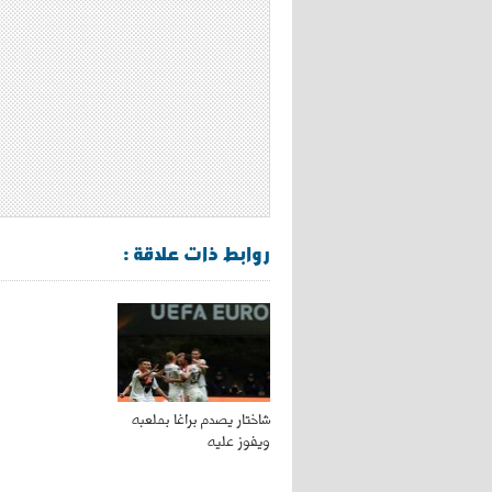
روابط ذات علاقة :
شاختار يصدم براغا بملعبه
ويفوز عليه