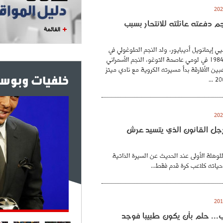
نجم دفعته عائلته للانتحار بسبب
القائمة
ي إيمانويل أديبايور، ولد النجم الطوغولي في
26 فيفري عام 1984 في لومي عاصمة التوغو، النجم الأسمراني
بين الأفارقة بدأ مسيرته الكروية مع نادي ميتز
خلفيات وبوست
. رجل القانون الذي يتسيد عرش
للوهلة الأولى عند الحديث عن السيرة الذاتية
حياته كلاعب كرة قدم فقط...
.. حلم بأن يكون طبيبا فوجد