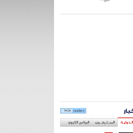
خبار
لـدوليـة
المحـتـرفــون
البرنامج الكروي