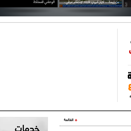
بن زيمة ... كرم كروي قابله لإنتقام عرقي .
الوطني للمملكة
ة
القائمة