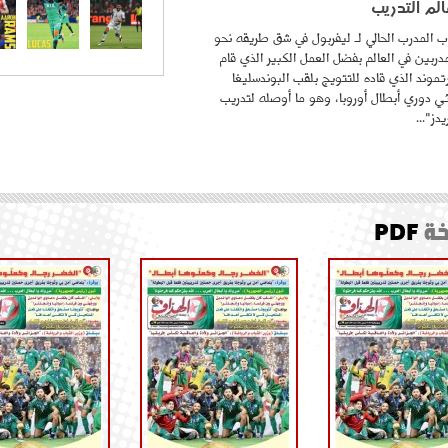
لم التدريب
 المدرب الحالي لـ ليفربول في شق طريقه نحو
ربين في العالم بفضل العمل الكبير الذي قام
موند الذي قاده للتتويج بلقب البوندسليغا
ائي دوري أبطال أوروبا، وهو ما أوصله لتدريب
دز"...
ة
PDF