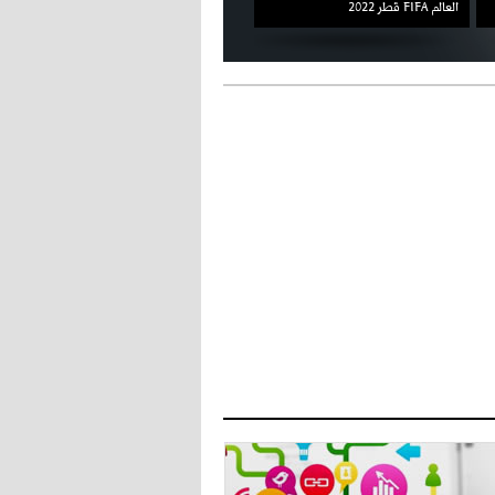
العالم FIFA قطر 2022
ثقته في إلغاء العقوبات
- 2021/08/15
12:47
دزيكو يُصر على راتب شهر جويلية
ويعرقل انتقاله إلى الإنتير
- 2021/08/15
12:43
لوبيز(رئيس بوردو): "صفقة عدلي مع
ميلان في الطريق الصحيح"
- 2021/08/09
12:54
كاسانو:"لوكاكو في تشيلسي؟ سيذهب
من أجل المال"
- 2021/08/09
12:48
رئيس الإنتير يمنح موافقته لبيع
لوتارو
- 2021/08/04
15:10
اجتماع حاسم لإدارة ميلان مع نظيرتها
من الريال للفصل في صفقة إيسكو
- 2021/08/04
14:50
البياسجي عرض على مبابي راتبا خياليا