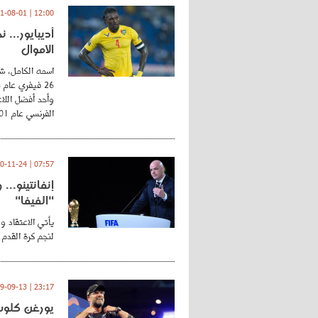
12:00 | 2021-08-01
أديبايور... 
الأموال
اسمه الكامل، شي
وأحد أفضل اللاع
الفرنسي عام 2001 ...
07:57 | 2020-11-24
إنفانتينو..
"الفيفا"
يأتي الاعتقاد و
لنجم كرة القدم 
23:17 | 2019-09-13
يورغن كلوب.