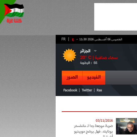
-
ع
|
FR
الخميس 06 أغسطس 2026 11:30
الجزائر
سماء صافية
° C |
28
55
الرطوبة :
الفيديو
الصور
|
|
Facebook
Twitter
Rss
03/11/2016
ضربة موجعة جدا لـ مانشستر
يونايتد، فهل يرضح مورينيو
أخيرا !؟