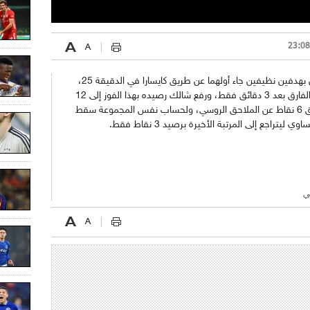
وحسم "الروايل بلوز" المباراة في شوطها الأول بهدفين نظيفين جاء أولهما عن طريق كايسارا في الدقيقة 25،
ليعود النجم الجزائري نبيل بن طالب ويضاعف الفارق بعد 3 دقائق فقط، ورفع شالك رصيده بهذا الفوز إلى 12
نقطة من 4 مباريات متصدرا المجموعة 9 بفارق 6 نقاط عن الملاحق الروسي، ولحساب نفس المجموعة سقط
تراجع إلى المرتبة الأخيرة برصيد 3 نقاط فقط.
ي