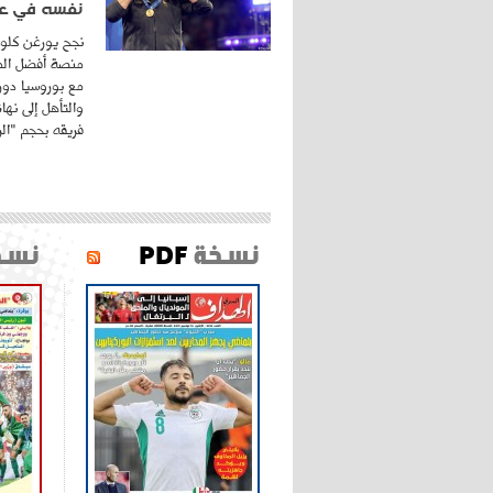
نفسه في عا
نجح يورغن كلوب
منصة أفضل المد
مع بوروسيا دورت
والتأهل إلى نه
فريقه بحجم "الري
نسخة
PDF
نسخ