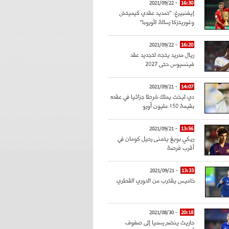
- 2021/09/22
16:30
إيفنبيرغ: "تمديد عقدي كيميتش
وغوريتزكا رسالة لأوروبا"
- 2021/09/22
16:20
ريال مدريد يتجه لتجديد عقد
فينسيوس حتى 2027
- 2021/09/21
14:07
دي ليخت يملك شرطا جزائيا في عقده
بقيمة 150 مليون أورو
- 2021/09/21
13:56
ريكي بويغ يتمنى رحيل كومان في
أقرب فرصة
- 2021/09/21
13:33
خاميس يقترب من الدوري القطري
- 2021/08/30
20:18
حاريث ينضم رسميا إلى صفوف