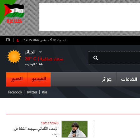
-
ع
|
FR
السبت 08 أغسطس 2026 12:25
الجزائر
سماء صافية
° C |
30
44
الرطوبة :
الفيديو
الصور
الخدمات
جوائز
|
|
Facebook
Twitter
Rss
18/11/2020
الإتحاد الألماني سيجدد الثقة في
لوف