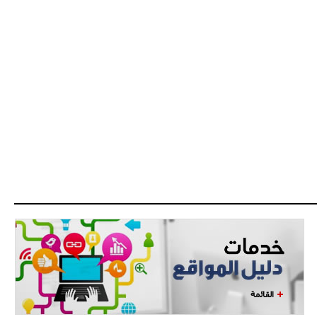
- 2021/07/27
14:42
أوهارا: "محرز، فودن ودي بروين..
ثلاثي من نار"
- 2021/07/25
18:30
لوكاتيلي يؤكد نيته في الانتقال إلى
جوفنتوس عبر تويتر!
- 2021/07/25
18:10
أنشيلوتي يصر على جلب كيليني
وقدوم الإيطالي يقترب
القائمة