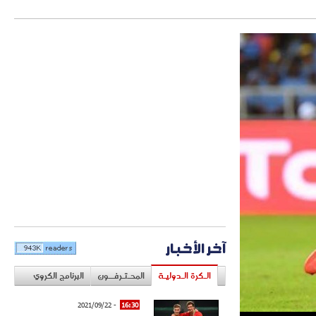
آخر الأخبار
الـكرة الـدوليـة
المحـتـرفــون
البرنامج الكروي
- 2021/09/22
16:30