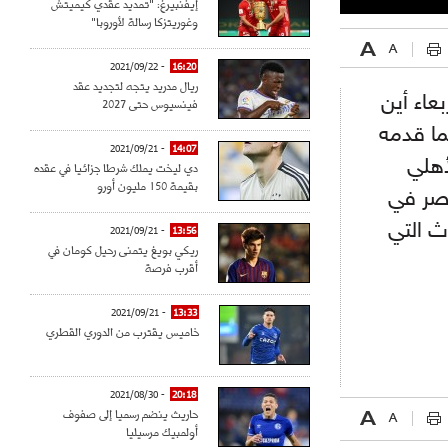
إيفنبيرغ: "تمديد عقدي كيميتش
وغوريتزكا رسالة لأوروبا"
- 2021/09/22
16:20
ريال مدريد يتجه لتجديد عقد
عاء أين
فينسيوس حتى 2027
ما قدمه
- 2021/09/21
14:07
أهلي
دي ليخت يملك شرطا جزائيا في عقده
بقيمة 150 مليون أورو
قصر في
ث التي
- 2021/09/21
13:56
ريكي بويغ يتمنى رحيل كومان في
أقرب فرصة
- 2021/09/21
13:33
خاميس يقترب من الدوري القطري
- 2021/08/30
20:18
حاريث ينضم رسميا إلى صفوف
أولمبيك مرسيليا