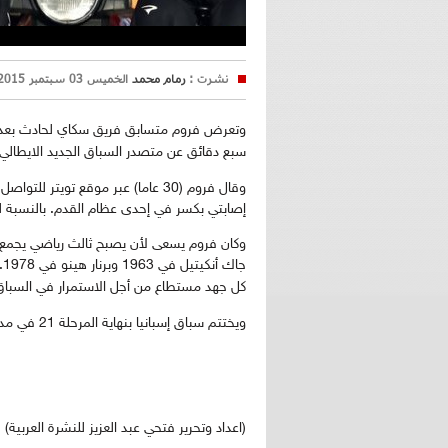
نشرت :
رمام محمد
الخميس 03 سبتمبر 2015 12:22
سبع دقائق عن متصدر السباق الجديد الايطالي ف
وقال فروم (30 عاما) عبر موقع توي
إصابتي بكسر في إحدى عظام القدم. بالنسبة لي
وكان فروم يسعى لأن يصبح ثالث رياضي يجمع ب
جاك أنكيتيل في 1963 وبرنار هينو في 1978.
كل جهد مستطاع من أجل الاستمرار في السباق ا
ويختتم سباق إسبانيا بنهاية المرحلة 21 في مدريد يوم 13 سبتمبر المقبل.
(اعداد وتحرير فتحي عبد العزيز للنشرة العربية)