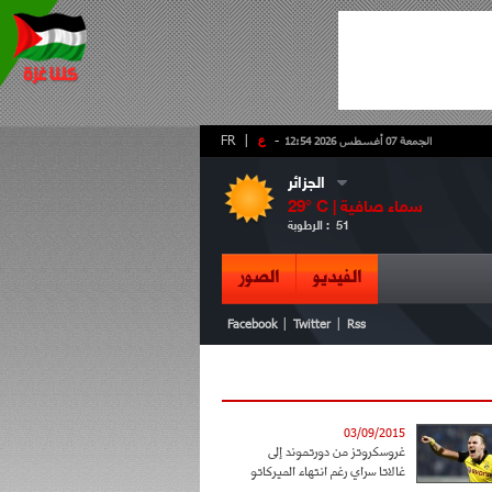
-
ع
|
FR
الجمعة 07 أغسطس 2026 12:54
الجزائر
سماء صافية
° C |
29
51
الرطوبة :
الفيديو
الصور
|
|
Facebook
Twitter
Rss
03/09/2015
غروسكروتز من دورتموند إلى
غالاتا سراي رغم انتهاء الميركاتو