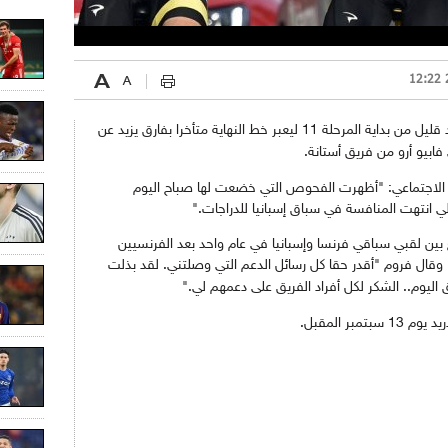
وتعرض فروم متسابق فريق سكاي لحادث بعد قليل من بداية المرحلة 11 ليعبر خط النهاية متأخرا بفارق يزيد عن
ابيو أرو من فريق أستانة.
تر للتواصل الاجتماعي: "أظهرت الفحوص التي خضعت لها صباح اليوم
 انتهت المنافسة في سباق إسبانيا للدراجات."
ين لقبي سباقي فرنسا وإسبانيا في عام واحد بعد الفرنسيين
وقال فروم "أقدر حقا كل رسائل الدعم التي وصلتني. لقد بذلت
ليوم.. الشكر لكل أفراد الفريق على دعمهم لي."