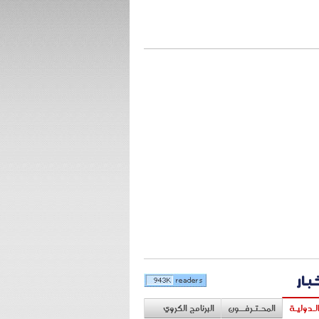
خبار
لـدوليـة
المحـتـرفــون
البرنامج الكروي