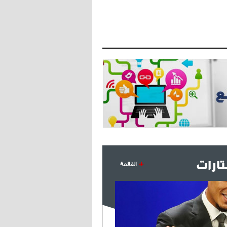
البياسجي عرض على مبابي راتبا خياليا
- 2021/07/27
14:42
أوهارا: "محرز، فودن ودي بروين..
ثلاثي من نار"
- 2021/07/25
18:30
لوكاتيلي يؤكد نيته في الانتقال إلى
جوفنتوس عبر تويتر!
- 2021/07/25
18:10
أنشيلوتي يصر على جلب كيليني
وقدوم الإيطالي يقترب
ارات
القائمة