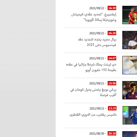
- 2021/09/22
16:30
إيفنبيرغ: "تمديد عقدي كيميتش
وغوريتزكا رسالة لأوروبا"
- 2021/09/22
16:20
ريال مدريد يتجه لتجديد عقد
فينسيوس حتى 2027
- 2021/09/21
14:07
دي ليخت يملك شرطا جزائيا في عقده
بقيمة 150 مليون أورو
- 2021/09/21
13:56
ريكي بويغ يتمنى رحيل كومان في
أقرب فرصة
- 2021/09/21
13:33
خاميس يقترب من الدوري القطري
- 2021/08/30
20:18