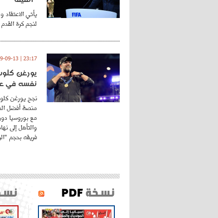
يأتي الاعتقاد و
لنجم كرة القدم 
23:17 | 2019-09-13
يورغن كلوب.
نفسه في عا
نجح يورغن كلوب
منصة أفضل المد
مع بوروسيا دورت
والتأهل إلى نه
فريقه بحجم "الري
نسخة
PDF
نسخ