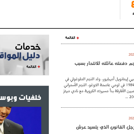
ة
القائمة
نجم دفعته عائلته للانتحار بسبب
القائمة
ي إيمانويل أديبايور، ولد النجم الطوغولي في
26 فيفري عام 1984 في لومي عاصمة التوغو، النجم الأسمراني
بين الأفارقة بدأ مسيرته الكروية مع نادي ميتز
خلفيات وبوست
. رجل القانون الذي يتسيد عرش