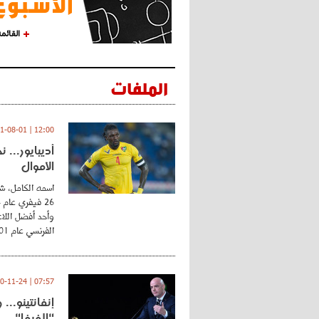
القائم
الملفات
12:00 | 2021-08-01
أديبايور... 
الأموال
اسمه الكامل، شي
وأحد أفضل اللاع
الفرنسي عام 2001 ...
07:57 | 2020-11-24
إنفانتينو..
"الفيفا"