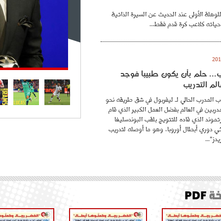
للوهلة الأولى عند الحديث عن السيرة الذاتية
حياته كلاعب كرة قدم فقط...
.. حلم بأن يكون طبيبا فوجد
لم التدريب
 المدرب الحالي لـ ليفربول في شق طريقه نحو
ربين في العالم بفضل العمل الكبير الذي قام
موند الذي قاده للتتويج بلقب البوندسليغا
ائي دوري أبطال أوروبا، وهو ما أوصله لتدريب
دز"...
ة
PDF