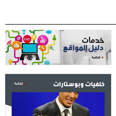
- 2021/08/04
14:50
البياسجي عرض على مبابي راتبا خياليا
- 2021/07/27
14:42
أوهارا: "محرز، فودن ودي بروين..
ثلاثي من نار"
- 2021/07/25
18:30
لوكاتيلي يؤكد نيته في الانتقال إلى
القائمة
جوفنتوس عبر تويتر!
- 2021/07/25
18:10
أنشيلوتي يصر على جلب كيليني
خلفيات وبوستارات
وقدوم الإيطالي يقترب
القائمة