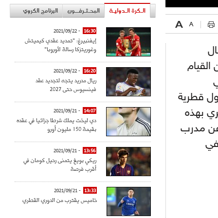
الـكرة الـدوليـة
المحـتـرفــون
البرنامج الكروي
- 2021/09/22
16:30
إيفنبيرغ: "تمديد عقدي كيميتش
وغوريتزكا رسالة لأوروبا"
ال
القيام
- 2021/09/22
16:20
ريال مدريد يتجه لتجديد عقد
ي
فينسيوس حتى 2027
ول قطرية
ري بهذه
- 2021/09/21
14:07
دي ليخت يملك شرطا جزائيا في عقده
عن مدرب
بقيمة 150 مليون أورو
في
- 2021/09/21
13:56
ريكي بويغ يتمنى رحيل كومان في
أقرب فرصة
- 2021/09/21
13:33
خاميس يقترب من الدوري القطري