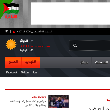
-
ع
|
FR
السبت 08 أغسطس 2026 17:16
الجزائر
سماء صافية
° C |
30
50
الرطوبة :
الفيديو
الصور
الخدمات
جوائز
|
|
Facebook
Twitter
Rss
ب
23/11/2016
فوتري يكشف سرا يتعلق بعلاقة
رونالدو بالبرتغاليين
 أنه ضد