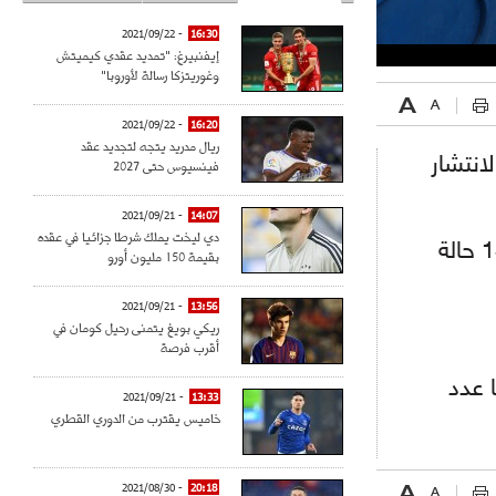
- 2021/09/22
16:30
إيفنبيرغ: "تمديد عقدي كيميتش
وغوريتزكا رسالة لأوروبا"
- 2021/09/22
16:20
ريال مدريد يتجه لتجديد عقد
انتشار
فينسيوس حتى 2027
- 2021/09/21
14:07
دي ليخت يملك شرطا جزائيا في عقده
وحسب آخر الأرقام بلغ عدد المصابين 201 حالة بعد أن كان 139 حالة
بقيمة 150 مليون أورو
- 2021/09/21
13:56
ريكي بويغ يتمنى رحيل كومان في
أقرب فرصة
ـ 110 حالة وأيضا عدد
- 2021/09/21
13:33
خاميس يقترب من الدوري القطري
- 2021/08/30
20:18