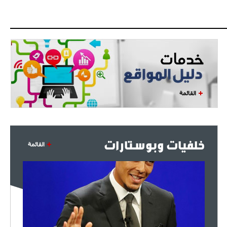
البياسجي عرض على مبابي راتبا خياليا
- 2021/07/27
14:42
أوهارا: "محرز، فودن ودي بروين..
ثلاثي من نار"
- 2021/07/25
18:30
لوكاتيلي يؤكد نيته في الانتقال إلى
القائمة
جوفنتوس عبر تويتر!
- 2021/07/25
18:10
أنشيلوتي يصر على جلب كيليني
خلفيات وبوستارات
وقدوم الإيطالي يقترب
القائمة