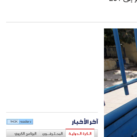
آخر الأخبار
الـكرة الـدوليـة
المحـتـرفــون
البرنامج الكروي