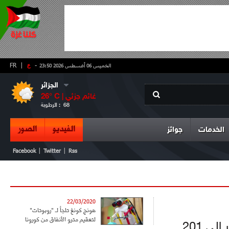
-
ع
|
FR
الخميس 06 أغسطس 2026 23:50
الجزائر
غائم جزئي
° C |
26
68
الرطوبة :
الفيديو
الصور
الخدمات
جوائز
|
|
Facebook
Twitter
Rss
22/03/2020
هونج كونغ تلجأ لـ "روبوتات"
لتعقيم مترو الأنفاق من كورونا
ارتفعت حالات الإصابة المؤكدة بفيروس كورونا في الجزائر إلى 201