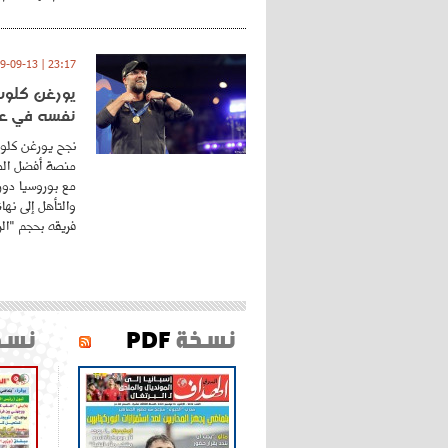
23:17 | 2019-09-13
يورغن كلوب.
نفسه في عا
نجح يورغن كلوب
منصة أفضل المد
مع بوروسيا دورت
والتأهل إلى نه
فريقه بحجم "الري
نسخة
PDF
نسخ