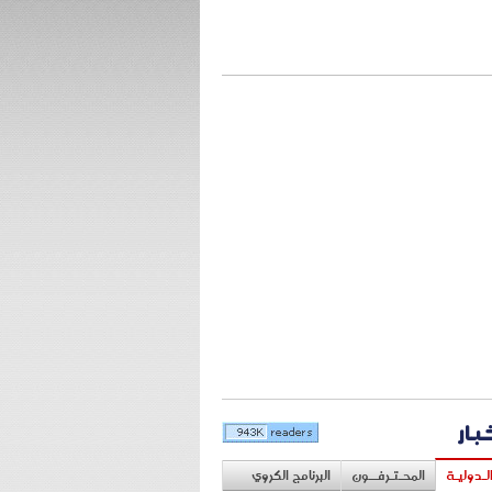
خبار
لـدوليـة
المحـتـرفــون
البرنامج الكروي