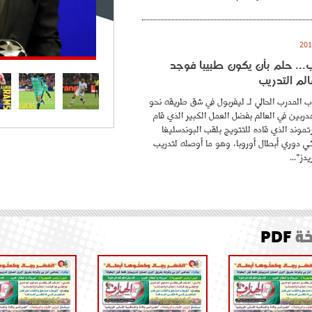
.. حلم بأن يكون طبيبا فوجد
لم التدريب
 المدرب الحالي لـ ليفربول في شق طريقه نحو
ربين في العالم بفضل العمل الكبير الذي قام
موند الذي قاده للتتويج بلقب البوندسليغا
ائي دوري أبطال أوروبا، وهو ما أوصله لتدريب
دز"...
ة
PDF