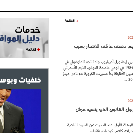
القائمة
نجم دفعته عائلته للانتحار بسبب
القائمة
ي إيمانويل أديبايور، ولد النجم الطوغولي في
26 فيفري عام 1984 في لومي عاصمة التوغو، النجم الأسمراني
بين الأفارقة بدأ مسيرته الكروية مع نادي ميتز
خلفيات وبوست
. رجل القانون الذي يتسيد عرش
للوهلة الأولى عند الحديث عن السيرة الذاتية
حياته كلاعب كرة قدم فقط...