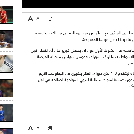
ا في النهائي مع الفائز من مواجهة الصربي نوفاك ديوكوفيتش
فافرينكا بطل فرنسا المفتوحة.
 منافسه في الشوط الأول دون ان يحصل فيرير على أي نقطة قبل
ق هذا الأخير بعدها ليتعادل 3-3 في الاشواط بعدما ارتكب موراي هفوتين سهلتين منحتاه الفرصة
دس.
وفي المجموعة الثانية زاد اللاعب الاسباني تركيزه ليتقدم 3-1 لكن موراي الفائز بلقبين في البطولات الاربع
يفوز بخمسة اشواط متتالية لينهي المواجهة لصالحه في اول
كة.