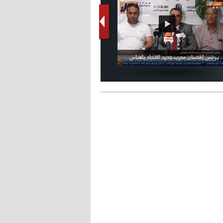
- 2021/08/15
12:47
دزيكو يُصر على راتب شهر جويلية
ويعرقل انتقاله إلى الإنتير
فيديو الإعلان الرسمي عن شعار بطولة كأس
ملال يمثل أمام لجنة الانضباط ويؤكد
العالم FIFA قطر 2022
ثقته في إلغاء العقوبات
- 2021/08/15
12:43
لوبيز(رئيس بوردو): "صفقة عدلي مع
ميلان في الطريق الصحيح"
- 2021/08/09
12:54
كاسانو:"لوكاكو في تشيلسي؟ سيذهب
من أجل المال"
- 2021/08/09
12:48
رئيس الإنتير يمنح موافقته لبيع
لوتارو
- 2021/08/04
15:10
اجتماع حاسم لإدارة ميلان مع نظيرتها
من الريال للفصل في صفقة إيسكو
- 2021/08/04
14:50