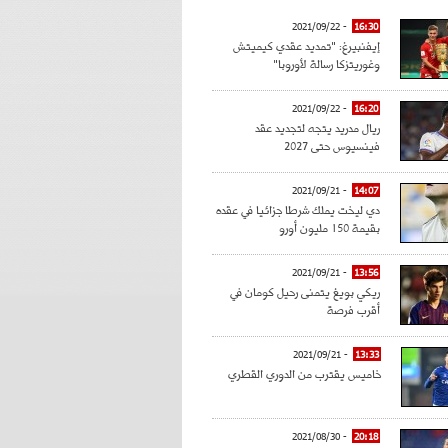
- 2021/09/22
16:30
إيفنبيرغ: "تمديد عقدي كيميتش
وغوريتزكا رسالة لأوروبا"
- 2021/09/22
16:20
ريال مدريد يتجه لتجديد عقد
فينسيوس حتى 2027
- 2021/09/21
14:07
دي ليخت يملك شرطا جزائيا في عقده
بقيمة 150 مليون أورو
- 2021/09/21
13:56
ريكي بويغ يتمنى رحيل كومان في
أقرب فرصة
- 2021/09/21
13:33
خاميس يقترب من الدوري القطري
- 2021/08/30
20:18