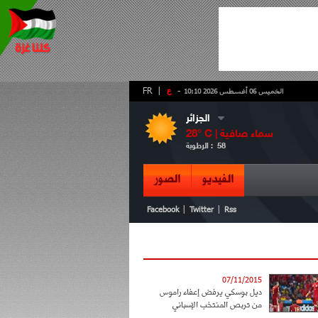
-
ع
|
FR
الخميس 06 أغسطس 2026 10:10
الجزائر
سماء صافية
° C |
28
58
الرطوبة :
الفيديو
الصور
|
|
Facebook
Twitter
Rss
07/11/2015
ديل بوسكي يرفض إعفاء راموس
من تربص المنتخب الإسباني