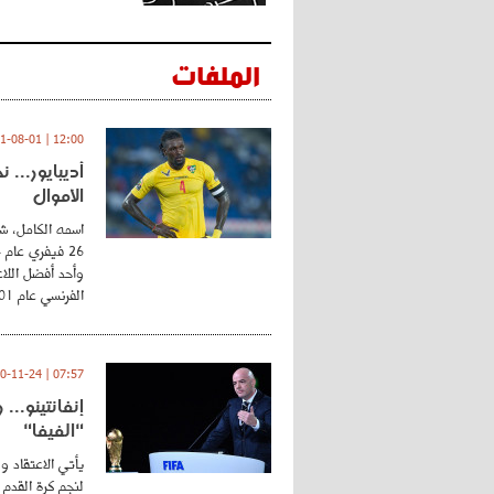
الملفات
12:00 | 2021-08-01
أديبايور... 
الأموال
اسمه الكامل، شي
وأحد أفضل اللاع
الفرنسي عام 2001 ...
07:57 | 2020-11-24
إنفانتينو..
"الفيفا"
يأتي الاعتقاد و
لنجم كرة القدم 