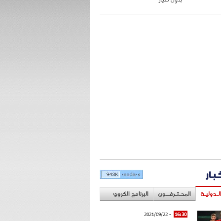
خبار
لـدوليـة
المحـتـرفــون
البرنامج الكروي
- 2021/09/22
16:30