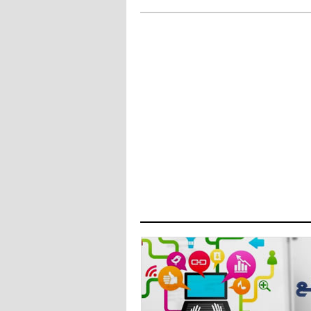
دزيكو يُصر على راتب شهر جويلية
ويعرقل انتقاله إلى الإنتير
- 2021/08/15
12:43
لوبيز(رئيس بوردو): "صفقة عدلي مع
ميلان في الطريق الصحيح"
- 2021/08/09
12:54
كاسانو:"لوكاكو في تشيلسي؟ سيذهب
من أجل المال"
- 2021/08/09
12:48
رئيس الإنتير يمنح موافقته لبيع
لوتارو
- 2021/08/04
15:10
اجتماع حاسم لإدارة ميلان مع نظيرتها
من الريال للفصل في صفقة إيسكو
- 2021/08/04
14:50
البياسجي عرض على مبابي راتبا خياليا