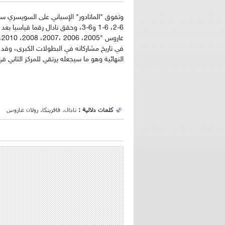
وتفوق "الماتادور" الإسباني على السويسري س
6-2، 6-1 و6-3، وحقق نادال رقما قي
في تاريخ مشاركاته في البطولات الكبرى، وقد 
النهائية وهو ما سيجعله يرتقي للمركز الثاني
كلمات دلالية :
نادال، فافرينكا، رولان غاروس