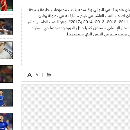
تان فافرينكا في النهائي واكتسحه بثلاث مجموعات نظيفة بنتيجة
اسيا بعد أن أضاف اللقب العاشر في تاريخ مشاركاته في بطولة رولان
غاروس "2005، 2006 ،2007، 2008، 2010، 2011، 2012، 2013، 2014 و2017"، وهو اللقب الخامس عشر
النجم الإسباني مستوى كبيرا خلال الدورة وخصوصا في المباراة
 في ترتيب محترفي التنس الذي سيصدرغدا.