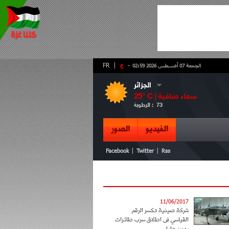
-
ع
|
FR
الجمعة 07 أغسطس 2026 02:59
الجزائر
سماء صافية
° C |
25
73
الرطوبة :
الفيديو
الصور
|
|
Facebook
Twitter
Rss
11/06/2017
شركة صينية تكسر الرقم
القياسي فى اطلاق سرب طائرات
بدون طيار