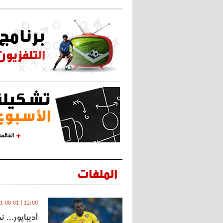
القائم
الملفات
12:00 | 2021-08-01
أديبايور... 