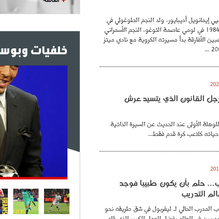
ي إيمانويل أديبايور، ولد النجم الطوغولي في
26 فيفري عام 1984 في لومي عاصمة التوغو، النجم الأسمراني
بين الأفارقة بدأ مسيرته الكروية مع نادي ميتز
خلفيات وبوست
. رجل القانون الذي يتسيد عرش
للوهلة الأولى عند الحديث عن السيرة الذاتية
حياته كلاعب كرة قدم فقط...
.. حلم بأن يكون طبيبا فوجد
لم التدريب
 المدرب الحالي لـ ليفربول في شق طريقه نحو
ربين في العالم بفضل العمل الكبير الذي قام