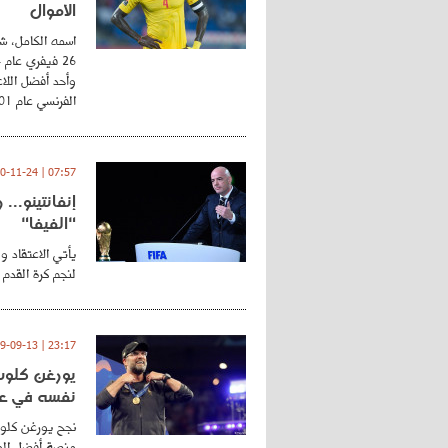
الأموال
اسمه الكامل، شي
وأحد أفضل اللاع
الفرنسي عام 2001 ...
07:57 | 2020-11-24
إنفانتينو..
"الفيفا"
يأتي الاعتقاد و
لنجم كرة القدم 
23:17 | 2019-09-13
يورغن كلوب.
نفسه في عا
نجح يورغن كلوب
منصة أفضل المد