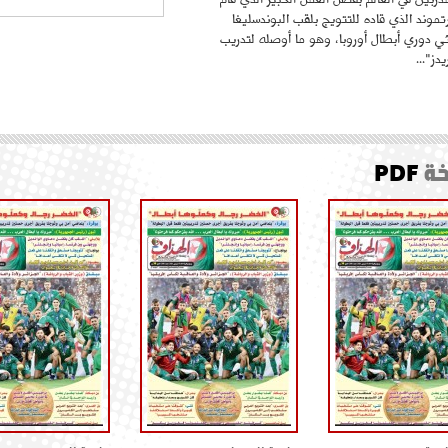
موند الذي قاده للتتويج بلقب البوندسليغا
ائي دوري أبطال أوروبا، وهو ما أوصله لتدريب
دز"...
ة
PDF