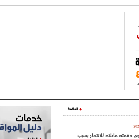
ة
القائمة
نجم دفعته عائلته للانتحار بسبب
القائمة