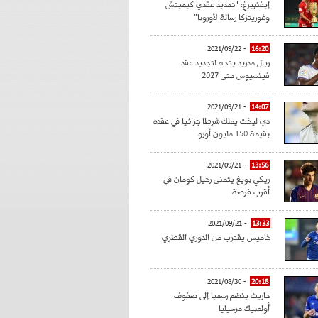
إيفنبيرغ: "تمديد عقدي كيميتش
وغوريتزكا رسالة لأوروبا"
- 2021/09/22
16:20
ريال مدريد يتجه لتجديد عقد
فينسيوس حتى 2027
- 2021/09/21
14:07
دي ليخت يملك شرطا جزائيا في عقده
بقيمة 150 مليون أورو
- 2021/09/21
13:56
ريكي بويغ يتمنى رحيل كومان في
أقرب فرصة
- 2021/09/21
13:33
خاميس يقترب من الدوري القطري
- 2021/08/30
20:18
حاريث ينضم رسميا إلى صفوف
أولمبيك مرسيليا