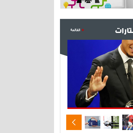
- 2021/07/27
14:42
أوهارا: "محرز، فودن ودي بروين..
ثلاثي من نار"
ارات
القائمة
- 2021/07/25
18:30
لوكاتيلي يؤكد نيته في الانتقال إلى
جوفنتوس عبر تويتر!
- 2021/07/25
18:10
أنشيلوتي يصر على جلب كيليني
وقدوم الإيطالي يقترب