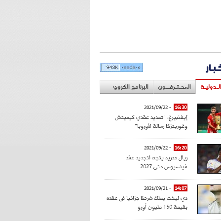
خبار
لـدوليـة
المحـتـرفــون
البرنامج الكروي
- 2021/09/22
16:30
إيفنبيرغ: "تمديد عقدي كيميتش
وغوريتزكا رسالة لأوروبا"
- 2021/09/22
16:20
ريال مدريد يتجه لتجديد عقد
فينسيوس حتى 2027
- 2021/09/21
14:07
دي ليخت يملك شرطا جزائيا في عقده
بقيمة 150 مليون أورو