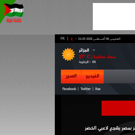
-
ع
|
FR
الخميس 06 أغسطس 2026 21:03
الجزائر
سماء صافية
° C |
27
66
الرطوبة :
الفيديو
الصور
|
|
Facebook
Twitter
Rss
ئر بمصر يشجع لاعبي الخضر