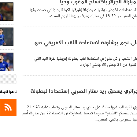
اراة الجزائر باكتساح المغرب وديا
ستعداداته لخوض نهائيات بطولة إفريقيا لكرة اليد والتي تستضيفها
اراة ودية بينهما اليوم السبت.
 نجم برشلونة لاستعادة اللقب الإفريقي من
ى اللاعب وائل جلوز في استعادة لقب بطولة إفريقيا لكرة اليد التي
30 جانفي الجاري.
جزائري يسحق ريد ستار الصربي إستعدادا لبطولة
تابعوا الهد
حقق المنتخب الجزائري لكرة اليد فوزا ساحقا على نادي ريد ستار الصربي وتغلب عليه 43 / 21
وديا اليوم الجمعة ضمن معسكر "الخضر" بصربيا تحسبا للمشاركة في النسخة 22 من بطولة أمم
ها مصر في جانفي المقبل...