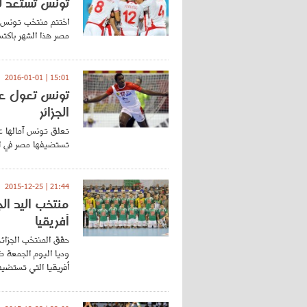
تونس تستعد لمب
اختتم منتخب تونس ا
مصر هذا الشهر باكتساح المغرب بـ 30-18 في مب
15:01 | 2016-01-01
تونس تعول على
الجزائر
تعلق تونس آمالها عل
تستضيفها مصر في الفترة من 21 وحتى 
21:44 | 2015-12-25
منتخب اليد ال
أفريقيا
أفريقيا التي تستضيف