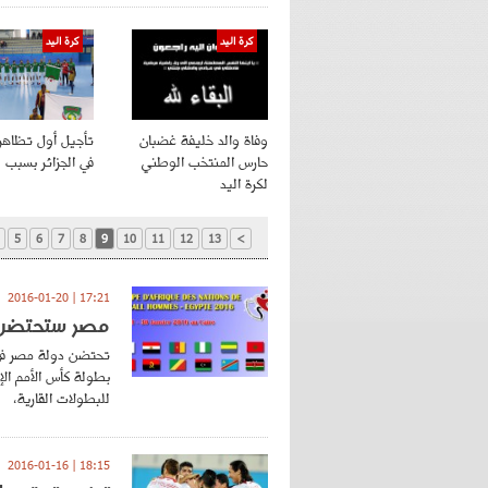
كرة اليد
كرة اليد
وفاة والد خليفة غضبان
تأجيل أول تظاهر
حارس المنتخب الوطني
في الجزائر بسبب "
لكرة اليد
5
6
7
8
9
10
11
12
13
>
17:21 | 2016-01-20
مصر ستحتضن ال
للبطولات القارية،
18:15 | 2016-01-16