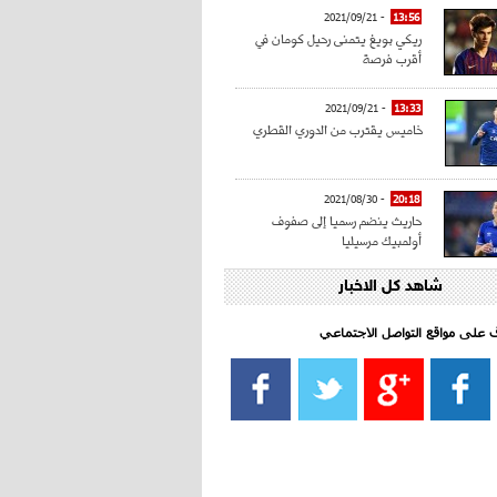
- 2021/09/21
13:56
ريكي بويغ يتمنى رحيل كومان في
أقرب فرصة
- 2021/09/21
13:33
خاميس يقترب من الدوري القطري
- 2021/08/30
20:18
حاريث ينضم رسميا إلى صفوف
أولمبيك مرسيليا
شاهد كل الاخبار
- 2021/08/15
15:39
كراوتش:"سانشو صفقة الموسم في
كل الدوريات"
اف على مواقع التواصل الاجتماعي‎
- 2021/08/15
13:40
يوفيتش يعرض خدماته على الإنتير
- 2021/08/15
13:16
أليغري: "الدفاع أبرز مشكلة تواجهنا