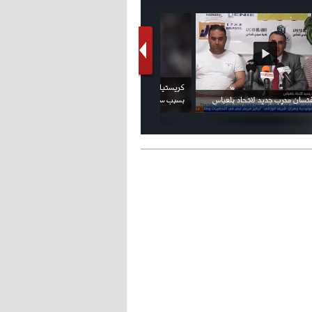
فيديو الإعلان الرسمي عن شعار بطولة كأس
ملال يمثل أمام لجنة الانضباط ويؤكد
العالم FIFA قطر 2022
ثقته في إلغاء العقوبات