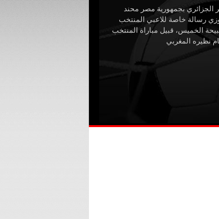
 الجزائري بجمهورية مصر محند
زي رسالة خاصة للاعبي المنتخب
حة الخميس، قبيل مباراة المنتخب
م نظيره المغربي