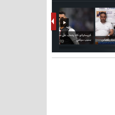
فيديو الإعلان الرسمي عن شعار بطولة كأس
ملال يمثل أمام لجنة الانضباط ويؤكد
العالم FIFA قطر 2022
ثقته في إلغاء العقوبات