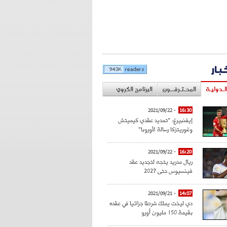
خبار
لـدوليـة
المحـتـرفــون
البرنامج الكروي
- 2021/09/22
16:30
إيفنبيرغ: "تمديد عقدي كيميتش
وغوريتزكا رسالة لأوروبا"
- 2021/09/22
16:20
ريال مدريد يتجه لتجديد عقد
فينسيوس حتى 2027
- 2021/09/21
14:07
دي ليخت يملك شرطا جزائيا في عقده
بقيمة 150 مليون أورو