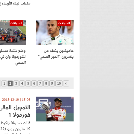
ساعات ليلة الأربعاء
السباقات
السباقات
هاميلتون ينتقد من
وضع ثلاثة متساب
يكسرون "الحجر الصحي"
للفورمولا وان في 
الصحي
1
2
3
4
5
6
7
8
9
10
>
15:06 | 2015-12-19
التمويل المال
فورمولا 1
قالت صحيفة جاكرتا ب