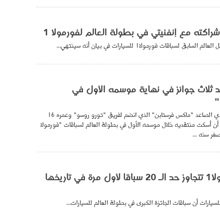
راكته مع إنفنيتي في بطولة العالم لفورمولا 1
بق لسباقات فورمولا1 للسيارات في بيان أنه سينتهي...
 ثلاث جوائز في نهاية موسمه الأول في
"
حصد السائق الهولندي الصاعد "ماكس فرستابن" الذي انضم لفريق "تورو روسو" وعمره 16
 أن أسكت منتقديه خلال موسمه الأول في بطولة العالم لسباقات "فورمولا
غر سنه ...
سباقات فورمولا1 تتجاوز حد الـ 20 سباقا لأول مرة في تاريخها
للسيارات أن سباقات الجائزة الكبرى في بطولة العالم للسيارات...