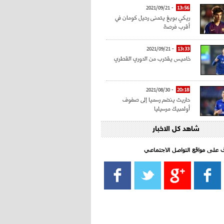
- 2021/09/21
13:56
ريكي بويغ يتمنى رحيل كومان في
أقرب فرصة
- 2021/09/21
13:33
خاميس يقترب من الدوري القطري
- 2021/08/30
20:18
حاريث ينضم رسميا إلى صفوف
أولمبيك مرسيليا
شاهد كل الاخبار
- 2021/08/15
15:39
كراوتش:"سانشو صفقة الموسم في
كل الدوريات"
اف على مواقع التواصل الاجتماعي‎
- 2021/08/15
13:40
يوفيتش يعرض خدماته على الإنتير
- 2021/08/15
13:16
أليغري: "الدفاع أبرز مشكلة تواجهنا