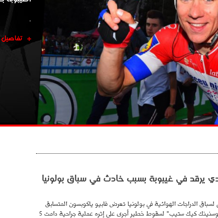
.
تفاصيل
ي يرقد في غيبوبة بسبب خادث في سباق بولونيا
 لسباق الدراجات الهوائية في بولونيا تعرض فابيو ياكوبسون المتسابق
الهولندي لفريق "ديوسنينك كيك ستيب" لسقوط خطير أجرى على إثره عملية جراحية دامت 5