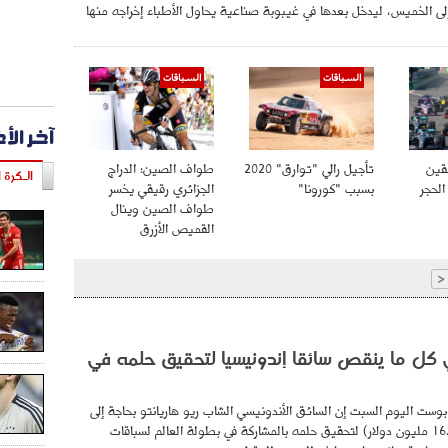
 إلى الخميس، ليدخل بعدها في غيبوبة صناعية يحاول الأطباء إخراجه منها
السباقات
السباقات
آخر الأ
قين
تأجيل رالي "توارق" 2020
طواف الصين: الدراج
الـكرة ا
الحجر
بسبب "كورونا"
الجزائري رقيقي يخسر
طواف الصين وينال
القميص الأزرق
<
ي كل ما ينقص سائقا إندونيسيا لتحقيق حلمه في
وست اليوم السبت إن السائق الأندونيسي الشاب ريو هاريانتو بحاجة إلى
15 مليون يورو (16.29 مليون دولار) لتحقيق حلمه بالمشاركة في بطولة العالم لسباقات