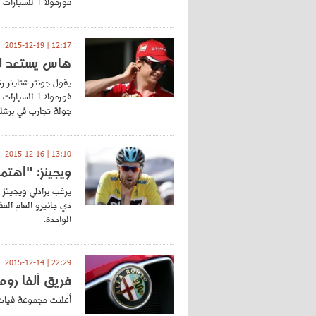
فورمولا 1 للسيارات مع فريق مانور ماروسيا في الموسم المقبل.
12:17 | 2015-12-19
هاس يستعد لل
يقول جونتر شتاينر 
فورمولا 1 ل
جولة تجارب في برشلو
13:10 | 2015-12-16
ويجينز: "اهتم
يرغب برادلي ويجينز ا
دي جانيرو العام الم
الواحدة.
22:29 | 2015-12-14
فريق ألفا روم
أعلنت مجموعة فيات كر