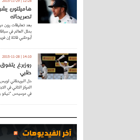
12:28 | 2015-11-29
هاميلتون يشن
تصريحاته
بعد تعليقات رون د
أبوظبي قائلا إن فريق
14:10 | 2015-11-28
روزبرغ يتفوق ع
ظبي
حل البريطاني لويس 
المركز الثاني في الت
في مرسيدس "نيكو روز
آخر الفيديوهات