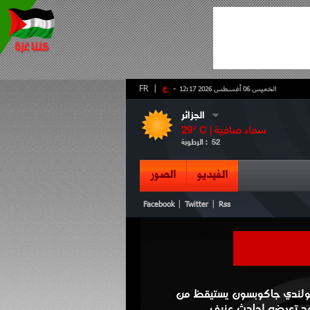
-
ع
|
FR
الخميس 06 أغسطس 2026 12:17
الجزائر
سماء صافية
° C |
29
52
الرطوبة :
الفيديو
الصور
|
|
Facebook
Twitter
Rss
هولندي جاكوبسون يستيقظ من
بعد تعرضه لحادث عنيف