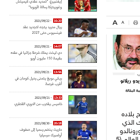
إيفنبيرغ: "تمديد عقدي كيميتش
وغوريتزكا رسالة لأوروبا"
- 2021/09/22
16:20
ريال مدريد يتجه لتجديد عقد
فينسيوس حتى 2027
- 2021/09/21
14:07
دي ليخت يملك شرطا جزائيا في عقده
بقيمة 150 مليون أورو
- 2021/09/21
13:56
ب
ريكي بويغ يتمنى رحيل كومان في
يدو ريلانو
أقرب فرصة
مة المقالة
- 2021/09/21
13:33
خاميس يقترب من الدوري القطري
منتخبهم في مونديال 2014، ومنح بلاده
ك الذي
- 2021/08/30
20:18
حاريث ينضم رسميا إلى صفوف
رونالدو
أولمبيك مرسيليا