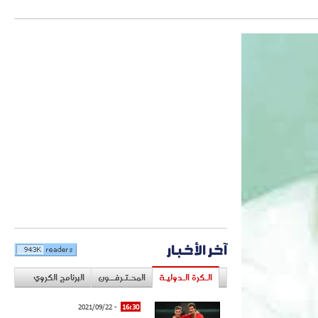
آخر الأخبار
الـكرة الـدوليـة
المحـتـرفــون
البرنامج الكروي
- 2021/09/22
16:30