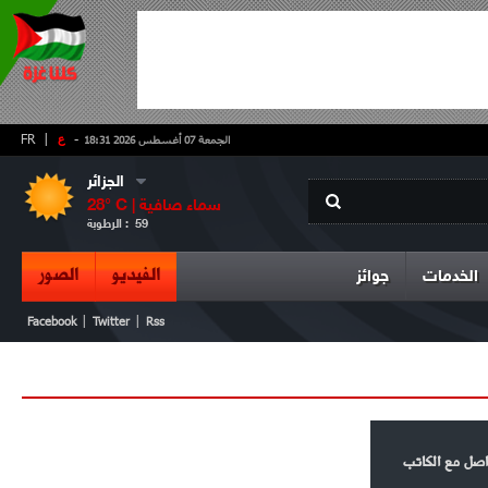
-
ع
|
FR
الجمعة 07 أغسطس 2026 18:31
الجزائر
سماء صافية
° C |
28
59
الرطوبة :
الفيديو
الصور
الخدمات
جوائز
|
|
Facebook
Twitter
Rss
صل مع الكاتب