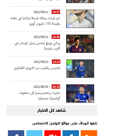
- 2021/09/21
14:07
دي ليخت يملك شرطا جزائيا في عقده
بقيمة 150 مليون أورو
- 2021/09/21
13:56
ريكي بويغ يتمنى رحيل كومان في
أقرب فرصة
- 2021/09/21
13:33
خاميس يقترب من الدوري القطري
- 2021/08/30
20:18
حاريث ينضم رسميا إلى صفوف
أولمبيك مرسيليا
شاهد كل الاخبار
- 2021/08/15
15:39
كراوتش:"سانشو صفقة الموسم في
كل الدوريات"
تابعوا الهداف على مواقع التواصل الاجتماعي‎