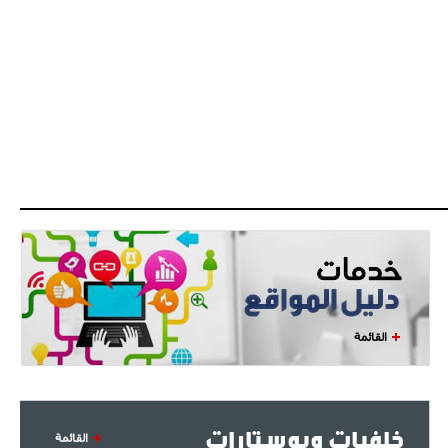
ميلان في الطريق الصحيح"
- 2021/08/09
12:54
كاسانو:"لوكاكو في تشيلسي؟ سيذهب
من أجل المال"
- 2021/08/09
12:48
رئيس الإنتير يمنح موافقته لبيع
لوتارو
- 2021/08/04
15:10
اجتماع حاسم لإدارة ميلان مع نظيرتها
من الريال للفصل في صفقة إيسكو
- 2021/08/04
14:50
البياسجي عرض على مبابي راتبا خياليا
القائمة
- 2021/07/27
14:42
أوهارا: "محرز، فودن ودي بروين..
ثلاثي من نار"
خلفيات وبوستارات
القائمة