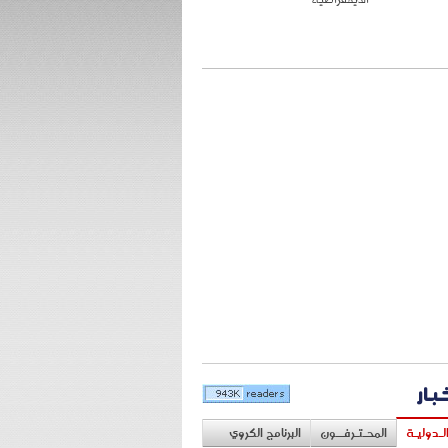
خبار
لـدوليـة
المحـتـرفــون
البرنامج الكروي