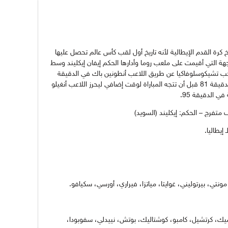
من 1934 راسخا في تاريخ كرة القدم الإيطالية لأنه تاريخ أول لقب كأس عالم تحصل عليها
ة التي أقيمت على ملعب روما وأدارها الحكم إيفان إيكليند وسط
 منتخب تشيكوسلوفاكيا عن طريق اللاعب أنطونين باك في الدقيقة
71، إلا أن اللاعب الإيطالي أورسي تعادل في الدقيقة 81 قبل أن تتجه المباراة لوقت إضافي ليحرز اللاعب أنغيلو
ي الدقيقة 95.
ونتي، بيرتوليني، غوايتا، مياتزا، فيراري، أورسي، سكيافو.
يك، كرتشيل، كامبو، كوشتاليك، بوتش، نييدلي، سفوبودا،