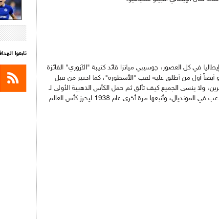
تابعوا الهد
يا في كل العصور، جوسيبي مياتزا قائد كتيبة "الآزوري" الفائزة
و أيضاً أول من أطلق عليه لقب "الأسطورة"، كما اختير من قبل
ا في القرن العشرين، ولا ينسى الجميع كيف تألق ثم حمل الكأس الذهبية الأولى لـ
إيطاليا في 1934، ليتوج بعدها بجائزة أفضل لاعب في المونديال، وأتبعها مرة أخرى عام 1938 ليحرز كأس العالم