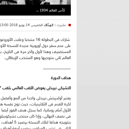
كأس العالم 1934 ..
نشرت :
الهدّاف
الخميس 14 يونيو 2018 13:00
شارك في البطولة 16 منتخبا
على عدم سفر دول أوروبية عديدة للنسخة الأولى
المستضيف وهذا لأول وآخر مرة في التاريخ، بي
العالم ثاني متوجيها وهو المنتخب الإيطالي.
ــــــــــــــــــــــــــــــــــــــــــــــــ
هداف الدورة
التشيكي نييدلي يعوض اللقب العالمي بلقب "
يعتبر أولدريتش نييدلي واحدا من ألمع وأفضل 
لكرة القدم في الثلاثينيات، حيث توج نفسه هد
الأول أمام رومانيا، كما سجل هدف الفوز أيض
في نصف النهائي، وإذا كان منتخب تشيكوسلوفاك
بتتويجه هدافا 
الثاني في ترتيب الهدافين برصيد أربعة أهداف 