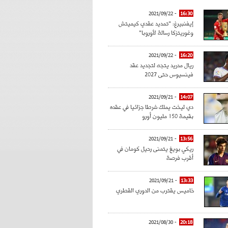
- 2021/09/22
16:30
إيفنبيرغ: "تمديد عقدي كيميتش
وغوريتزكا رسالة لأوروبا"
- 2021/09/22
16:20
ريال مدريد يتجه لتجديد عقد
فينسيوس حتى 2027
- 2021/09/21
14:07
دي ليخت يملك شرطا جزائيا في عقده
بقيمة 150 مليون أورو
- 2021/09/21
13:56
ريكي بويغ يتمنى رحيل كومان في
أقرب فرصة
- 2021/09/21
13:33
خاميس يقترب من الدوري القطري
- 2021/08/30
20:18