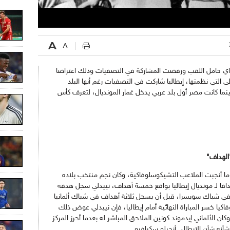
 وغابت الأوروغواي حامل اللقب ورفضت المشاركة في التصفيات وذلك اعتراضا
 التي نظمتها، إيطاليا شاركت في التصفيات رغم أنها البلد
نما كانت مصر أول بلد عربي يدخل غمار المونديال، لتعرف كأس
الهداف"
ما أنجبت الملاعب التشيكوسلوفاكية، وكان نجم منتخب بلاده
افا لـ مونديال إيطاليا بواقع خمسة أهداف، نييدلي سجل هدفه
ا في شباك سويسرا، قبل أن يسجل ثلاثة أهداف في شباك ألمانيا
يا خسر المباراة النهائية أمام إيطاليا، فإن نييدلي عوض ذلك
لتلك النسخة برصيد 5 أهداف، وكان الألماني إيدموند كونين الملاحق المباشر له بعدما أحرز المركز
شأنه شأن الإيطالي أنجيلو سكيافيو.