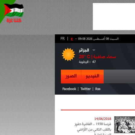
-
ع
|
FR
السبت 08 أغسطس 2026 09:08
الجزائر
سماء صافية
° C |
28
47
الرطوبة :
الفيديو
الصور
|
|
Facebook
Twitter
Rss
14/06/2018
فرنسا 1938 .. الفاشية تفوز
باللقب الثاني من الأراضي
الديمقراطية