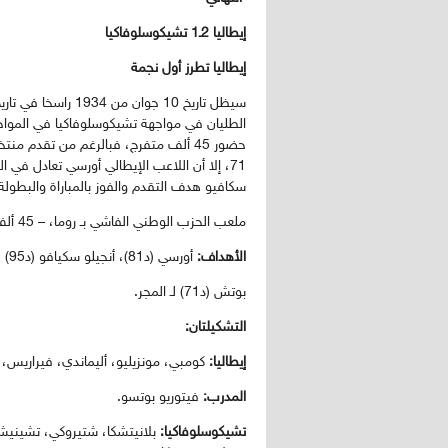
إيطاليا 2ـ1 تشيكوسلوفاكيا
إيطاليا تطرز أول نجمة
سيظل تاريخ 10 جوان 
الطليان في مواجهة تشيكوسلوفاكيا في المواجه
حضور 45 ألف متفرج، فبالرغم من تقدم
سكافيو هدف التقدم والفوز بالمباراة والبطولة ف
ملعب الحزب الوطني الفاشي بـ روما، – 45 ألف متفرج – الحكم: إيكليند (السويد)
الأهداف:
أورسي (د81)، أنجيلو سكيافو (د95) لـ إيطاليا.
بوتش (د71) لـ المجر.
التشكيلتان:
إيطاليا:
كومبي، مونزيليو، أليماندي، فيراريس، م
المدرب:
فيتوريو بوتسو.
تشيكوسلوفاكيا:
بلانيتشكا، شتيروكي، تشينيش