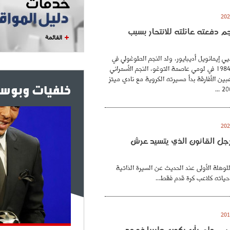
نجم دفعته عائلته للانتحار بسبب
القائمة
ي إيمانويل أديبايور، ولد النجم الطوغولي في
26 فيفري عام 1984 في لومي عاصمة التوغو، النجم الأسمراني
بين الأفارقة بدأ مسيرته الكروية مع نادي ميتز
خلفيات وبوست
. رجل القانون الذي يتسيد عرش
للوهلة الأولى عند الحديث عن السيرة الذاتية
حياته كلاعب كرة قدم فقط...
.. حلم بأن يكون طبيبا فوجد