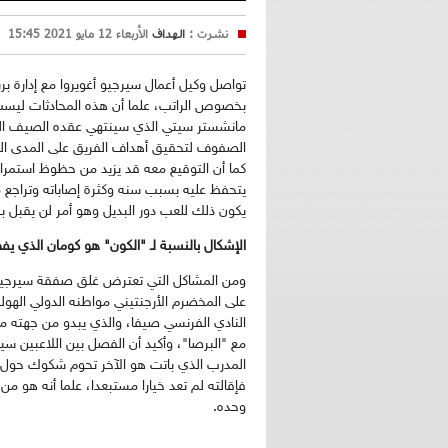
نشرت :
الهداف
الأربعاء 12 مايو 2021 15:45
تواصل وكيل أعمال سيرجيو أغويروا مع إدارة ب
بخصوص الراتب، علما أن هذه المحادثات ليست 
مانشستر سيتي الذي سينتهي عقده الصيف المق
الصفوف لتحقيق أهداف الفريق على المدى الق
كما أن التوقيع معه قد يزيد من حظوظ استمر
يتحفظ عليه بسبب سنه وكثرة إصاباته وتراجع
يكون ذلك للعب دور البديل وهو أمر لن يقبل ب
الإشكال بالنسبة لـ "الكون" هو كومان الذي ي
ومن المشاكل التي تعترض غلق صفقة سيرجيو أ
على المخضرم الأرجنتيني مواطنه الدولي الهو
النادي الفرنسي صيفا، والذي يبدو من جهته م
مع "البرصا"، وأكيد أن الفصل بين اللاعبين سي
المدرب الذي باتت هو الآخر تحوم شكوك حول اس
فإقالته لم تعد خيارا مستبعدا، علما أنه هو من 
وحده.