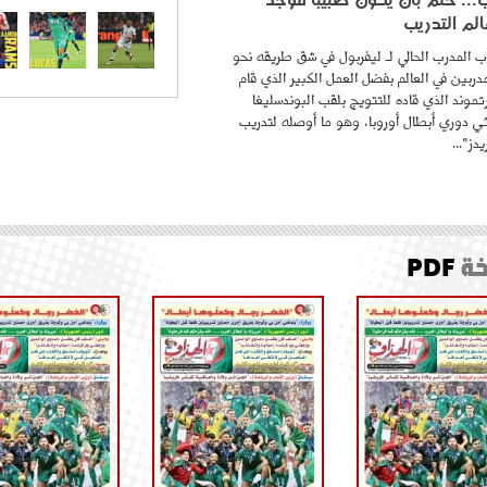
لم التدريب
 المدرب الحالي لـ ليفربول في شق طريقه نحو
ربين في العالم بفضل العمل الكبير الذي قام
موند الذي قاده للتتويج بلقب البوندسليغا
ائي دوري أبطال أوروبا، وهو ما أوصله لتدريب
دز"...
ة
PDF