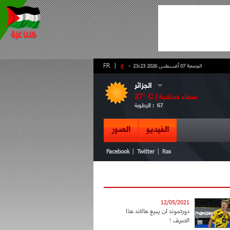
-
ع
|
FR
الجمعة 07 أغسطس 2026 23:23
الجزائر
سماء صافية
° C |
27
67
الرطوبة :
الفيديو
الصور
|
|
Facebook
Twitter
Rss
12/05/2021
دورتموند لن يبيع هالاند هذا
الصيف !