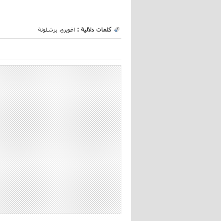
كلمات دلالية :
اغويرو، برشلونة