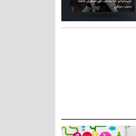
فيديو الإعلان الرسمي عن شعار بطولة كأس
ملال يمثل أمام لجنة الانضباط ويؤكد
العالم FIFA قطر 2022
ثقته في إلغاء العقوبات
- 2021/07/27
14:42
أوهارا: "محرز، فودن ودي بروين..
ثلاثي من نار"
- 2021/07/25
18:30
لوكاتيلي يؤكد نيته في الانتقال إلى
جوفنتوس عبر تويتر!
- 2021/07/25
18:10
أنشيلوتي يصر على جلب كيليني
وقدوم الإيطالي يقترب