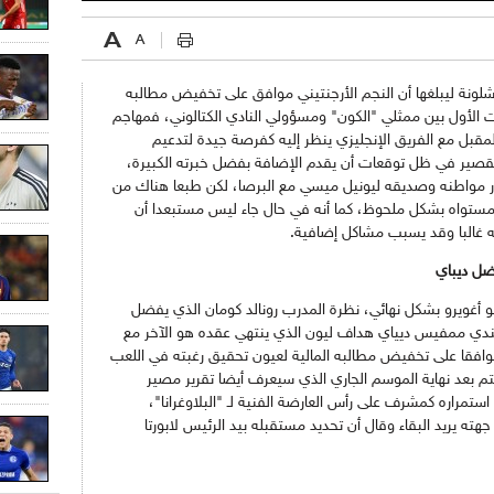
رشلونة ليبلغها أن النجم الأرجنتيني موافق على تخفيض مطالبه
الأول بين ممثلي "الكون" ومسؤولي النادي الكتالوني، فمهاجم
بل مع الفريق الإنجليزي ينظر إليه كفرصة جيدة لتدعيم
صير في ظل توقعات أن يقدم الإضافة بفضل خبرته الكبيرة،
ار مواطنه وصديقه ليونيل ميسي مع البرصا، لكن طبعا هناك من
 مستواه بشكل ملحوظ، كما أنه في حال جاء ليس مستبعدا أن
ه غالبا وقد يسبب مشاكل إضافية.
فضل ديباي
غويرو بشكل نهائي، نظرة المدرب رونالد كومان الذي يفضل
لندي ممفيس ديياي هداف ليون الذي ينتهي عقده هو الآخر مع
وافقا على تخفيض مطالبه المالية لعيون تحقيق رغبته في اللعب
تم بعد نهاية الموسم الجاري الذي سيعرف أيضا تقرير مصير
تمراره كمشرف على رأس العارضة الفنية لـ "البلاوغرانا"،
جهته يريد البقاء وقال أن تحديد مستقبله بيد الرئيس لابورتا