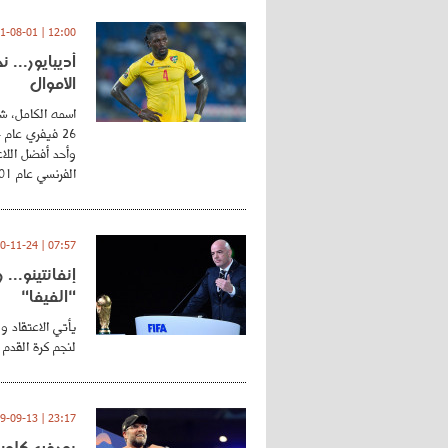
12:00 | 2021-08-01
أديبايور... 
الأموال
اسمه الكامل، شي
وأحد أفضل اللاع
الفرنسي عام 2001 ...
07:57 | 2020-11-24
إنفانتينو..
"الفيفا"
يأتي الاعتقاد و
لنجم كرة القدم 
23:17 | 2019-09-13
يورغن كلوب.