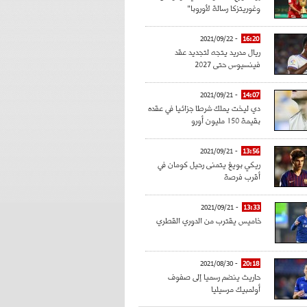
وغوريتزكا رسالة لأوروبا"
- 2021/09/22
16:20
ريال مدريد يتجه لتجديد عقد
فينسيوس حتى 2027
- 2021/09/21
14:07
دي ليخت يملك شرطا جزائيا في عقده
بقيمة 150 مليون أورو
- 2021/09/21
13:56
ريكي بويغ يتمنى رحيل كومان في
أقرب فرصة
- 2021/09/21
13:33
خاميس يقترب من الدوري القطري
- 2021/08/30
20:18
حاريث ينضم رسميا إلى صفوف
أولمبيك مرسيليا