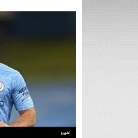
اغويرو