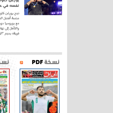
نفسه في عا
نجح يورغن كلوب
منصة أفضل المد
مع بوروسيا دورت
والتأهل إلى نه
فريقه بحجم "الري
نسخة
PDF
نسخ