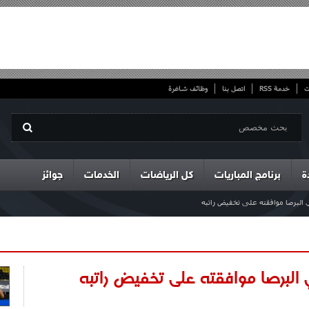
ت
خدمة RSS
اتصل بنا
وظائف شاغرة
ة
برنامج المباريات
كل الرياضات
الخدمات
جوائز
 البرصا موافقته على تخفيض راتبه
 البرصا موافقته على تخفيض راتبه