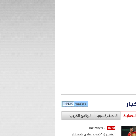
خبار
لـدوليـة
المحـتـرفــون
البرنامج الكروي
- 2021/09/22
16:30
إيفنبيرغ: "تمديد عقدي كيميتش