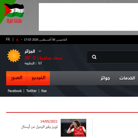
-
ع
|
FR
الخميس 06 أغسطس 2026 17:53
الجزائر
سماء صافية
° C |
28
57
الرطوبة :
الفيديو
الصور
الخدمات
جوائز
|
|
Facebook
Twitter
Rss
14/05/2021
لويز يقرر الرحيل عن أرسنال