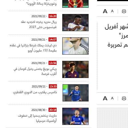
وغوريتزكا رسالة لأوروبا"
- 2021/09/22
16:20
ريال مدريد يتجه لتجديد عقد
هر أفريل
فينسيوس حتى 2027
رز"
- 2021/09/21
14:07
 4 أهداف وتقديم تمريرة
دي ليخت يملك شرطا جزائيا في عقده
بقيمة 150 مليون أورو
- 2021/09/21
13:56
ريكي بويغ يتمنى رحيل كومان في
أقرب فرصة
- 2021/09/21
13:33
خاميس يقترب من الدوري القطري
- 2021/08/30
20:18
حاريث ينضم رسميا إلى صفوف
أولمبيك مرسيليا