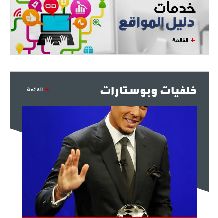
- 2021/07/27
14:42
أوهارا: "محرز، فودن ودي بروين..
ثلاثي من نار"
القائمة
- 2021/07/25
18:30
لوكاتيلي يؤكد نيته في الانتقال إلى
جوفنتوس عبر تويتر!
خلفيات وبوستارات
القائمة
- 2021/07/25
18:10
أنشيلوتي يصر على جلب كيليني
وقدوم الإيطالي يقترب