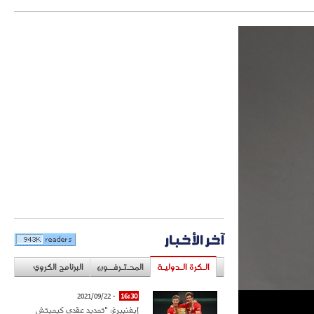
آخر الأخبار
الـكرة الـدوليـة
المحـتـرفــون
البرنامج الكروي
- 2021/09/22
16:30
إيفنبيرغ: "تمديد عقدي كيميتش