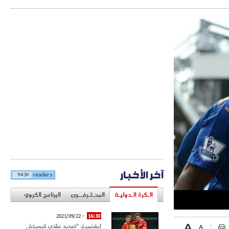
آخر الأخبار
الـكرة الـدوليـة
المحـتـرفــون
البرنامج الكروي
- 2021/09/22
16:30
إيفنبيرغ: "تمديد عقدي كيميتش