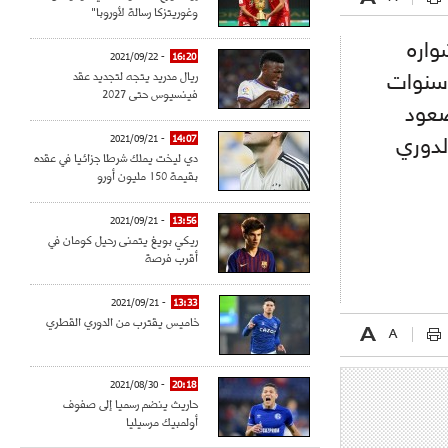
وغوريتزكا رسالة لأوروبا"
واره
- 2021/09/22
16:20
ريال مدريد يتجه لتجديد عقد
 سنوات
فينسيوس حتى 2027
صعود
- 2021/09/21
14:07
لدوري
دي ليخت يملك شرطا جزائيا في عقده
بقيمة 150 مليون أورو
- 2021/09/21
13:56
ريكي بويغ يتمنى رحيل كومان في
أقرب فرصة
- 2021/09/21
13:33
خاميس يقترب من الدوري القطري
- 2021/08/30
20:18
حاريث ينضم رسميا إلى صفوف
أولمبيك مرسيليا