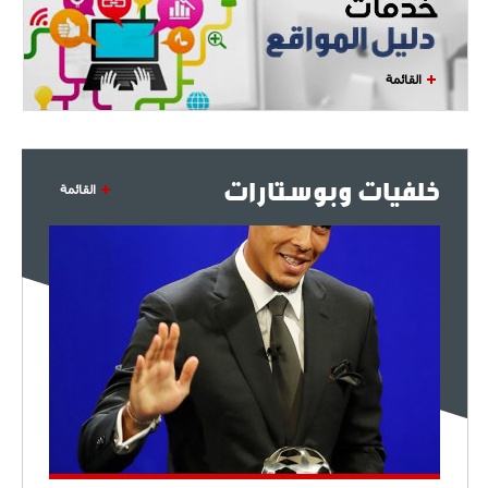
- 2021/07/27
14:42
أوهارا: "محرز، فودن ودي بروين..
ثلاثي من نار"
القائمة
- 2021/07/25
18:30
لوكاتيلي يؤكد نيته في الانتقال إلى
جوفنتوس عبر تويتر!
خلفيات وبوستارات
القائمة
- 2021/07/25
18:10
أنشيلوتي يصر على جلب كيليني
وقدوم الإيطالي يقترب