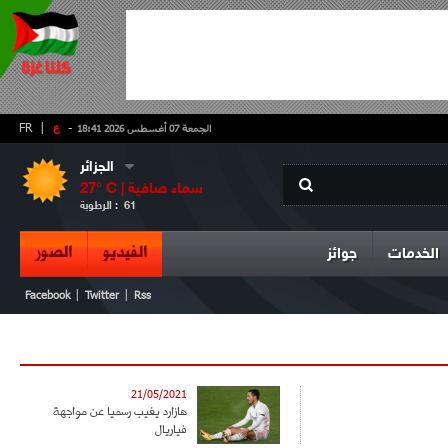
-
ع
|
FR
الجمعة 07 أغسطس 2026 18:41
الجزائر
سماء صافية
° C |
27
61
الرطوبة :
الفيديو
الصور
الخدمات
جوائز
|
|
Facebook
Twitter
Rss
21/05/2021
هازارد يغيب رسميا عن مواجهة
فياريال