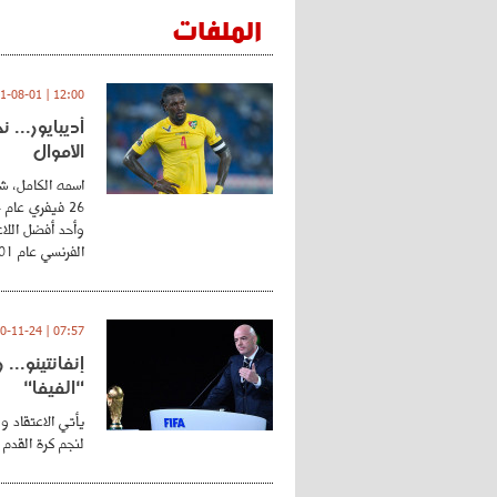
الملفات
12:00 | 2021-08-01
أديبايور... 
الأموال
اسمه الكامل، شي
وأحد أفضل اللاع
الفرنسي عام 2001 ...
07:57 | 2020-11-24
إنفانتينو..
"الفيفا"
يأتي الاعتقاد و
لنجم كرة القدم 