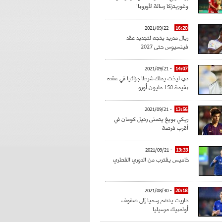
وغوريتزكا رسالة لأوروبا"
- 2021/09/22
16:20
ريال مدريد يتجه لتجديد عقد
فينسيوس حتى 2027
- 2021/09/21
14:07
دي ليخت يملك شرطا جزائيا في عقده
بقيمة 150 مليون أورو
- 2021/09/21
13:56
ريكي بويغ يتمنى رحيل كومان في
أقرب فرصة
- 2021/09/21
13:33
خاميس يقترب من الدوري القطري
- 2021/08/30
20:18
حاريث ينضم رسميا إلى صفوف
أولمبيك مرسيليا