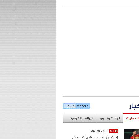
خبار
لـدوليـة
المحـتـرفــون
البرنامج الكروي
- 2021/09/22
16:30
إيفنبيرغ: "تمديد عقدي كيميتش