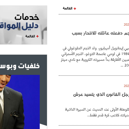
القائمة
نجم دفعته عائلته للانتحار بسبب
القائمة
ي إيمانويل أديبايور، ولد النجم الطوغولي في
26 فيفري عام 1984 في لومي عاصمة التوغو، النجم الأسمراني
بين الأفارقة بدأ مسيرته الكروية مع نادي ميتز
خلفيات وبوست
. رجل القانون الذي يتسيد عرش
للوهلة الأولى عند الحديث عن السيرة الذاتية
حياته كلاعب كرة قدم فقط...