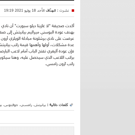
نشرت :
الهدّاف
الأحد 18 يوليو 2021 19:19
أكدت صحيفة "لا غازيتا ديلو سبورت" أن نادي 
بهدف عودة البوسني ميراليم بيانيتش إلى صف
عرضت على نادي برشلونة مبادلة الويلزي أرون
فإن عودة أليغري تفتح الباب أمام لاعب البارصا 
براتب اللاعب الذي سيحصل عليه، وهنا سيكون 
راتب آرون رامسي.
كلمات دلالية :
بيانيتش، رامسي، جوفنتوس، بر