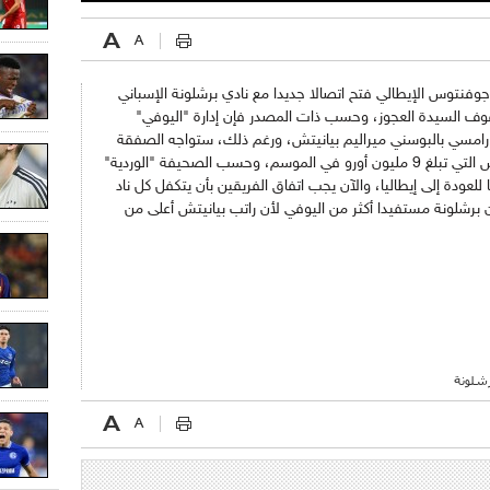
جوفنتوس الإيطالي فتح اتصالا جديدا مع نادي برشلونة الإسباني
وف السيدة العجوز، وحسب ذات المصدر فإن إدارة "اليوفي"
 رامسي بالبوسني ميراليم بيانيتش، ورغم ذلك، ستواجه الصفقة
عدة مشكلات، أولها وأهمها قيمة راتب بيانيتش التي تبلغ 9 مليون أورو في الموسم، وحسب الصحيفة "الوردية"
للعودة إلى إيطاليا، والآن يجب اتفاق الفريقين بأن يتكفل كل ناد
برشلونة مستفيدا أكثر من اليوفي لأن راتب بيانيتش أعلى من
شلونة