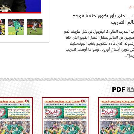
.. حلم بأن يكون طبيبا فوجد
لم التدريب
 المدرب الحالي لـ ليفربول في شق طريقه نحو
ربين في العالم بفضل العمل الكبير الذي قام
موند الذي قاده للتتويج بلقب البوندسليغا
ائي دوري أبطال أوروبا، وهو ما أوصله لتدريب
دز"...
ة
PDF