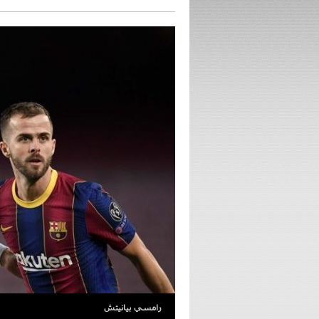
رامسي بيانيتش