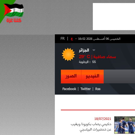
-
ع
|
FR
الخميس 06 أغسطس 2026 16:02
الجزائر
سماء صافية
° C |
29
55
الرطوبة :
الفيديو
الصور
|
|
Facebook
Twitter
Rss
18/07/2021
حكيمي يصاب بكورونا ويغيب
عن تحضيرات البياسجي