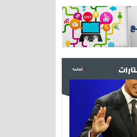
- 2021/07/27
14:42
أوهارا: "محرز، فودن ودي بروين..
ثلاثي من نار"
- 2021/07/25
18:30
لوكاتيلي يؤكد نيته في الانتقال إلى
جوفنتوس عبر تويتر!
- 2021/07/25
18:10
أنشيلوتي يصر على جلب كيليني
ارات
وقدوم الإيطالي يقترب
القائمة