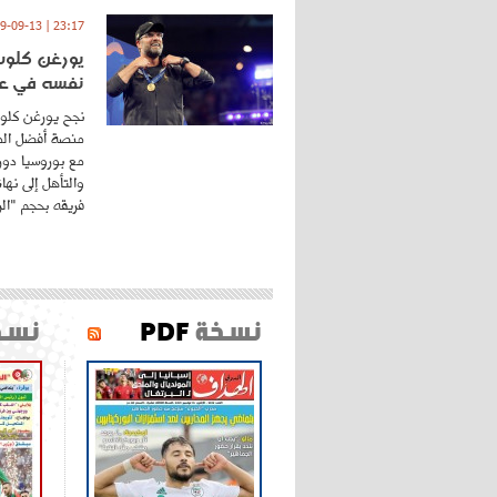
23:17 | 2019-09-13
يورغن كلوب.
نفسه في عا
نجح يورغن كلوب
منصة أفضل المد
مع بوروسيا دورت
والتأهل إلى نه
فريقه بحجم "الري
نسخة
PDF
نسخ