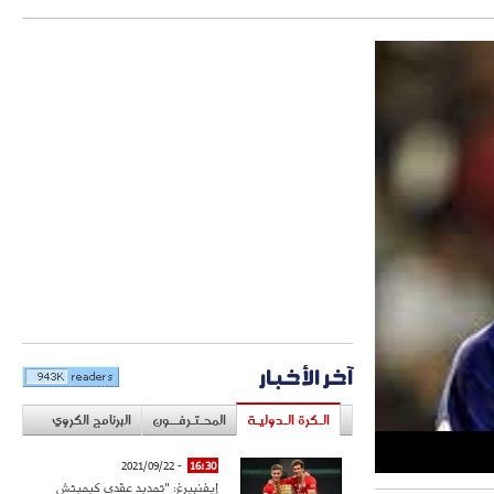
آخر الأخبار
الـكرة الـدوليـة
المحـتـرفــون
البرنامج الكروي
- 2021/09/22
16:30
إيفنبيرغ: "تمديد عقدي كيميتش