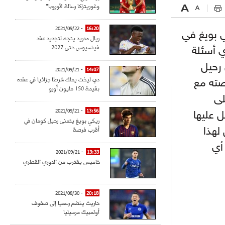
وغوريتزكا رسالة لأوروبا"
- 2021/09/22
16:20
ي بويغ في
ريال مدريد يتجه لتجديد عقد
فينسيوس حتى 2027
ي أسئلة
 رحيل
- 2021/09/21
14:07
دي ليخت يملك شرطا جزائيا في عقده
صته مع
بقيمة 150 مليون أورو
لى
- 2021/09/21
13:56
 عليها
ريكي بويغ يتمنى رحيل كومان في
أقرب فرصة
لهذا
أي
- 2021/09/21
13:33
خاميس يقترب من الدوري القطري
- 2021/08/30
20:18
حاريث ينضم رسميا إلى صفوف
أولمبيك مرسيليا