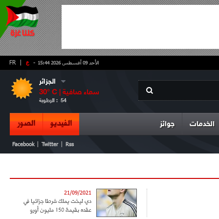
-
ع
|
FR
الأحد 09 أغسطس 2026 15:44
الجزائر
سماء صافية
° C |
30
54
الرطوبة :
الفيديو
الصور
الخدمات
جوائز
|
|
Facebook
Twitter
Rss
21/09/2021
دي ليخت يملك شرطا جزائيا في
عقده بقيمة 150 مليون أورو