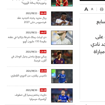
وغوريتزكا رسالة لأوروبا"
- 2021/09/22
16:20
ريال مدريد يتجه لتجديد عقد
سابع
فينسيوس حتى 2027
- 2021/09/21
14:07
 على
دي ليخت يملك شرطا جزائيا في عقده
بقيمة 150 مليون أورو
د نادي
اراة
- 2021/09/21
13:56
ريكي بويغ يتمنى رحيل كومان في
أقرب فرصة
- 2021/09/21
13:33
خاميس يقترب من الدوري القطري
- 2021/08/30
20:18
حاريث ينضم رسميا إلى صفوف
أولمبيك مرسيليا