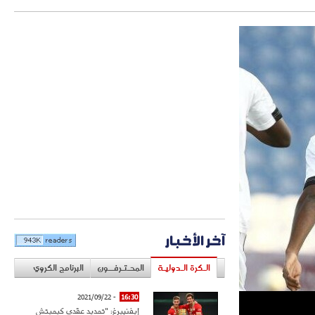
آخر الأخبار
الـكرة الـدوليـة
المحـتـرفــون
البرنامج الكروي
- 2021/09/22
16:30
إيفنبيرغ: "تمديد عقدي كيميتش