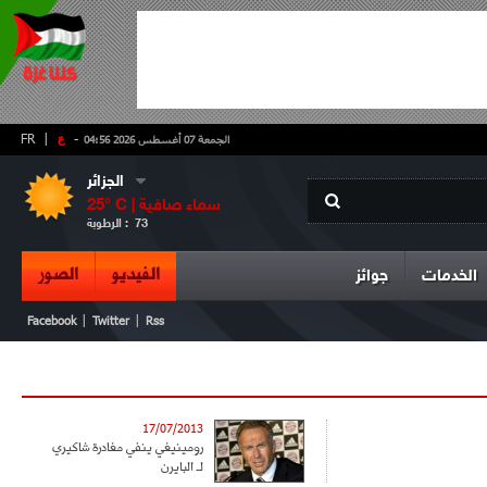
-
ع
|
FR
الجمعة 07 أغسطس 2026 04:56
الجزائر
سماء صافية
° C |
25
73
الرطوبة :
الفيديو
الصور
الخدمات
جوائز
|
|
Facebook
Twitter
Rss
17/07/2013
رومينيغي ينفي مغادرة شاكيري
لـ البايرن