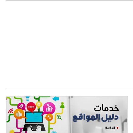
- 2021/07/27
14:42
أوهارا: "محرز، فودن ودي بروين..
ثلاثي من نار"
- 2021/07/25
18:30
لوكاتيلي يؤكد نيته في الانتقال إلى
جوفنتوس عبر تويتر!
- 2021/07/25
18:10
أنشيلوتي يصر على جلب كيليني
وقدوم الإيطالي يقترب
القائمة