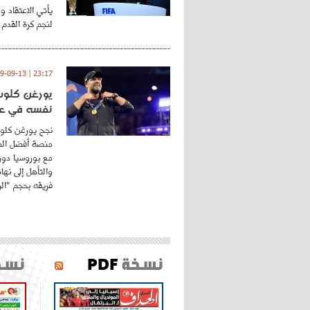
يأتي الاعتقاد و
لنجم كرة القدم 
23:17 | 2019-09-13
يورغن كلوب.
نفسه في عا
نجح يورغن كلوب
منصة أفضل المد
مع بوروسيا دورت
والتأهل إلى نه
فريقه بحجم "الري
نسخة
PDF
نسخ