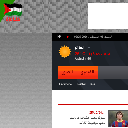
-
ع
|
FR
السبت 08 أغسطس 2026 06:29
الجزائر
سماء صافية
° C |
26
56
الرطوبة :
الفيديو
الصور
|
|
Facebook
Twitter
Rss
25/12/2014
ستوك سيتي يقترب من ضم
لاعب برشلونة الشاب