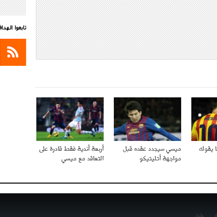
تابعوا الهد
 يقوله
ميسي سيجدد عقده قبل
أربعة أندية فقط قادرة على
مواجهة أتليتيكو
التعاقد مع ميسي