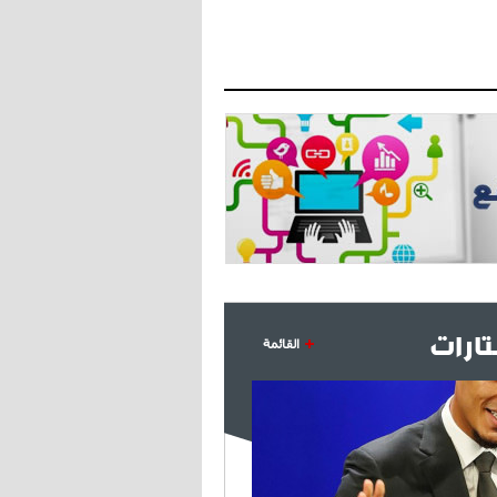
- 2021/07/27
14:42
أوهارا: "محرز، فودن ودي بروين..
ثلاثي من نار"
- 2021/07/25
18:30
لوكاتيلي يؤكد نيته في الانتقال إلى
جوفنتوس عبر تويتر!
- 2021/07/25
18:10
أنشيلوتي يصر على جلب كيليني
وقدوم الإيطالي يقترب
ارات
القائمة