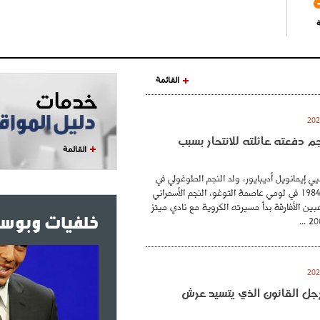
ة
القائمة
نجم دفعته عائلته للانتحار بسبب
القائمة
ي إيمانويل أديبايور، ولد النجم الطوغولي في
26 فيفري عام 1984 في لومي عاصمة التوغو، النجم الأسمراني
بين الأفارقة بدأ مسيرته الكروية مع نادي ميتز
خلفيات وبوست
. رجل القانون الذي يتسيد عرش