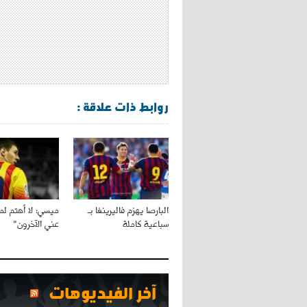
روابط ذات علاقة :
البارصا يهزم فاليرينغا بـ
ميسي: لا أهتم لما
سباعية كاملة
عني الآخرون"
آخر الفيديوهات