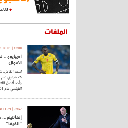
القائم
الملفات
12:00 | 2021-08-01
أديبايور... 
الأموال
اسمه الكامل، شي
وأحد أفضل اللاع
الفرنسي عام 2001 ...
07:57 | 2020-11-24
إنفانتينو..
"الفيفا"