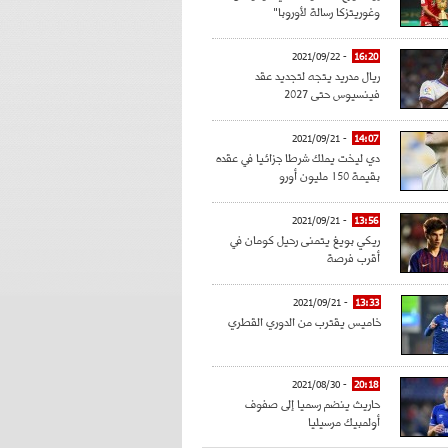
وغوريتزكا رسالة لأوروبا"
- 2021/09/22
16:20
ريال مدريد يتجه لتجديد عقد
فينسيوس حتى 2027
- 2021/09/21
14:07
دي ليخت يملك شرطا جزائيا في عقده
بقيمة 150 مليون أورو
- 2021/09/21
13:56
ريكي بويغ يتمنى رحيل كومان في
أقرب فرصة
- 2021/09/21
13:33
خاميس يقترب من الدوري القطري
- 2021/08/30
20:18
حاريث ينضم رسميا إلى صفوف
أولمبيك مرسيليا