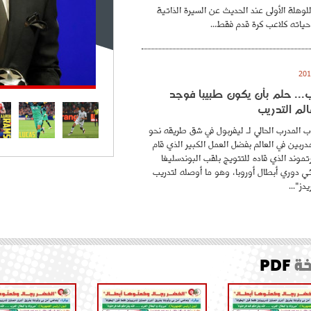
للوهلة الأولى عند الحديث عن السيرة الذاتية
حياته كلاعب كرة قدم فقط...
.. حلم بأن يكون طبيبا فوجد
لم التدريب
 المدرب الحالي لـ ليفربول في شق طريقه نحو
ربين في العالم بفضل العمل الكبير الذي قام
موند الذي قاده للتتويج بلقب البوندسليغا
ائي دوري أبطال أوروبا، وهو ما أوصله لتدريب
دز"...
ة
PDF