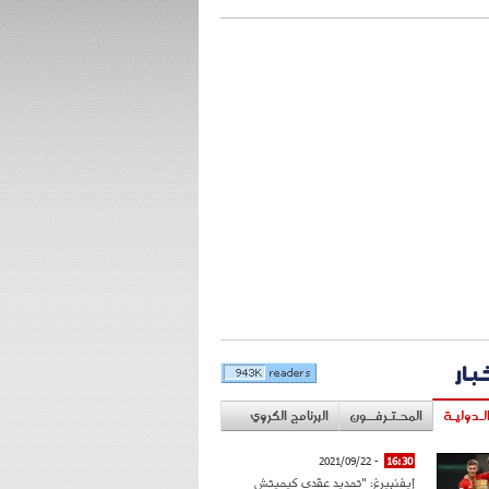
خبار
لـدوليـة
المحـتـرفــون
البرنامج الكروي
- 2021/09/22
16:30
إيفنبيرغ: "تمديد عقدي كيميتش