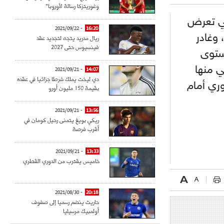
وغوريتزكا رسالة لأوروبا"
مي تعرض
- 2021/09/22
16:20
 وغادر
ريال مدريد يتجه لتجديد عقد
فينسيوس حتى 2027
مستوى
ي منها
- 2021/09/21
14:07
دي ليخت يملك شرطا جزائيا في عقده
وري أمام
بقيمة 150 مليون أورو
- 2021/09/21
13:56
ريكي بويغ يتمنى رحيل كومان في
أقرب فرصة
- 2021/09/21
13:33
خاميس يقترب من الدوري القطري
- 2021/08/30
20:18
حاريث ينضم رسميا إلى صفوف
أولمبيك مرسيليا