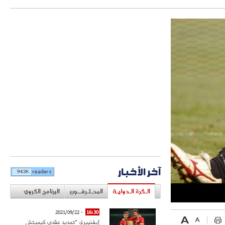
آخر الأخبار
الـكرة الـدوليـة
المحـتـرفــون
البرنامج الكروي
- 2021/09/22
16:30
إيفنبيرغ: "تمديد عقدي كيميتش