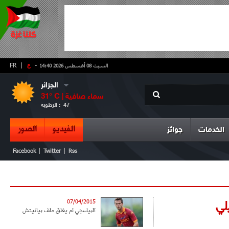
-
ع
|
FR
السبت 08 أغسطس 2026 14:40
الجزائر
سماء صافية
° C |
31
47
الرطوبة :
الفيديو
الصور
الخدمات
جوائز
|
|
Facebook
Twitter
Rss
لي
07/04/2015
البياسجي لم يغلق ملف بيانيتش