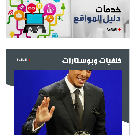
- 2021/07/27
14:42
أوهارا: "محرز، فودن ودي بروين..
ثلاثي من نار"
القائمة
- 2021/07/25
18:30
لوكاتيلي يؤكد نيته في الانتقال إلى
جوفنتوس عبر تويتر!
خلفيات وبوستارات
- 2021/07/25
18:10
القائمة
أنشيلوتي يصر على جلب كيليني
وقدوم الإيطالي يقترب