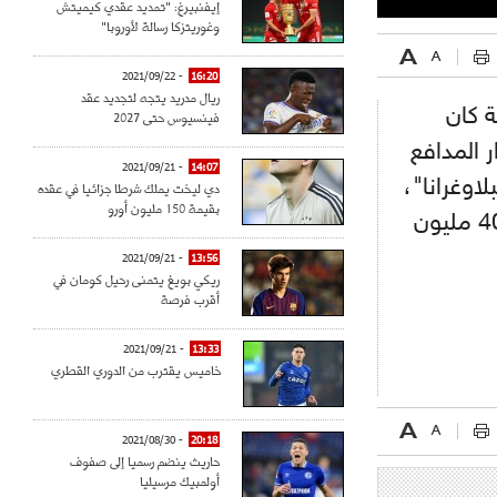
إيفنبيرغ: "تمديد عقدي كيميتش
وغوريتزكا رسالة لأوروبا"
- 2021/09/22
16:20
ريال مدريد يتجه لتجديد عقد
غاية 2026 في صفقة كان
فينسيوس حتى 2027
 المدافع
- 2021/09/21
14:07
اوغرانا"،
دي ليخت يملك شرطا جزائيا في عقده
بقيمة 150 مليون أورو
وقد وضعت إدارة لابورتا شرطا جزائيا في عقد اللاعب قدره 400 مليون
- 2021/09/21
13:56
ريكي بويغ يتمنى رحيل كومان في
أقرب فرصة
- 2021/09/21
13:33
خاميس يقترب من الدوري القطري
- 2021/08/30
20:18
حاريث ينضم رسميا إلى صفوف
أولمبيك مرسيليا