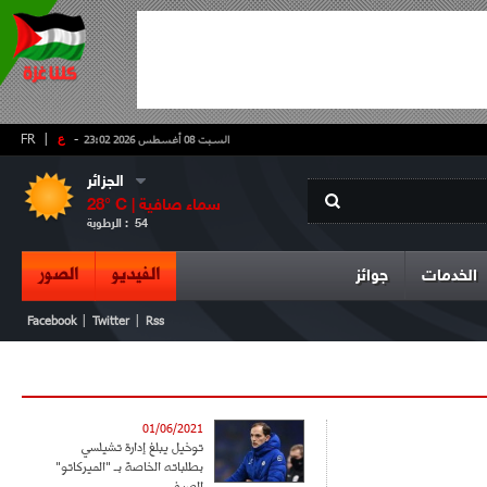
-
ع
|
FR
السبت 08 أغسطس 2026 23:02
الجزائر
سماء صافية
° C |
28
54
الرطوبة :
الفيديو
الصور
الخدمات
جوائز
|
|
Facebook
Twitter
Rss
01/06/2021
توخيل يبلغ إدارة تشيلسي
بطلباته الخاصة بـ "الميركاتو"
الصيفي