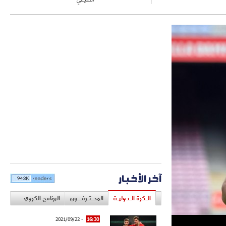
آخر الأخبار
الـكرة الـدوليـة
المحـتـرفــون
البرنامج الكروي
- 2021/09/22
16:30