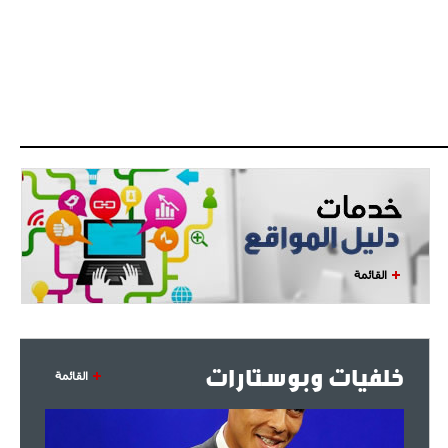
- 2021/07/27
14:42
أوهارا: "محرز، فودن ودي بروين..
ثلاثي من نار"
- 2021/07/25
18:30
لوكاتيلي يؤكد نيته في الانتقال إلى
جوفنتوس عبر تويتر!
- 2021/07/25
18:10
أنشيلوتي يصر على جلب كيليني
وقدوم الإيطالي يقترب
القائمة
خلفيات وبوستارات
القائمة