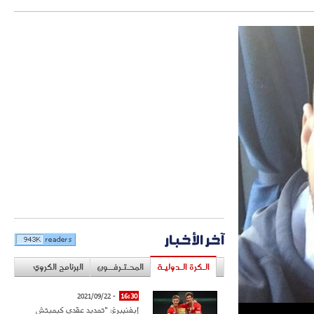
آخر الأخبار
الـكرة الـدوليـة
المحـتـرفــون
البرنامج الكروي
- 2021/09/22
16:30
إيفنبيرغ: "تمديد عقدي كيميتش