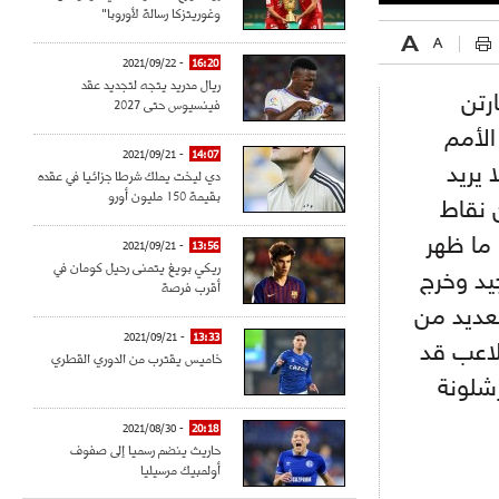
وغوريتزكا رسالة لأوروبا"
- 2021/09/22
16:20
ريال مدريد يتجه لتجديد عقد
ارتن
فينسيوس حتى 2027
الأمم
- 2021/09/21
14:07
اضح أنه لا يريد
دي ليخت يملك شرطا جزائيا في عقده
بقيمة 150 مليون أورو
 نقاط
 ما ظهر
- 2021/09/21
13:56
ريكي بويغ يتمنى رحيل كومان في
يد وخرج
أقرب فرصة
لعديد من
- 2021/09/21
13:33
لاعب قد
خاميس يقترب من الدوري القطري
رشلونة
- 2021/08/30
20:18
حاريث ينضم رسميا إلى صفوف
أولمبيك مرسيليا