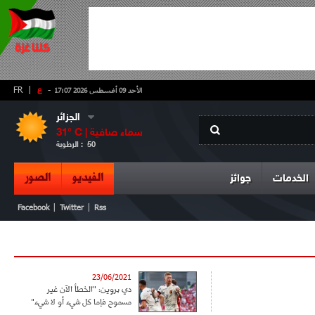
-
ع
|
FR
الأحد 09 أغسطس 2026 17:07
الجزائر
سماء صافية
° C |
31
50
الرطوبة :
الفيديو
الصور
الخدمات
جوائز
|
|
Facebook
Twitter
Rss
23/06/2021
دي بروين: "الخطأ الآن غير
مسموح فإما كل شيء أو لا شيء"