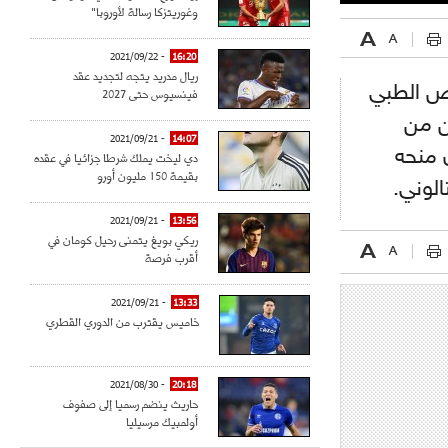
وغوريتزكا رسالة لأوروبا"
- 2021/09/22
16:20
ريال مدريد يتجه لتجديد عقد
حص الطبي
فينسيوس حتى 2027
ن من
- 2021/09/21
14:07
 منحه
دي ليخت يملك شرطا جزائيا في عقده
بقيمة 150 مليون أورو
الوني.
- 2021/09/21
13:56
ريكي بويغ يتمنى رحيل كومان في
أقرب فرصة
- 2021/09/21
13:33
خاميس يقترب من الدوري القطري
- 2021/08/30
20:18
حاريث ينضم رسميا إلى صفوف
أولمبيك مرسيليا