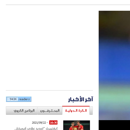
آخر الأخبار
الـكرة الـدوليـة
المحـتـرفــون
البرنامج الكروي
- 2021/09/22
16:30
إيفنبيرغ: "تمديد عقدي كيميتش