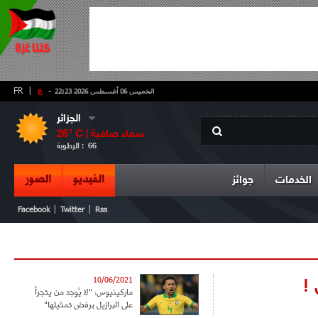
-
ع
|
FR
الخميس 06 أغسطس 2026 22:23
الجزائر
سماء صافية
° C |
26
66
الرطوبة :
الفيديو
الصور
الخدمات
جوائز
|
|
Facebook
Twitter
Rss
 !
10/06/2021
ماركينيوس: "لا يُوجد من يتجرأ
على البرازيل برفض تمثيلها"