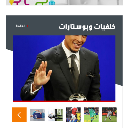
- 2021/07/27
14:42
أوهارا: "محرز، فودن ودي بروين..
ثلاثي من نار"
خلفيات وبوستارات
القائمة
- 2021/07/25
18:30
لوكاتيلي يؤكد نيته في الانتقال إلى
جوفنتوس عبر تويتر!
- 2021/07/25
18:10
أنشيلوتي يصر على جلب كيليني
وقدوم الإيطالي يقترب