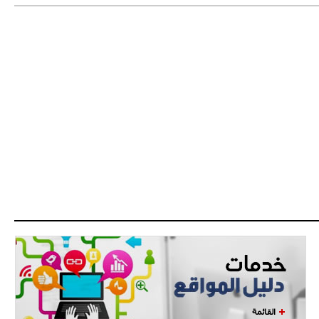
ويعرقل انتقاله إلى الإنتير
- 2021/08/15
12:43
لوبيز(رئيس بوردو): "صفقة عدلي مع
ميلان في الطريق الصحيح"
- 2021/08/09
12:54
كاسانو:"لوكاكو في تشيلسي؟ سيذهب
من أجل المال"
- 2021/08/09
12:48
رئيس الإنتير يمنح موافقته لبيع
لوتارو
- 2021/08/04
15:10
اجتماع حاسم لإدارة ميلان مع نظيرتها
من الريال للفصل في صفقة إيسكو
- 2021/08/04
14:50
البياسجي عرض على مبابي راتبا خياليا
القائمة