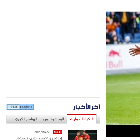
آخر الأخبار
الـكرة الـدوليـة
المحـتـرفــون
البرنامج الكروي
- 2021/09/22
16:30
إيفنبيرغ: "تمديد عقدي كيميتش