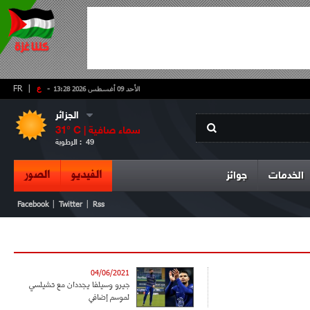
-
ع
|
FR
الأحد 09 أغسطس 2026 13:28
الجزائر
سماء صافية
° C |
31
49
الرطوبة :
الفيديو
الصور
الخدمات
جوائز
|
|
Facebook
Twitter
Rss
04/06/2021
جيرو وسيلفا يجددان مع تشيلسي
لموسم إضافي