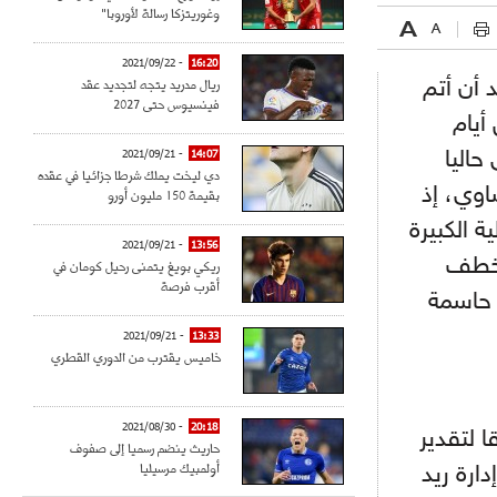
وغوريتزكا رسالة لأوروبا"
- 2021/09/22
16:20
ريال مدريد يتجه لتجديد عقد
 أن أتم
فينسيوس حتى 2027
أيام
حاليا
14:07
- 2021/09/21
دي ليخت يملك شرطا جزائيا في عقده
اوي، إذ
بقيمة 150 مليون أورو
ة الكبيرة
- 2021/09/21
13:56
ولي الزامبي صاحب 22 سنة خطف
ريكي بويغ يتمنى رحيل كومان في
أقرب فرصة
34 هدفا وتقديمه 12 تمريرة حاسمة
- 2021/09/21
13:33
خاميس يقترب من الدوري القطري
- 2021/08/30
20:18
2 مليون أورو وفقا لتقدير
حاريث ينضم رسميا إلى صفوف
أولمبيك مرسيليا
ارة ريد