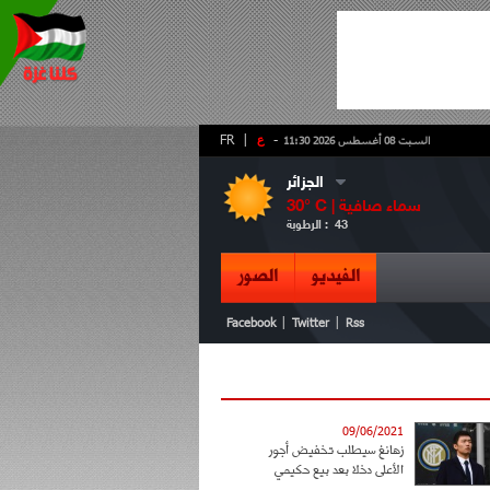
-
ع
|
FR
السبت 08 أغسطس 2026 11:30
الجزائر
سماء صافية
° C |
30
43
الرطوبة :
الفيديو
الصور
|
|
Facebook
Twitter
Rss
09/06/2021
زهانغ سيطلب تخفيض أجور
الأعلى دخلا بعد بيع حكيمي