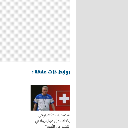
روابط ذات علاقة :
هيتسفيلد: "أنشيلوتي
يختلف على غوارديولا في
الكثير من الأمور"