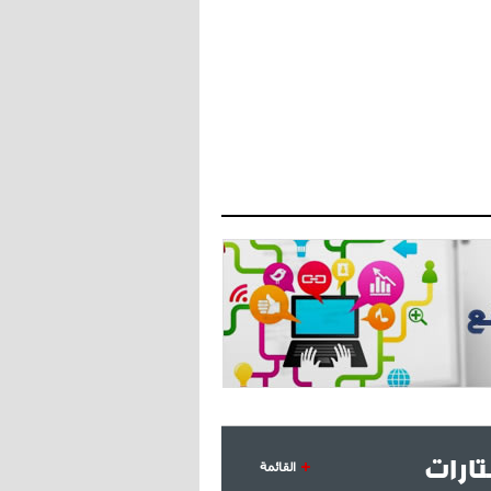
- 2021/07/27
14:42
أوهارا: "محرز، فودن ودي بروين..
ثلاثي من نار"
- 2021/07/25
18:30
لوكاتيلي يؤكد نيته في الانتقال إلى
جوفنتوس عبر تويتر!
- 2021/07/25
18:10
أنشيلوتي يصر على جلب كيليني
وقدوم الإيطالي يقترب
ارات
القائمة