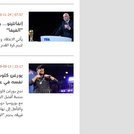
07:57 | 2020-11-24
إنفانتينو..
"الفيفا"
يأتي الاعتقاد و
لنجم كرة القدم 
23:17 | 2019-09-13
يورغن كلوب.
نفسه في عا
نجح يورغن كلوب
منصة أفضل المد
مع بوروسيا دورت
والتأهل إلى نه
فريقه بحجم "الري