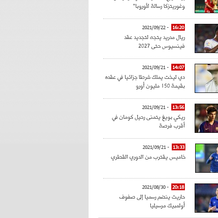
وغوريتزكا رسالة لأوروبا"
- 2021/09/22
16:20
ريال مدريد يتجه لتجديد عقد
فينسيوس حتى 2027
- 2021/09/21
14:07
دي ليخت يملك شرطا جزائيا في عقده
بقيمة 150 مليون أورو
- 2021/09/21
13:56
ريكي بويغ يتمنى رحيل كومان في
أقرب فرصة
- 2021/09/21
13:33
خاميس يقترب من الدوري القطري
- 2021/08/30
20:18
حاريث ينضم رسميا إلى صفوف
أولمبيك مرسيليا