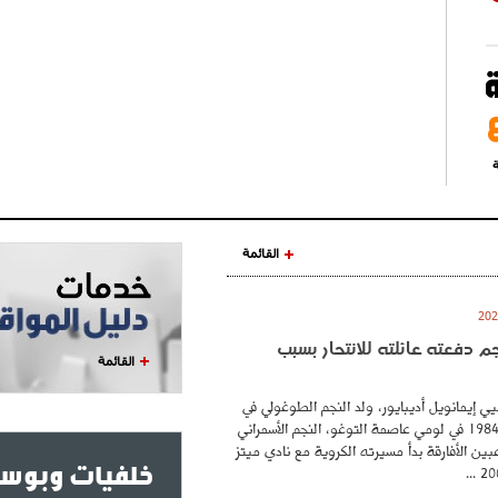
ة
القائمة
نجم دفعته عائلته للانتحار بسبب
القائمة
ي إيمانويل أديبايور، ولد النجم الطوغولي في
26 فيفري عام 1984 في لومي عاصمة التوغو، النجم الأسمراني
بين الأفارقة بدأ مسيرته الكروية مع نادي ميتز
خلفيات وبوست