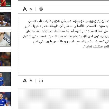
بايرن ميونيخ وبوروسيا دورتموند في شن هجوم عنيف على هانس
ق بصفوف المنتخب الألماني، معتبرا أن طريقة مغادرته فيها الكثير
 في هذا الصدد: "لم أفهم أبدا ما فعله فليك مؤخرا، عندما أعلن
ن أن يكون لدى الإدارة علم بذلك، هذا التصرف تسبب في شقاق
يمكنني تصديقه، فمن الصعب تصور رحيلك عن بايرن، في ظل
لأمر مختلف تماما".