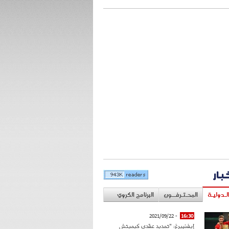
خبار
لـدوليـة
المحـتـرفــون
البرنامج الكروي
- 2021/09/22
16:30
إيفنبيرغ: "تمديد عقدي كيميتش