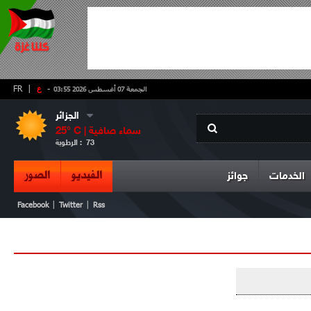
-
ع
|
FR
الجمعة 07 أغسطس 2026 03:55
الجزائر
سماء صافية
° C |
25
73
الرطوبة :
الفيديو
الصور
الخدمات
جوائز
|
|
Facebook
Twitter
Rss