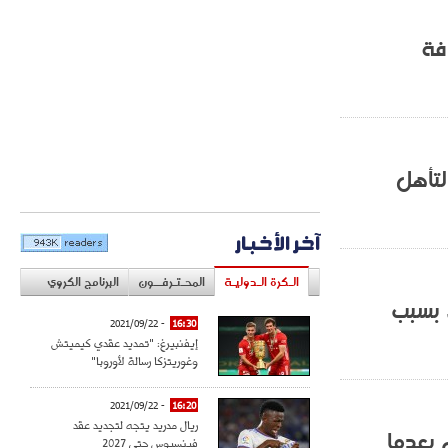
فة
لتأهل
آخر الأخبار
الـكرة الـدوليـة
المحـتـرفــون
البرنامج الكروي
ي بسبب
- 2021/09/22
16:30
إيفنبيرغ: "تمديد عقدي كيميتش
وغوريتزكا رسالة لأوروبا"
- 2021/09/22
16:20
ريال مدريد يتجه لتجديد عقد
 بعدما
فينسيوس حتى 2027