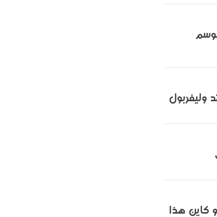
ميلان في الطريق الصحيح"
- 2021/08/09
12:54
موسم
كاسانو:"لوكاكو في تشيلسي؟ سيذهب
من أجل المال"
- 2021/08/09
12:48
رئيس الإنتير يمنح موافقته لبيع
لوتارو
د وليفربول
- 2021/08/04
15:10
اجتماع حاسم لإدارة ميلان مع نظيرتها
من الريال للفصل في صفقة إيسكو
- 2021/08/04
14:50
البياسجي عرض على مبابي راتبا خياليا
- 2021/07/27
14:42
أوهارا: "محرز، فودن ودي بروين..
ثلاثي من نار"
و كاين هذا