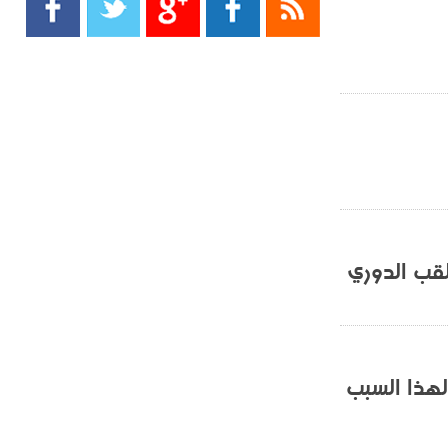
- 2021/08/15
13:40
يوفيتش يعرض خدماته على الإنتير
- 2021/08/15
13:16
أليغري: "الدفاع أبرز مشكلة تواجهنا
قبل انطلاق البطولة"
- 2021/08/15
13:15
مانشستر سيتي يُجهز عرضا جديدا من
أجل كاين
- 2021/08/15
12:56
لقب الدوري
ريال مدريد مستاء من ماريانو دياز
- 2021/08/15
12:47
دزيكو يُصر على راتب شهر جويلية
ويعرقل انتقاله إلى الإنتير
هذا السبب
- 2021/08/15
12:43
لوبيز(رئيس بوردو): "صفقة عدلي مع