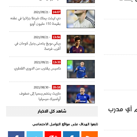
- 2021/09/21
14:07
دي ليخت يملك شرطا جزائيا في عقده
بقيمة 150 مليون أورو
- 2021/09/21
13:56
ريكي بويغ يتمنى رحيل كومان في
أقرب فرصة
- 2021/09/21
13:33
خاميس يقترب من الدوري القطري
- 2021/08/30
20:18
حاريث ينضم رسميا إلى صفوف
أولمبيك مرسيليا
م أي مدرب
شاهد كل الاخبار
- 2021/08/15
15:39
كراوتش:"سانشو صفقة الموسم في
كل الدوريات"
تابعوا الهداف على مواقع التواصل الاجتماعي‎