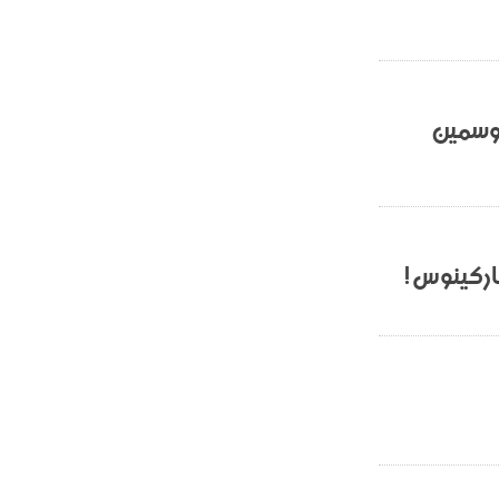
- 2021/07/25
18:30
لوكاتيلي يؤكد نيته في الانتقال إلى
جوفنتوس عبر تويتر!
- 2021/07/25
18:10
أنشيلوتي يصر على جلب كيليني
وسمين
وقدوم الإيطالي يقترب
اركينوس!