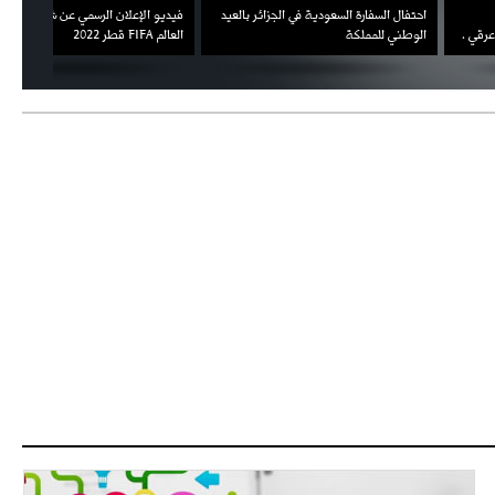
السفارة السعودية في الجزائر بالعيد
فيديو الإعلان الرسمي عن شعار بطولة كأس
ملال يمث
 للمملكة
العالم FIFA قطر 2022
ثقته في 