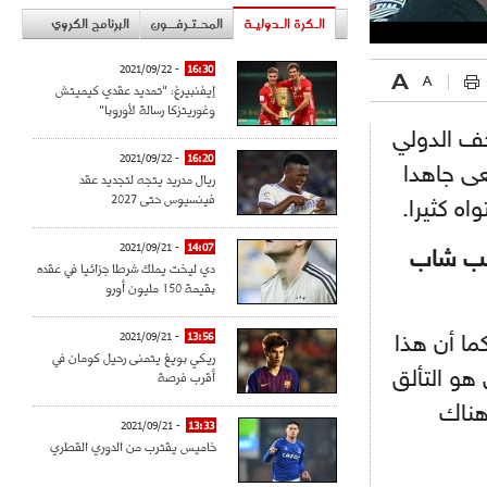
الـكرة الـدوليـة
المحـتـرفــون
البرنامج الكروي
- 2021/09/22
16:30
إيفنبيرغ: "تمديد عقدي كيميتش
وغوريتزكا رسالة لأوروبا"
خف الدولي
- 2021/09/22
16:20
عى جاهدا
ريال مدريد يتجه لتجديد عقد
فينسيوس حتى 2027
ه كثيرا.
- 2021/09/21
14:07
اعب شاب
دي ليخت يملك شرطا جزائيا في عقده
بقيمة 150 مليون أورو
- 2021/09/21
13:56
ما أن هذا
ريكي بويغ يتمنى رحيل كومان في
أقرب فرصة
هو التألق
هناك
- 2021/09/21
13:33
خاميس يقترب من الدوري القطري