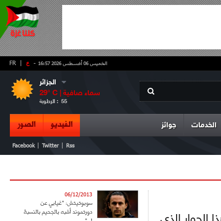
-
ع
|
FR
الخميس 06 أغسطس 2026 16:57
الجزائر
سماء صافية
° C |
29
55
الرطوبة :
الفيديو
الصور
الخدمات
جوائز
|
|
Facebook
Twitter
Rss
06/12/2013
سوبوتيتش: "غيابي عن
دورتموند أشبه بالجحيم بالنسبة
الحوار الذي
لي"