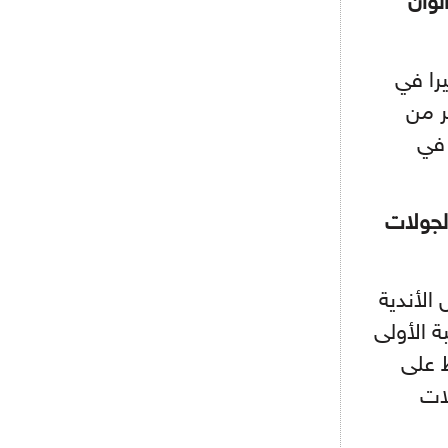
لوان
ريال مدريد مستاء من ماريانو دياز
- 2021/08/15
12:47
يرا في
دزيكو يُصر على راتب شهر جويلية
ويعرقل انتقاله إلى الإنتير
ر من
 في
- 2021/08/15
12:43
لوبيز(رئيس بوردو): "صفقة عدلي مع
ميلان في الطريق الصحيح"
لجولات
- 2021/08/09
12:54
كاسانو:"لوكاكو في تشيلسي؟ سيذهب
من أجل المال"
لأندية
- 2021/08/09
12:48
ة الأولى
رئيس الإنتير يمنح موافقته لبيع
لوتارو
 على
لات
- 2021/08/04
15:10
اجتماع حاسم لإدارة ميلان مع نظيرتها
من الريال للفصل في صفقة إيسكو