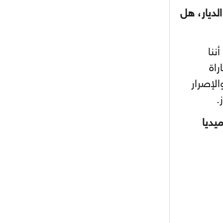
لديار، هل
- 2021/08/04
14:50
البياسجي عرض على مبابي راتبا خياليا
ننا
- 2021/07/27
14:42
أوهارا: "محرز، فودن ودي بروين..
راة
ثلاثي من نار"
لإصرار
.
18:30
- 2021/07/25
لوكاتيلي يؤكد نيته في الانتقال إلى
جوفنتوس عبر تويتر!
ا
- 2021/07/25
18:10
أنشيلوتي يصر على جلب كيليني
وقدوم الإيطالي يقترب