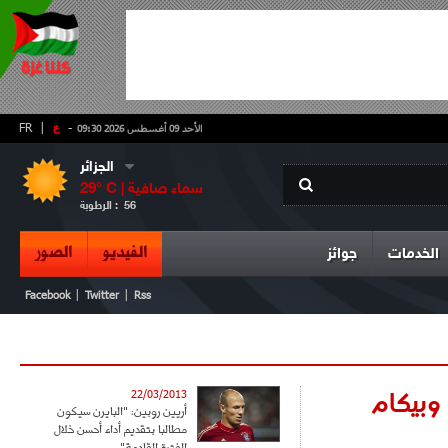
-
ع
|
FR
الأحد 09 أغسطس 2026 09:30
الجزائر
سماء صافية
° C |
29
56
الرطوبة :
الفيديو
الصور
الخدمات
جوائز
|
|
Facebook
Twitter
Rss
وبيكام
22/03/2013
أريين روبين: "البايرن سيكون
مطالبا بتقديم أداء أحسن خلال
الفترة القادمة"