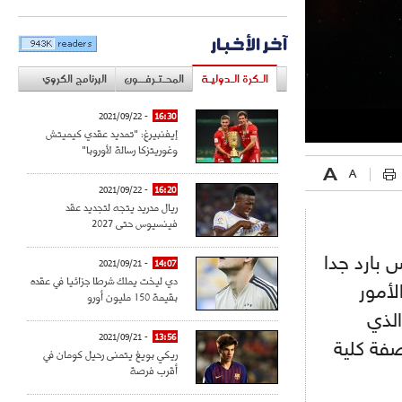
آخر الأخبار
الـكرة الـدوليـة
المحـتـرفــون
البرنامج الكروي
- 2021/09/22
16:30
إيفنبيرغ: "تمديد عقدي كيميتش
وغوريتزكا رسالة لأوروبا"
- 2021/09/22
16:20
ريال مدريد يتجه لتجديد عقد
فينسيوس حتى 2027
 بارد جدا
- 2021/09/21
14:07
دي ليخت يملك شرطا جزائيا في عقده
لأمور
بقيمة 150 مليون أورو
الذي
- 2021/09/21
13:56
صفة كلية
ريكي بويغ يتمنى رحيل كومان في
أقرب فرصة