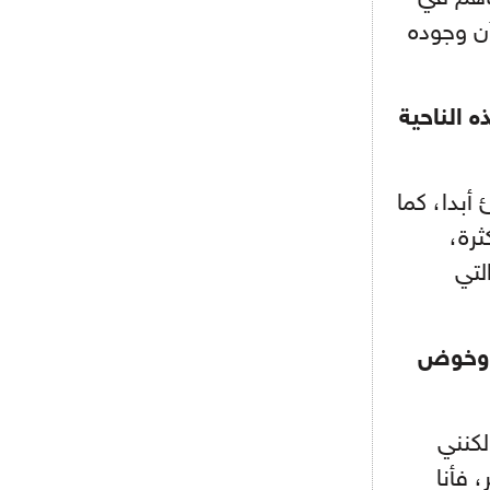
أجل كاين
أن وجوده
- 2021/08/15
12:56
ريال مدريد مستاء من ماريانو دياز
 الناحية
- 2021/08/15
12:47
دزيكو يُصر على راتب شهر جويلية
ويعرقل انتقاله إلى الإنتير
أبدا، كما
ثرة،
- 2021/08/15
12:43
لوبيز(رئيس بوردو): "صفقة عدلي مع
لتي
ميلان في الطريق الصحيح"
- 2021/08/09
12:54
كاسانو:"لوكاكو في تشيلسي؟ سيذهب
ك وخوض
من أجل المال"
- 2021/08/09
12:48
رئيس الإنتير يمنح موافقته لبيع
لكنني
لوتارو
 فأنا