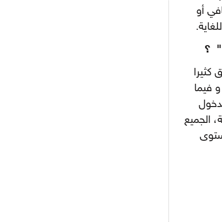
- 2021/08/04
15:10
في أو
اجتماع حاسم لإدارة ميلان مع نظيرتها
لغاية.
من الريال للفصل في صفقة إيسكو
" ؟
- 2021/08/04
14:50
البياسجي عرض على مبابي راتبا خياليا
 كثيرا
و فيما
- 2021/07/27
14:42
أوهارا: "محرز، فودن ودي بروين..
لدخول
ثلاثي من نار"
، الجميع
- 2021/07/25
18:30
ستوى
لوكاتيلي يؤكد نيته في الانتقال إلى
جوفنتوس عبر تويتر!
- 2021/07/25
18:10
أنشيلوتي يصر على جلب كيليني
وقدوم الإيطالي يقترب