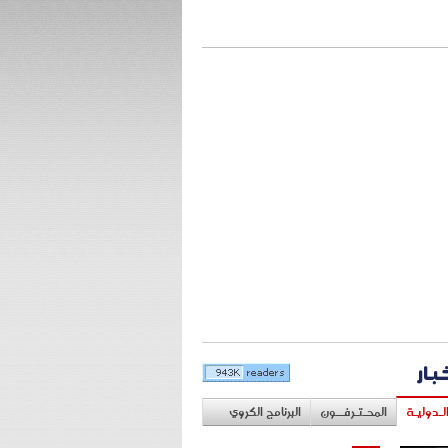
خبار
لـدوليـة
المحـتـرفــون
البرنامج الكروي