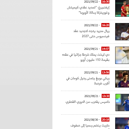
- 2021/09/22
16:30
إيفنبيرغ: "تمديد عقدي كيميتش
وغوريتزكا رسالة لأوروبا"
- 2021/09/22
16:20
ريال مدريد يتجه لتجديد عقد
فينسيوس حتى 2027
- 2021/09/21
14:07
دي ليخت يملك شرطا جزائيا في عقده
بقيمة 150 مليون أورو
- 2021/09/21
13:56
ريكي بويغ يتمنى رحيل كومان في
أقرب فرصة
- 2021/09/21
13:33
خاميس يقترب من الدوري القطري
- 2021/08/30
20:18
حاريث ينضم رسميا إلى صفوف