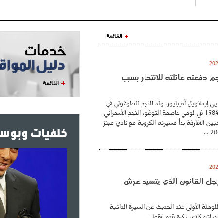
القائمة
نجم دفعته عائلته للانتحار بسبب
القائمة
ي إيمانويل أديبايور، ولد النجم الطوغولي في
26 فيفري عام 1984 في لومي عاصمة التوغو، النجم الأسمراني
بين الأفارقة بدأ مسيرته الكروية مع نادي ميتز
خلفيات وبوست
. رجل القانون الذي يتسيد عرش
للوهلة الأولى عند الحديث عن السيرة الذاتية
حياته كلاعب كرة قدم فقط...