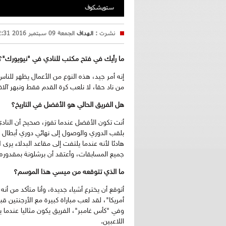
ستويشكوف
نشرت :
الهداف
الجمعة 09 سبتمبر 2016 22:31
ما رأيك في فتح مكتب للنادي في "نيويورك"؟
إنه أمر جيد، هذه النوع من الأعمال يظهر للناس 
من ناد حقا، لا نلعب كرة القدم فقط ونبهر آل
هل الفريق الحالي هو الأفضل في التاريخ؟
أنت تكون الأفضل عندما تفوز، صحيح أن النادي
بلقب الدوري والوصول إلى نهائي دوري أبطال أ
هادئا لأنه عندما يلتفت إلى مقاعد البدلاء ي
جميع المسابقات، وأعتقد أن برشلونة بمقدوره 
ما الذي تتوقعه من ميسي هذا الموسم؟
أتوقع أن يخترع أشياء جديدة، وأنا متأكد من أن
أمريكا"، لقد لعب مباراة كبيرة مع الأرجنتين ق
وفي "كأس غامبر"، الفريق يكون مثاليا عندم
اللاعبين.