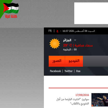
-
ع
|
FR
السبت 08 أغسطس 2026 16:57
الجزائر
سماء صافية
° C |
29
50
الرطوبة :
الفيديو
الصور
|
|
Facebook
Twitter
Rss
17/09/2016
سواريز: "اخترت البارصا من أجل
التتويج بالألقاب"