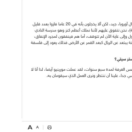
يقولون إنهم فازوا بأربع بطولات في دوري أبطال أوروبا، جيد، لكن ألا يخجلون بأنه في 20 عاما فازوا بعدد قليل
ي (فازوا 6 مقابل 10 لـ برشلونة)، نحن نتفوق عليهم لأننا نملك أعظم كنز وهو مدرسة النادي
ول وإلى غاية الآن لم تتوقف، أما هم فينفقون لمجرد الإنفاق،
ونة يبتعد عن الريال كبعد القمر عن الأرض فذلك يعود إلى فلسفة
شستر سيتي؟
 الغرفة لمدة سبع سنوات، لقد عملت مورينيو أيضا، لذا أنا لا
ي جدا، علينا أن ننتظر ونرى العمل الذي سيقومان به.