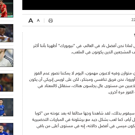
لماذا نحن أفضل ناد في العالم، في "نيويورك" أظهرنا بأننا أكثر
اف المشجعين الذين يكونون في الملعب.
 متوازن وفيه لاعبون مهمون، اليوم لا يمكننا تصور عدم الفوز
وروبا، نحن فريق تنافسي ومبتكر، لكن على لويس إنريكي أن يكون
رى لاعبين من مستوى عال يجلسون هناك، سنقاتل كالمعتاد في
الفوز مرة أخرى.
ه سيقوم بذلك، لقد شاهدنا وجها مخالفا له بعد عودته من "كوبا
بل أيام، كما لعب بشكل جيد مع برشلونة في المباريات التحضيرية
ا يكون ميسي في أفضل حالاته، إنه في مستوى أعلى من باقي