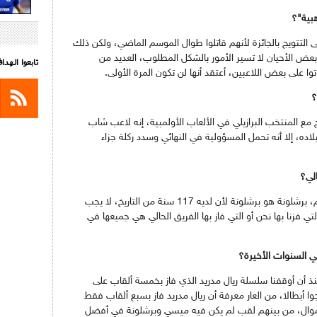
هبية"؟
ى التتويج بالجائزة لأنهم قاتلوا طوال الموسم الماضي، ولكن ذلك
عض الأحيان لا تسير الأمور بالشكل المطلوب، العديد من
تابعوا الهد
ا على بعض اللاعبين، أعتقد أنها لن تكون المرة الأولى.
؟
مع المنتخب البرازيلي في الألعاب الأولمبية، إنه لاعب شاب
اده، إلا أنه تحمل المسؤولية في النهائي وسدد ركلة جزاء
لي؟
أنا لا أقارن أبدا، أرى في ذلك تقليلا من الاحترام، برشلونة هو برشلونة لأن لديه 117 سنة من التاريخ، لا يجب
ي فزنا بها نحن أو التي فاز بها الفريق الحالي هي جميعها في
ي السنوات الأخيرة؟
1990 وإلى غاية الآن، منذ أن أوقفنا سلسلة ريال مدريد الذي فاز بخمسة ألقاب على
ا أبطالا، من العار معرفة أن ريال مدريد فاز بسبع ألقاب فقط
ر من الأموال، من بينهم لقب لم يكن فيه ميسي وبرشلونة في أفضل