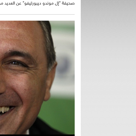
صحيفة "إل موندو ديبورتيفو" عن العديد من ال