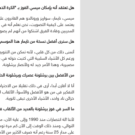
هل تعتقد أنه بإمكان ميسي الفوز بـ "الكرة الذ
ميسي، نايمار، سواريز ورونالدو هم القادرون عل
يعتمد على كيفية التصويت، نحن نعلم أنه في ب
المدربين وقادة الفرق اشتكوا من أنهم لم يصوتو
هل سنرى أفضل نسخة من نايمار هذا الموسم
أتمنى ذلك من كل قلبي، لأنه تمكن من التتويج 
ورغم كل الأشياء السلبية التي كتبت حوله في بل
مصيرية، وهذا الأمر جيد له ولأنصار برشلونة.
من الأفضل بين برشلونة عصرك وبرشلونة الحا
التفكير في من هو الأفضل والأسوأ، الألقاب الت
خزائن ناد واحد، الأشياء الأخرى تبقى ثانوية.
ما السر في فوز برشلونة بالعديد من الألقاب ف
لأننا آلة انتصارات منذ 
التوالي، ومنذ ذلك الوقت إلى الآن كم مرة توجو
على مدار 25 سنة رغم أنه صرف الكثي