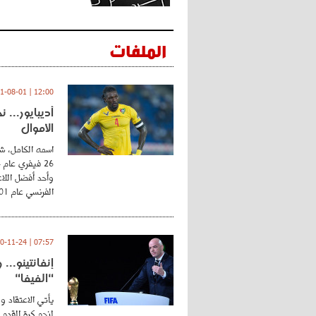
الملفات
12:00 | 2021-08-01
أديبايور... 
الأموال
اسمه الكامل، شي
وأحد أفضل اللاع
الفرنسي عام 2001 ...
07:57 | 2020-11-24
إنفانتينو..
"الفيفا"
يأتي الاعتقاد و
لنجم كرة القدم 