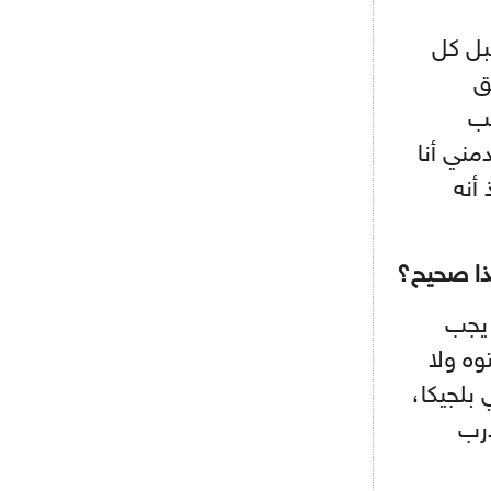
- 2021/08/15
12:47
قبل كل
دزيكو يُصر على راتب شهر جويلية
ويعرقل انتقاله إلى الإنتير
ق
خب
- 2021/08/15
12:43
لوبيز(رئيس بوردو): "صفقة عدلي مع
مني أنا
ميلان في الطريق الصحيح"
أنه
- 2021/08/09
12:54
كاسانو:"لوكاكو في تشيلسي؟ سيذهب
من أجل المال"
هذا صحيح؟
- 2021/08/09
12:48
 يجب
رئيس الإنتير يمنح موافقته لبيع
لوتارو
وه ولا
 بلجيكا،
- 2021/08/04
15:10
اجتماع حاسم لإدارة ميلان مع نظيرتها
درب
من الريال للفصل في صفقة إيسكو
- 2021/08/04
14:50