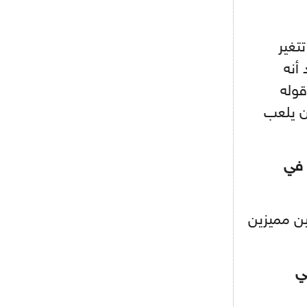
البياسجي عرض على مبابي راتبا خياليا
تغير
- 2021/07/27
14:42
أنه
أوهارا: "محرز، فودن ودي بروين..
ثلاثي من نار"
قوله
ن يلعب
- 2021/07/25
18:30
لوكاتيلي يؤكد نيته في الانتقال إلى
جوفنتوس عبر تويتر!
 في
- 2021/07/25
18:10
أنشيلوتي يصر على جلب كيليني
وقدوم الإيطالي يقترب
ين مميزين
ي