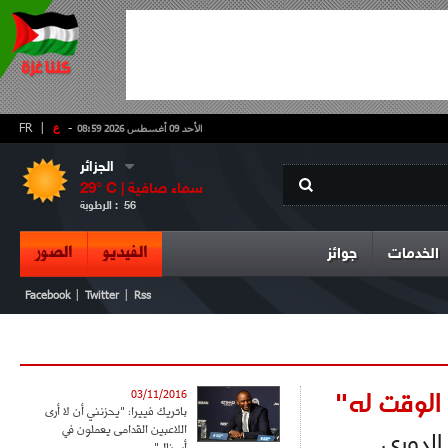
-
ع
|
FR
الأحد 09 أغسطس 2026 08:59
الجزائر
سماء صافية
° C |
29
56
الرطوبة :
الفيديو
الصور
الخدمات
جوائز
|
|
Facebook
Twitter
Rss
الوقت له"
03/11/2016
باتريك فييرا: "يحزنني أن لا أرى
اللاعبين القدامى يعملون في
 الدوري
أرسنال"