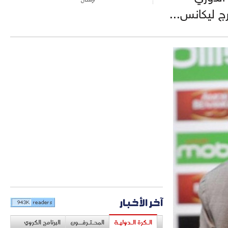
ج ليكانس...
آخر الأخبار
الـكرة الـدوليـة
المحـتـرفــون
البرنامج الكروي