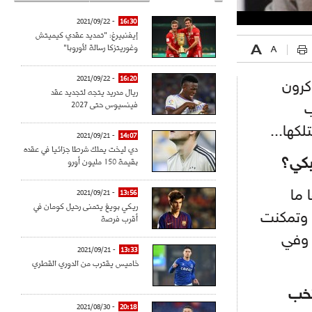
- 2021/09/22
16:30
إيفنبيرغ: "تمديد عقدي كيميتش
وغوريتزكا رسالة لأوروبا"
- 2021/09/22
16:20
كرون
ريال مدريد يتجه لتجديد عقد
فينسيوس حتى 2027
ب
لكها...
- 2021/09/21
14:07
دي ليخت يملك شرطا جزائيا في عقده
بقيمة 150 مليون أورو
يكي؟
 ما
- 2021/09/21
13:56
ريكي بويغ يتمنى رحيل كومان في
 وتمكنت
أقرب فرصة
 وفي
- 2021/09/21
13:33
خاميس يقترب من الدوري القطري
تخب
- 2021/08/30
20:18