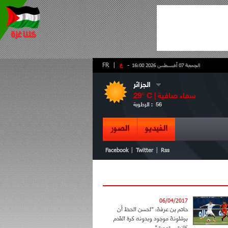
-
ع
|
FR
الجمعة 07 أغسطس 2026 16:00
الجزائر
سماء صافية
° C |
29
56
الرطوبة :
الفيديو
الصور
|
|
Facebook
Twitter
Rss
06/04/2017
حاتم بن عرفة: "لحسن الحظ أن
برشلونة موجود وبدونه كرة القدم
كانت ستموت"