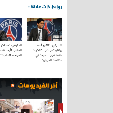
روابط ذات علاقة :
الخليفي: "الفوز أمام
الخليفي: "سنفكر 
برشلونة يمنح التشكيلة
الذهاب لأبعد نقط
دافعا قويا للعودة في
المواسم المقبلة"
منافسة الدوري"
آخر الفيديوهات