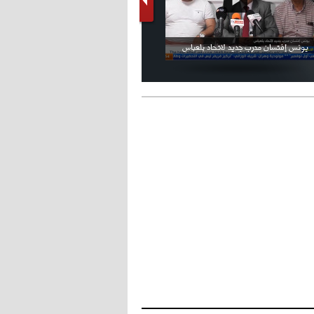
فيديو الإعلان الرسمي عن شعار بطولة كأس
ملال يمثل أمام لجنة الانضباط ويؤكد
العالم FIFA قطر 2022
ثقته في إلغاء العقوبات