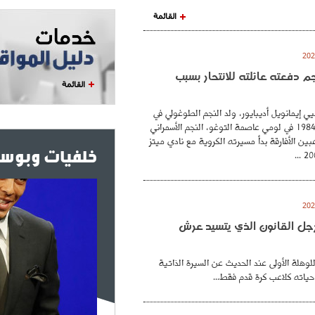
القائمة
نجم دفعته عائلته للانتحار بسبب
القائمة
ي إيمانويل أديبايور، ولد النجم الطوغولي في
26 فيفري عام 1984 في لومي عاصمة التوغو، النجم الأسمراني
بين الأفارقة بدأ مسيرته الكروية مع نادي ميتز
خلفيات وبوست
. رجل القانون الذي يتسيد عرش
للوهلة الأولى عند الحديث عن السيرة الذاتية
حياته كلاعب كرة قدم فقط...