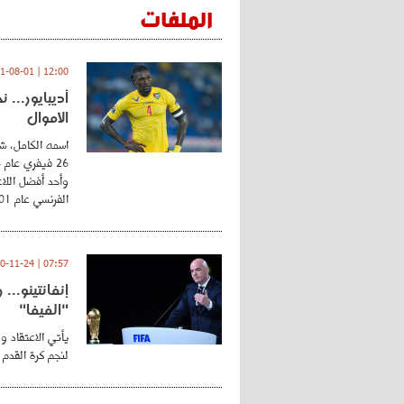
الملفات
12:00 | 2021-08-01
أديبايور... 
الأموال
اسمه الكامل، شي
وأحد أفضل اللاع
الفرنسي عام 2001 ...
07:57 | 2020-11-24
إنفانتينو..
"الفيفا"
يأتي الاعتقاد و
لنجم كرة القدم 