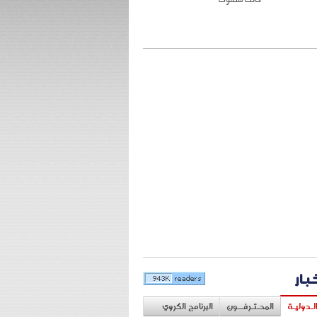
خبار
لـدوليـة
المحـتـرفــون
البرنامج الكروي