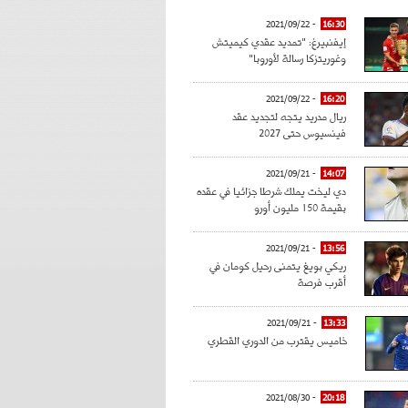
- 2021/09/22
16:30
إيفنبيرغ: "تمديد عقدي كيميتش
وغوريتزكا رسالة لأوروبا"
- 2021/09/22
16:20
ريال مدريد يتجه لتجديد عقد
فينسيوس حتى 2027
- 2021/09/21
14:07
دي ليخت يملك شرطا جزائيا في عقده
بقيمة 150 مليون أورو
- 2021/09/21
13:56
ريكي بويغ يتمنى رحيل كومان في
أقرب فرصة
- 2021/09/21
13:33
خاميس يقترب من الدوري القطري
- 2021/08/30
20:18