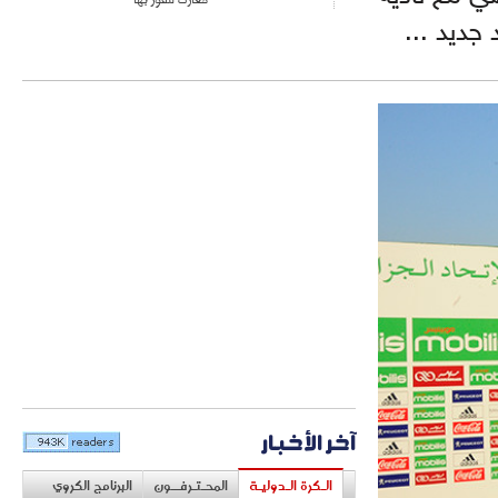
آخر الأخبار
الـكرة الـدوليـة
المحـتـرفــون
البرنامج الكروي