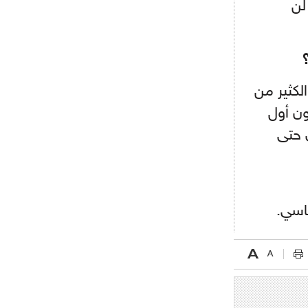
لن
- 2021/08/15
12:47
دزيكو يُصر على راتب شهر جويلية
ويعرقل انتقاله إلى الإنتير
- 2021/08/15
12:43
لكثير من
لوبيز(رئيس بوردو): "صفقة عدلي مع
ميلان في الطريق الصحيح"
ون أول
 حتى
- 2021/08/09
12:54
كاسانو:"لوكاكو في تشيلسي؟ سيذهب
من أجل المال"
- 2021/08/09
12:48
رئيس الإنتير يمنح موافقته لبيع
.
لوتارو
- 2021/08/04
15:10
اجتماع حاسم لإدارة ميلان مع نظيرتها
من الريال للفصل في صفقة إيسكو
- 2021/08/04
14:50