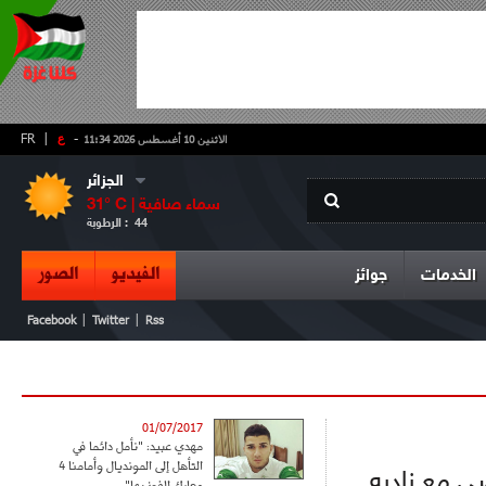
-
ع
|
FR
الاثنين 10 أغسطس 2026 11:34
الجزائر
سماء صافية
° C |
31
44
الرطوبة :
الفيديو
الصور
الخدمات
جوائز
|
|
Facebook
Twitter
Rss
01/07/2017
مهدي عبيد: "نأمل دائما في
التأهل إلى المونديال وأمامنا 4
ي مع ناديه
معارك للفوز بها"