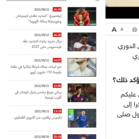
- 2021/09/22
16:30
إيفنبيرغ: "تمديد عقدي كيميتش
وغوريتزكا رسالة لأوروبا"
- 2021/09/22
16:20
ريال مدريد يتجه لتجديد عقد
 الدوري
فينسيوس حتى 2027
ري
- 2021/09/21
14:07
دي ليخت يملك شرطا جزائيا في عقده
بقيمة 150 مليون أورو
ؤكد ذلك؟
- 2021/09/21
13:56
ريكي بويغ يتمنى رحيل كومان في
 عليكم
أقرب فرصة
ا إلى
- 2021/09/21
13:33
رسول صلى
خاميس يقترب من الدوري القطري
- 2021/08/30
20:18