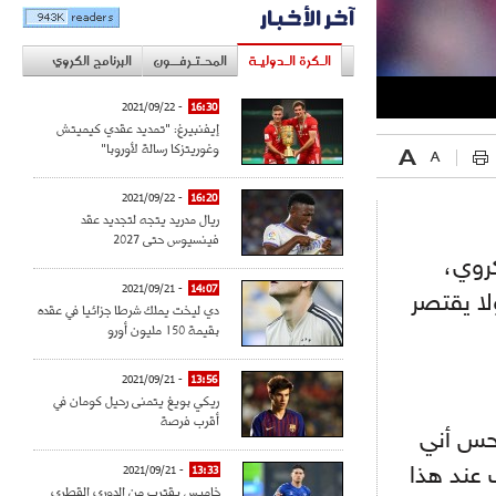
آخر الأخبار
الـكرة الـدوليـة
المحـتـرفــون
البرنامج الكروي
- 2021/09/22
16:30
إيفنبيرغ: "تمديد عقدي كيميتش
وغوريتزكا رسالة لأوروبا"
- 2021/09/22
16:20
ريال مدريد يتجه لتجديد عقد
فينسيوس حتى 2027
روي،
- 2021/09/21
14:07
لا يقتصر
دي ليخت يملك شرطا جزائيا في عقده
بقيمة 150 مليون أورو
- 2021/09/21
13:56
ريكي بويغ يتمنى رحيل كومان في
أقرب فرصة
أحس أني
 عند هذا
13:33
- 2021/09/21
خاميس يقترب من الدوري القطري