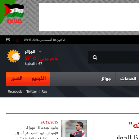
-
ع
|
FR
الاثنين 10 أغسطس 2026 07:45
الجزائر
غائم جزئي
° C |
27
67
الرطوبة :
الفيديو
الصور
الخدمات
جوائز
|
|
Facebook
Twitter
Rss
ته"
24/12/2015
جابو: "جددت 18 شهرا لـ
الإفريقي، لهذا السبب لم أعد إلى
 الحوار
تونس وكفوا عن الإشاعات"