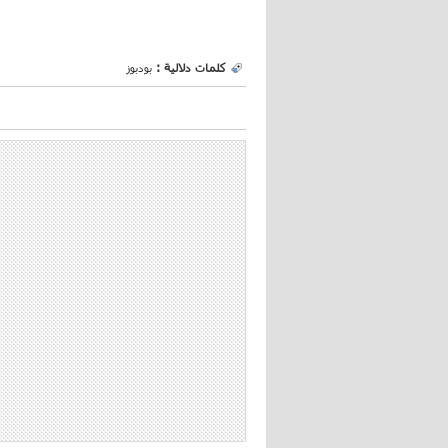
كلمات دلالية :
بودبوز