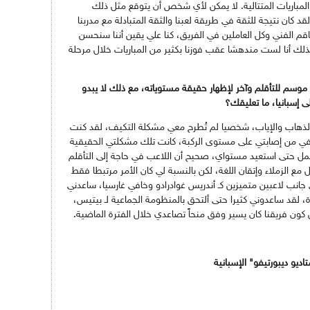
ن المباريات المتتالية. لا يمكن لأي شخص أن يتوقع مثل ذلك
قد كان نتيجة للثقة في طريقة لعبنا والثقة المتبادلة مع مدربنا
طاقم الفني وكل العاملين في الفريق، كنا علي يقين أننا سنحسن
لذلك أنا لست مندهشا عقب فوزنا بكثير من المباريات خلال مرحلة
ى موسم للتأقلم وآخر لإظهار حقيقة مستوياته، مع ذلك لا يبدو
ى إسبانيا، ما تعليقك؟
الذهاب والإياب، شخصيا لم تُطرح معي مشكلة التكيف، لقد كنت
ي من إصابتي على مستوى الركبة، كانت تلك مشكلتي الحقيقية
لعمل حتى استعيد مستواي، صحيح أن اللاعب في حاجة إلى التأقلم
 مع الزملاء وإتقان اللغة، لكن بالنسبة لي كان الأمر مرتبطا فقط
انب لاعبين متميزين كـ أندريس غوادرادو وخافي غارسيا، ساعدني
رة، لقد ساعدوني كثيرا حتى ألتحق بالمنظومة الجماعية لـ بيتيس،
ون فريقنا كان يسير وفق منحاً تصاعدي خلال الفترة الماضية.
يو ديبورتيفو" الإسبانية