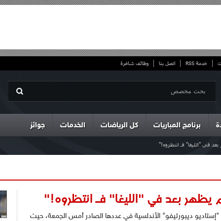
ت
خدمة RSS
اتصل بنا
وظائف شاغرة
ة
برنامج المباريات
كل الرياضات
الخدمات
جوائز
عد في "الليغا" فـ انتظروه!"
 يظهر بعد في "الليغا" فـ انتظروه!"
تاديو ديبورتيفو" الأندلسية في عددها الصادر أمس الجمعة، حيث