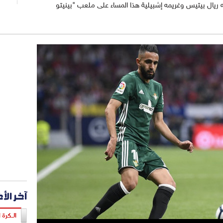
ه ريال بيتيس وغريمه إشبيلية هذا المساء على ملعب "بينيتو
آخر الأ
الـكرة ا