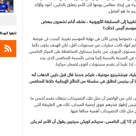
في إيجاد معالمي يومها لأن الأمر يتعلق بالداربي. أعود وأؤكد
يم ما هو أفضل.
تقريبا إلى المسابقة الأوروبية ، نعتقد أنكم تشعرون ببعض
 الموسم أليس كذلك؟
تابعوا الهد
ز، خصوصا ونحن الآن في نهاية الموسم تقريبا. أتيحت لي فرصة
غم أنهاء كانت مباريات من مستويات أقل، لكن الهدف يكون دائما
 مستوى الدوري. من جانبنا سنحاول المحافظة على المركز الخامس
 في المدينة بالنسبة إلينا وحتى بالنسبة للمنافس الذي يجد
 لذا علينا أن نقدم مستويات أقوى لضمان مركزنا.
ة، فينتشينزو مونتيلا، عليكم عندما قال قبل داربي الذهاب أنه
ا أن بيتيس انطلق في سلسلة من النتائج الإيجابية خلافا للمنافس
ر، لكن من الواضح أن مثل تلك التصريحات تجعلك تقدم أحسن ما
بيتيس إظهار فخرهم فوق أرضية الميدان، تلك هي الطريقة التي
 مثل تلك التصريحات أهمية مبالغا فيها.
بيتيس قدم مرحلة إياب مذهلة، صعد من المركز 12 إلى الخامس، مدربكم كويكي سيتيين يقول أن الأمر لم يكن