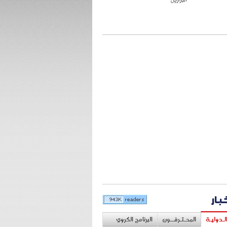
خبار
لـدوليـة
المحـتـرفــون
البرنامج الكروي