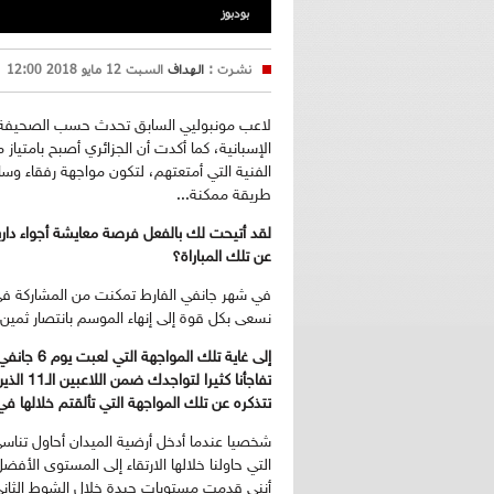
بودبوز
نشرت :
الهداف
السبت 12 مايو 2018 12:00
لاعب مونبوليي السابق تحدث حسب الصحيفة مست
الإسبانية، كما أكدت أن الجزائري أصبح بامتيا
الفنية التي أمتعتهم، لتكون مواجهة رفقاء وسا
طريقة ممكنة...
لقد أتيحت لك بالفعل فرصة معايشة أجواء دارب
عن تلك المباراة؟
في شهر جانفي الفارط تمكنت من المشاركة في مو
نسعى بكل قوة إلى إنهاء الموسم بانتصار ثمين 
إلى غاية ت
تفاجأنا 
تتذكره عن تلك المواجهة التي تألقتم خلالها في
شخصيا عندما أدخل أرضية الميدان أحاول تناسي
التي حاولنا خلالها الارتقاء إلى المستوى الأف
أنني قدمت مستويات جيدة خلال الشوط الثاني