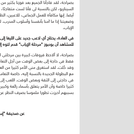
بصراحة، لقد فاجأنا الجميع بعد فوزنا بكثير م
السيناريو، لكن بالنسبة لي فأنا لست متفاجئا، ل
أيضا. إنها مكافأة للعمل الجماعي، للاعبين، ال
وضعيتنا إذا ما آمنا بأنفسنا وأسلوب المدرب. 
الإياب.
في العادة، يحتاج أي لاعب جديد على الليغا إل
للمشاهد أن بودبوز "مرحلة الإياب" قدم لتوه إل
بصراحة، لا ألاحظ فروقات كبيرة بين مرحلتي 
فقط في حاجة إلى بعض الوقت من أجل التعاف
وقد حُلت. لقد استغرق مني الأمر كثيرا من ا
مع البطولة الجديدة بالنسبة إليه، خاصة التعامل
في حاجتي إلى الثقة وبعض الوقت. اللعب إلى ج
كثيرا خاصة وأن الأمر يتعلق بأسماء رائعة وكبي
بسببهم أحرزت تطورا ملموسا بصرف النظر عن ك
عن صحيفة "إستاد