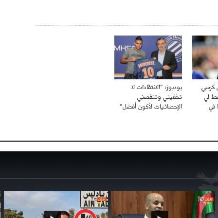
 كرسي
بودبوز: "الانتقادات لا
عط لي
تخفيني وتنقصني
 في
الإحصائيات لأكون أفضل"