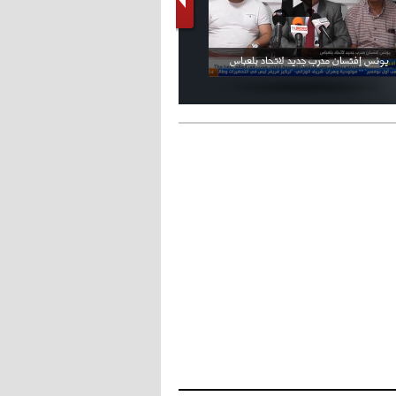
فيديو الإعلان الرسمي عن شعار بطولة كأس
ملال يمثل أمام لجنة الانضباط ويؤكد
العالم FIFA قطر 2022
ثقته في إلغاء العقوبات