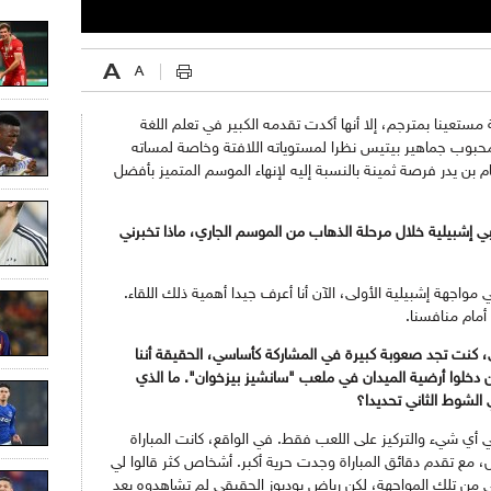
عينا بمترجم، إلا أنها أكدت تقدمه الكبير في تعلم اللغة
ز محبوب جماهير بيتيس نظرا لمستوياته اللافتة وخاصة لمساته
م بن يدر فرصة ثمينة بالنسبة إليه لإنهاء الموسم المتميز بأفضل
ي إشبيلية خلال مرحلة الذهاب من الموسم الجاري، ماذا تخبرني
اجهة إشبيلية الأولى، الآن أنا أعرف جيدا أهمية ذلك اللقاء.
أمام منافسنا.
لك المواجهة التي لعبت يوم 6 جانفي، كنت تجد صعوبة كبيرة في المشاركة كأساسي، الحقيقة أننا
كثيرا لتواجدك ضمن اللاعبين الـ11 الذين دخلوا أرضية الميدان في ملعب "سانشيز بيزخوان". ما الذي
 الشوط الثاني تحديدا؟
 أي شيء والتركيز على اللعب فقط. في الواقع، كانت المباراة
ضل، مع تقدم دقائق المباراة وجدت حرية أكبر. أشخاص كثر قالوا لي
 من تلك المواجهة، لكن رياض بودبوز الحقيقي لم تشاهدوه بعد