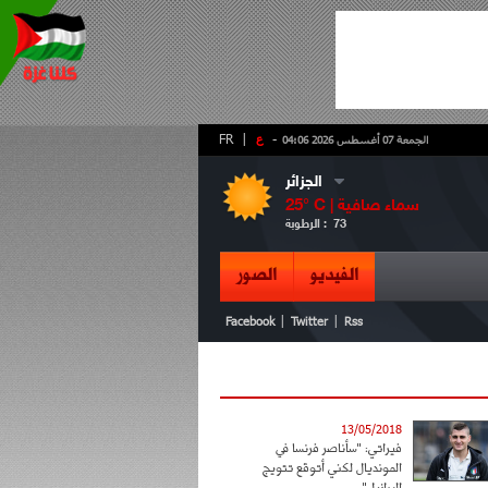
-
ع
|
FR
الجمعة 07 أغسطس 2026 04:06
الجزائر
سماء صافية
° C |
25
73
الرطوبة :
الفيديو
الصور
|
|
Facebook
Twitter
Rss
13/05/2018
فيراتي: "سأناصر فرنسا في
المونديال لكني أتوقع تتويج
البرازيل"