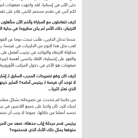
حتى الآن في إسبانيا. لقد واجهت صعوبات كبيرة 
لكم أنني في تقدم مستمر لكنني قادر على تقد
كيف تتعاملون مع المباراة وأنتم الآن متأهلون 
الارتياح، ذلك الأمر لم يكن مطروحا في بداية
عندما تدخل الداربي، فأنت تبحث دوما عن الفو
لعب مثل هذا النوع من الداربيات في فرنسا، ر
محاولة الارتقاء والتواجد في ترتيب أفضل على
والفوز على إشبيلية، اللقاء يكتسي أهمية كبيرة
صعوبات هو الآخر في دخول المراتب الأوروبية،
كيف كان وقع تصريحات المدرب السابق لـ إشليلي
لا توجد أي فرصة لـ بيتيس أمامه؟ المثير حينه
الذي تعثر كثيرا...
من جانبنا لم نتحدث عن تصريحاته بشكل مباش
لديك للرد. كان واجبا على جميع اللاعبين في 
نجسد أعملنا من خلالها، عموما لا يجب أن نمنح
متوقعا بمثل ذلك الأداء الذي قدمتموه؟