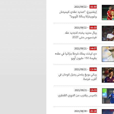
- 2021/09/22
16:30
إيفنبيرغ: "تمديد عقدي كيميتش
وغوريتزكا رسالة لأوروبا"
- 2021/09/22
16:20
ريال مدريد يتجه لتجديد عقد
فينسيوس حتى 2027
- 2021/09/21
14:07
دي ليخت يملك شرطا جزائيا في عقده
بقيمة 150 مليون أورو
- 2021/09/21
13:56
ريكي بويغ يتمنى رحيل كومان في
أقرب فرصة
- 2021/09/21
13:33
خاميس يقترب من الدوري القطري
- 2021/08/30
20:18