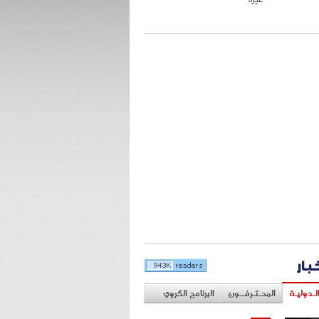
خبار
لـدوليـة
المحـتـرفــون
البرنامج الكروي