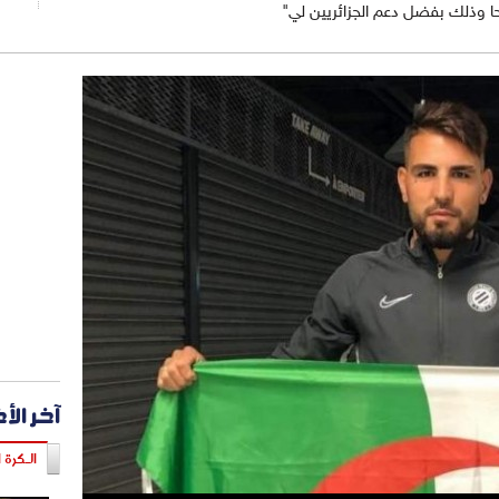
ا وذلك بفضل دعم الجزائريين لي"
آخر الأ
الـكرة ا