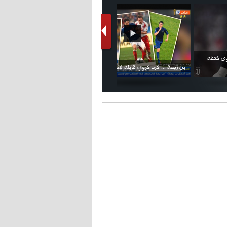
فيديو الإعلان الرسمي عن شعار بطولة كأس
ملال يمثل أمام لجنة الانضباط ويؤكد
العالم FIFA قطر 2022
ثقته في إلغاء العقوبات