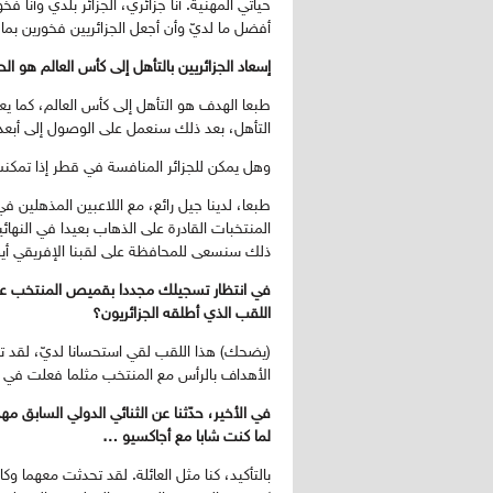
حياتي المهنية. أنا جزائري، الجزائر بلدي وأنا ف
أفضل ما لديّ وأن أجعل الجزائريين فخورين بم
إسعاد الجزائريين بالتأهل إلى كأس العالم هو ا
طبعا الهدف هو التأهل إلى كأس العالم، كما يع
التأهل، بعد ذلك سنعمل على الوصول إلى أبعد
وهل يمكن للجزائر المنافسة في قطر إذا تمكن
طبعا، لدينا جيل رائع، مع اللاعبين المذهلين ف
المنتخبات القادرة على الذهاب بعيدا في النهائي
ذلك سنسعى للمحافظة على لقبنا الإفريقي أي
في انتظار تسجيلك مجددا بقميص المنتخب عبر 
اللقب الذي أطلقه الجزائريون؟
(يضحك) هذا اللقب لقي استحسانا لديّ، لقد تك
الأهداف بالرأس مع المنتخب مثلما فعلت في 
في الأخير، حدّثنا عن الثنائي الدولي السابق
لما كنت شابا مع أجاكسيو …
بالتأكيد، كنا مثل العائلة. لقد تحدثت معهما وكا