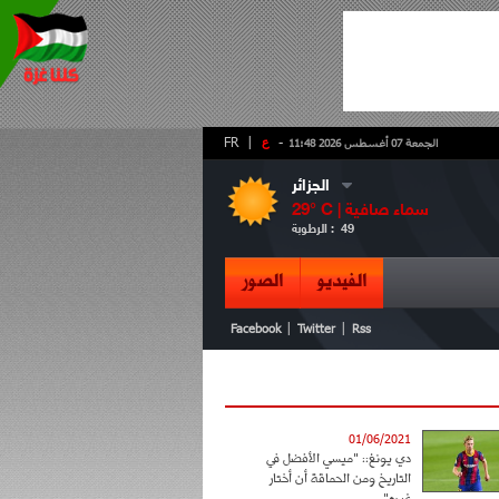
-
ع
|
FR
الجمعة 07 أغسطس 2026 11:48
الجزائر
سماء صافية
° C |
29
49
الرطوبة :
الفيديو
الصور
|
|
Facebook
Twitter
Rss
01/06/2021
دي يونغ:: "ميسي الأفضل في
التاريخ ومن الحماقة أن أختار
غيره"