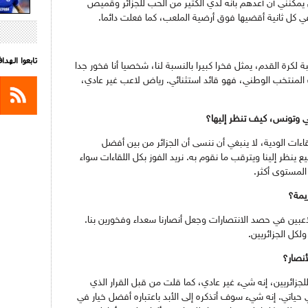
يمكنني أن أعدهم بأنه لدي الكثير من الحب للجزائر وقميص
كل ثانية أقضيها فوق أرضية الملعب، كما فعلت دائما.
تابعوا الهد
 لكرة القدم، يمثل فخرا كبيرا بالنسبة لنا، شخصيا أنا فخور جدا
لمنتخب الوطني، فهو قائد استثنائي. رياض لاعب غير عادي،
الي وتونس، كيف تنظر إليها؟
اءات الودية، لا ينبغي أن ننسى أن الجزائر من بين أفضل
 ينظر إلينا ويترقب ما نقوم به. نريد الفوز بكل اللقاءات سواء
المستوى أكثر.
يمة؟
لاعبين في حصد الانتصارات وجعل أنصارنا سعداء وفخورين بنا.
لكل الجزائريين.
أنصار؟
لجزائريين، إنه شيء غير عادي، كما قلت من قبل القرار الذي
ي حياتي. إنه شيء سوف أتذكره إلى الأبد باعتباره أفضل خيار في