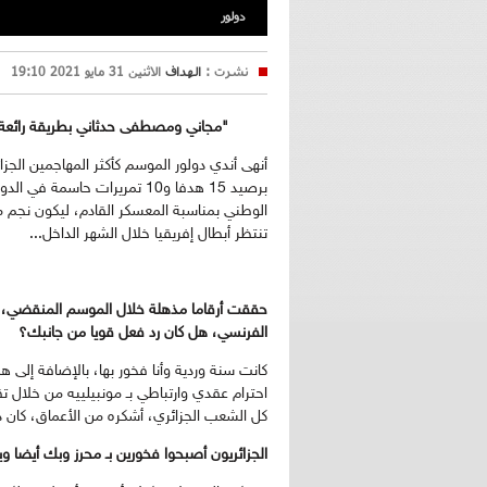
دولور
نشرت :
الهداف
الاثنين 31 مايو 2021 19:10
"مجاني ومصطفى حدثاني بطريقة رائعة ع
أنهى أندي دولور الموسم كأكثر المهاجمين الجز
برصيد 15 هدفا و10 تمريرات ح
الوطني بمناسبة المعسكر القادم، ليكون نجم مون
تنتظر أبطال إفريقيا خلال الشهر الداخل...
الفرنسي، هل كان رد فعل قويا من جانبك؟
احترام عقدي وارتباطي بـ مونبيلييه من خلال
كل الشعب الجزائري، أشكره من الأعماق، كان 
الجزائريون أصبحوا فخورين بـ محرز وبك أيضا 