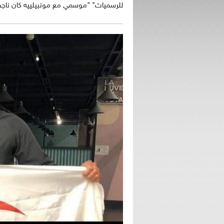
للرسميات" "موسمي مع مونبيلييه كان ناجح