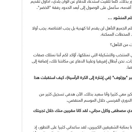
خور بذلك. كلما تلقيت استدعاء للدفاع عن ألوان بلدي، أحاول تقديم
ا أقدمه، سأعمل على الوصول إلى أبعد الحدود رفقة "الخضر".
لحلم المنشود …
لم الجميع التأهل لن يقدم لنا كهدية بل يجب اقتناصه. يجب أولا
 المحطات الممكنة.
ت من التأهل؟
ي المنتخب والتشكيلة التي نمتلكها، أؤكد لكم أننا نمتلك صفات
ات. نحن أبطال إفريقيا وعلينا الدفاع عن مكانتنا تلك، إضافة إلى
ضا.
"بوزلوف" (في إشارة إلى الكرة الرأسية)، كيف استقبلت هذا
رر معي كثيرا وأنا سعيد بذلك. الآن هدفي تسجيل كثير من
الدوري الفرنسي خلال الموسم المنقضي.
 مهدي مصطفى وكارل مجاني، لقد كانا مقربين منك خلال تجربتك
نا بمثابة الشقيقين الكبيرين، لقد ساعداني كثيرا على التطور، إذ