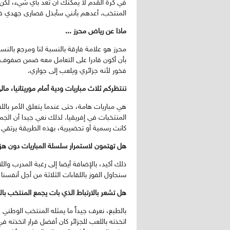
في كرة القدم لا يمكنك أن تعد بأي شيء، لكن 
المنتخب. أعدهم بأنني سأبذل قصارى جهدي في 
ماذا عن رياض محرز ...
محرز هو علامة فارقة بالنسبة لنا ومرجع بالنسبة
بأن أكون قادرا على التعامل معه ضمن صفوف ا
فخور لأنه جزائري ويلعب إلى جواري.
تنتظركم ثلاث مباريات ودية أمام موريتانيا، م
هي مباريات هامة، حتى عندما يتعلق الأمر باللق
المنتخبات في إفريقيا. لذلك نعي جيدا أن الجميع
كانت رسمية أو تحضيرية، بهذه الطريقة يرتقي 
هل تهتمون لاستمرار سلسلة المباريات دون هز
ذلك أكيد، بالإضافة أيضا إلى رغبة المدرب وال
سنحاول الفوز باللقاءات الثلاثة من أجل أنفسنا و
هل تشعر بالارتباط الذي بات يجمع المنتخب بال
بالطبع، نعرف جيداً ما يمثله المنتخب الوطني ل
اتخذته باللعب للجزائر كان أفضل قرار اتخذته ف