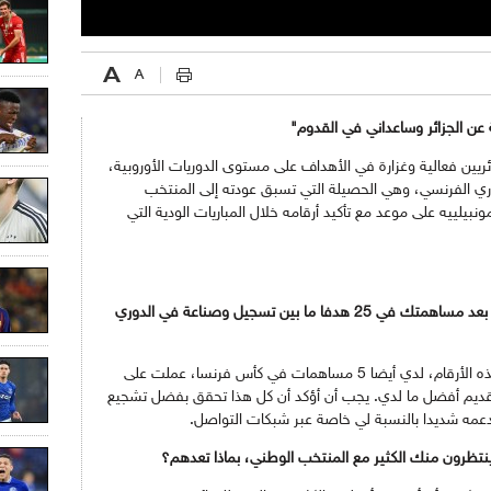
ن الجزائر وساعداني في القدوم"
ائريين فعالية وغزارة في الأهداف على مستوى الدوريات الأوروبية،
اسمة في الدوري الفرنسي، وهي الحصيلة التي تسبق عودته إلى المنتخب
بيلييه على موعد مع تأكيد أرقامه خلال المباريات الودية التي
حققت أرقاما مذهلة خلال الموسم المنقضي، بعد مساهمتك في 25 هدفا ما بين تسجيل وصناعة في الدوري
كانت سنة وردية وأنا فخور بها، بالإضافة إلى هذه الأرقام، لدي أيضا 5 مساهمات في كأس فرنسا، عملت على
 تقديم أفضل ما لدي. يجب أن أؤكد أن كل هذا تحقق بفضل تشجيع
دعمه شديدا بالنسبة لي خاصة عبر شبكات التواصل.
وينتظرون منك الكثير مع المنتخب الوطني، بماذا تعدهم؟