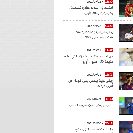
- 2021/09/22
16:30
إيفنبيرغ: "تمديد عقدي كيميتش
وغوريتزكا رسالة لأوروبا"
- 2021/09/22
16:20
ريال مدريد يتجه لتجديد عقد
فينسيوس حتى 2027
- 2021/09/21
14:07
دي ليخت يملك شرطا جزائيا في عقده
بقيمة 150 مليون أورو
- 2021/09/21
13:56
ريكي بويغ يتمنى رحيل كومان في
أقرب فرصة
- 2021/09/21
13:33
خاميس يقترب من الدوري القطري
- 2021/08/30
20:18
حاريث ينضم رسميا إلى صفوف