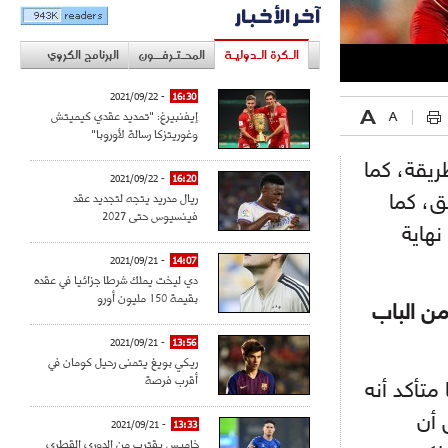
آخر الأخبار
الـكرة الـدوليـة
المحـتـرفــون
البرنامج الكروي
- 2021/09/22
16:30
إيفنبيرغ: "تمديد عقدي كيميتش
وغوريتزكا رسالة لأوروبا"
يقة، كما
- 2021/09/22
16:20
ريال مدريد يتجه لتجديد عقد
ق، كما
فينسيوس حتى 2027
نهاية
- 2021/09/21
14:07
دي ليخت يملك شرطا جزائيا في عقده
بقيمة 150 مليون أورو
من الباب
- 2021/09/21
13:56
ريكي بويغ يتمنى رحيل كومان في
أقرب فرصة
متأكد أنه
 أن
- 2021/09/21
13:33
خاميس يقترب من الدوري القطري