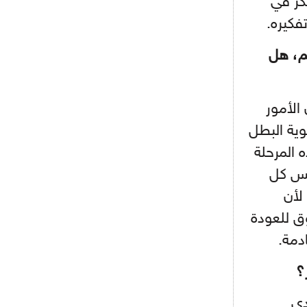
كر في
- 2021/08/15
12:56
فكيره.
ريال مدريد مستاء من ماريانو دياز
م، هل
- 2021/08/15
12:47
دزيكو يُصر على راتب شهر جويلية
ويعرقل انتقاله إلى الإنتير
الأمور
- 2021/08/15
12:43
ية البطل
لوبيز(رئيس بوردو): "صفقة عدلي مع
 المرحلة
ميلان في الطريق الصحيح"
يس كل
- 2021/08/09
12:54
لأن
كاسانو:"لوكاكو في تشيلسي؟ سيذهب
من أجل المال"
ق للعودة
دمة.
- 2021/08/09
12:48
رئيس الإنتير يمنح موافقته لبيع
لوتارو
؟
- 2021/08/04
15:10
دي