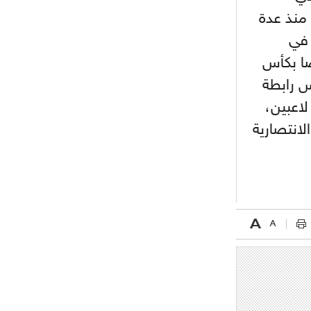
اجتماع حاسم لإدارة ميلان مع نظيرتها
من الريال للفصل في صفقة إيسكو
 منذ عدة
 في
- 2021/08/04
14:50
البياسجي عرض على مبابي راتبا خياليا
ضا بكأس
س رابطة
- 2021/07/27
14:42
لاعبين،
أوهارا: "محرز، فودن ودي بروين..
ثلاثي من نار"
لانتصارية
- 2021/07/25
18:30
لوكاتيلي يؤكد نيته في الانتقال إلى
جوفنتوس عبر تويتر!
- 2021/07/25
18:10
أنشيلوتي يصر على جلب كيليني
وقدوم الإيطالي يقترب