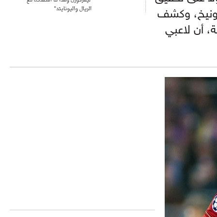
الريال واليونايتد"
ميونيخ، وكشف
، أن لاعبي