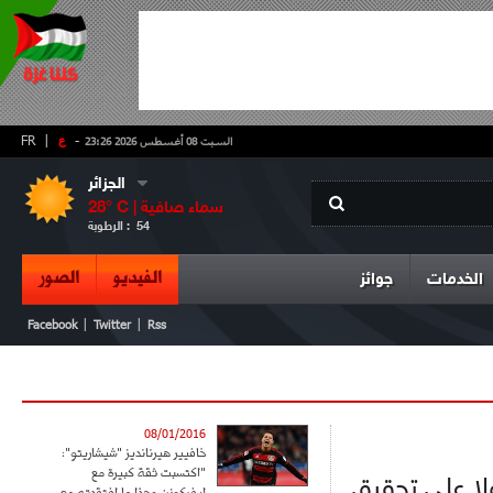
-
ع
|
FR
السبت 08 أغسطس 2026 23:26
الجزائر
سماء صافية
° C |
28
54
الرطوبة :
الفيديو
الصور
الخدمات
جوائز
|
|
Facebook
Twitter
Rss
08/01/2016
خافيير هيرنانديز "شيشاريتو":
"اكتسبت ثقة كبيرة مع
لا على تحقيق
ليفركوزن وهذا ما افتقدته مع