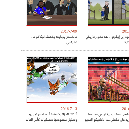
2017-7-09
201
ود إلى إيفرتون بعد مشوار تاريخي
مانشستر يونايتد يخطف لوكاكو من
ايتد
تشيلسي
2016-7-13
201
هم عودة مودريتش في مساعدة
أفناك الجزائر تسقط أمام نسور نيجيريا
ريد على تخطي سد الأتلتيكو المنيع
وتتذيل مجموعتها بتصفيات كأس العالم