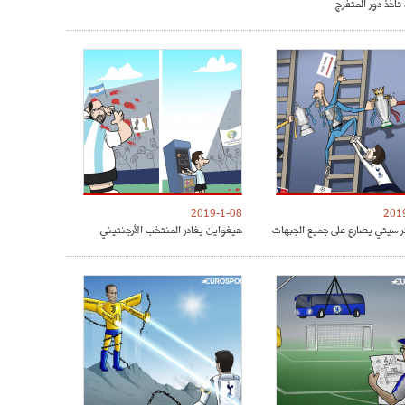
تأخذ دور المتفرج
2019-1-08
201
 سيتي يصارع على جميع الجبهات
هيغواين يغادر المنتخب الأرجنتيني