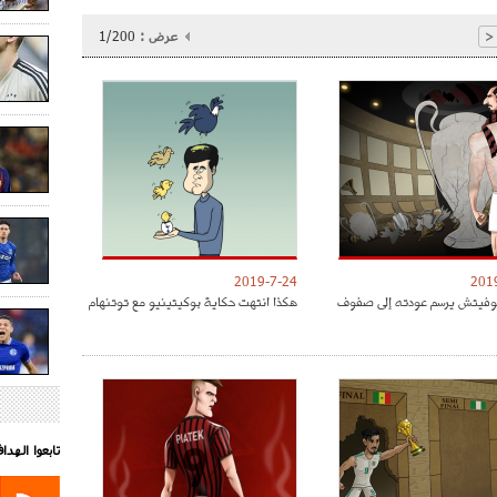
عرض :
1/200
<
2019-7-24
201
موفيتش يرسم عودته إلى صفوف
هكذا انتهت حكاية بوكيتينيو مع توتنهام
تابعوا الهد