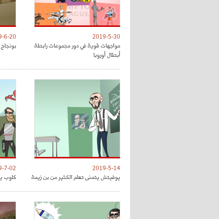
9-6-20
2019-5-30
مواجهات قوية في دور مجموعات رابطة
بونجاح 
أبطال أوروبا
9-7-02
2019-5-14
يوفيتش يتمنى تعلم الكثير من بن زيمة
كلوب يق