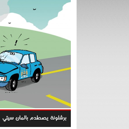
برشلونة يصطدم بالمان سيتي