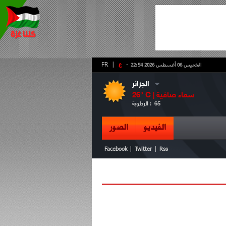
-
ع
|
FR
الخميس 06 أغسطس 2026 22:54
الجزائر
سماء صافية
° C |
26
65
الرطوبة :
الفيديو
الصور
|
|
Facebook
Twitter
Rss