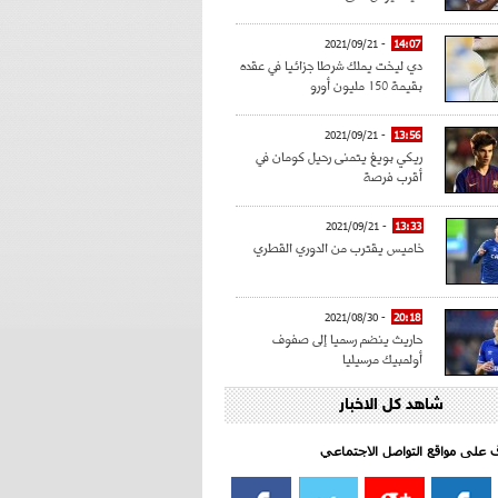
- 2021/09/21
14:07
دي ليخت يملك شرطا جزائيا في عقده
بقيمة 150 مليون أورو
- 2021/09/21
13:56
ريكي بويغ يتمنى رحيل كومان في
أقرب فرصة
- 2021/09/21
13:33
خاميس يقترب من الدوري القطري
- 2021/08/30
20:18
حاريث ينضم رسميا إلى صفوف
أولمبيك مرسيليا
شاهد كل الاخبار
- 2021/08/15
15:39
كراوتش:"سانشو صفقة الموسم في
كل الدوريات"
اف على مواقع التواصل الاجتماعي‎