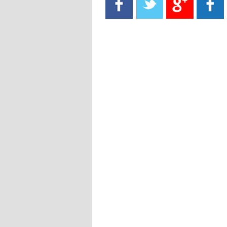
- 2021/08/15
13:40
يوفيتش يعرض خدماته على الإنتير
- 2021/08/15
13:16
أليغري: "الدفاع أبرز مشكلة تواجهنا
قبل انطلاق البطولة"
- 2021/08/15
13:15
مانشستر سيتي يُجهز عرضا جديدا من
أجل كاين
- 2021/08/15
12:56
ريال مدريد مستاء من ماريانو دياز
- 2021/08/15
12:47
دزيكو يُصر على راتب شهر جويلية
ويعرقل انتقاله إلى الإنتير
- 2021/08/15
12:43
لوبيز(رئيس بوردو): "صفقة عدلي مع