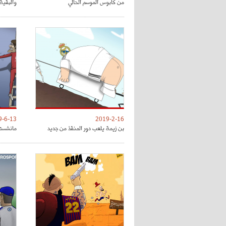
من كابوس الموسم الحالي
والبقية 
9-6-13
2019-2-16
بن زيمة يلعب دور المنقذ من جديد
مانشستر