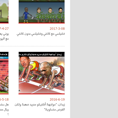
7-4-27
2017-3-08
تشيلسي مع كانتي وتشيلسي بدون كانتي
روني يع
مع اليون
6-5-18
2016-6-19
زيدان: "مواجهة أتلتيكو مدريد صعبة ولكن
هل ستسا
الفرص متساوية"
ريال مد
؟