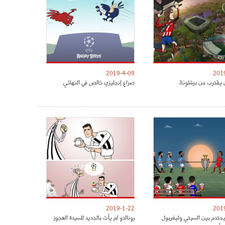
2019-4-09
201
 يقترب من برشلونة
صراع إنجليزي خالص في النهائي
2019-1-22
201
يحتدم بين السيتي وليفربول
رونالدو لم يأت بالجديد للسيدة العجوز