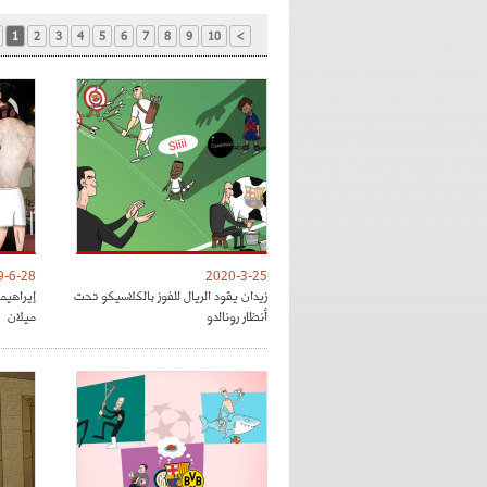
1
2
3
4
5
6
7
8
9
10
>
9-6-28
2020-3-25
زيدان يقود الريال للفوز بالكلاسيكو تحت
إيراهي
أنظار رونالدو
ميلان