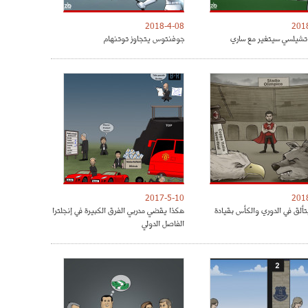
2018-4-08
201
شيلسي سيتغير مع ساري
جوفنتوس يتجاوز توتنهام
2017-5-10
201
تألق في الدوري والكأس بقيادة
هكذا يقضي مدربي الفرق الكبيرة في إنجلترا
الفاصل الدولي