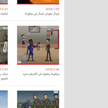
8-5-27
2018-7-05
فيدال يعوض فيدال في برشلونة
تكتيك ت
8-5-02
2018-2-06
برشلونة يتفوق على أتلتيكو مدريد
ميلان ي
غاتوزو