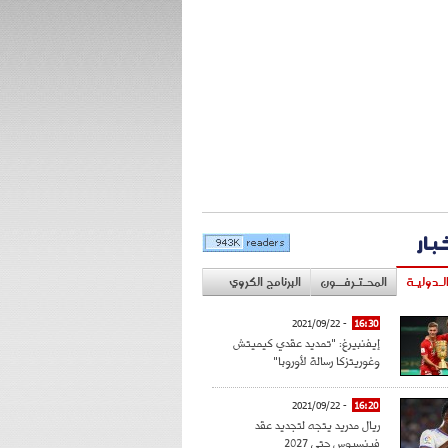
خبار
لـدوليـة
المحـتـرفــون
البرنامج الكروي
- 2021/09/22
16:30
إيفنبيرغ: "تمديد عقدي كيميتش
وغوريتزكا رسالة لأوروبا"
- 2021/09/22
16:20
ريال مدريد يتجه لتجديد عقد
فينسيوس حتى 2027