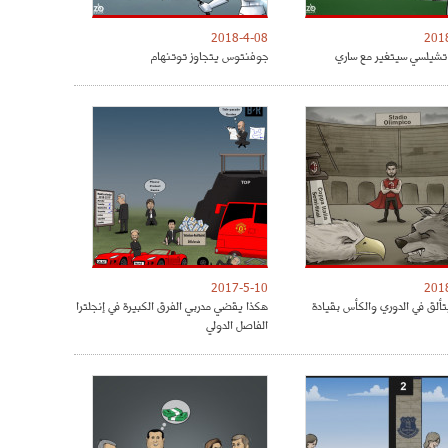
2018-4-08
201
شيلسي سيتغير مع ساري
جوفنتوس يتجاوز توتنهام
2017-5-10
201
تألق في الدوري والكأس بقيادة
هكذا يقضي مدربي الفرق الكبيرة في إنجلترا
الفاصل الدولي