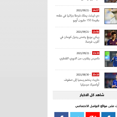
- 2021/09/21
14:07
دي ليخت يملك شرطا جزائيا في عقده
بقيمة 150 مليون أورو
- 2021/09/21
13:56
ريكي بويغ يتمنى رحيل كومان في
أقرب فرصة
- 2021/09/21
13:33
خاميس يقترب من الدوري القطري
- 2021/08/30
20:18
حاريث ينضم رسميا إلى صفوف
أولمبيك مرسيليا
شاهد كل الاخبار
- 2021/08/15
15:39
كراوتش:"سانشو صفقة الموسم في
كل الدوريات"
اف على مواقع التواصل الاجتماعي‎