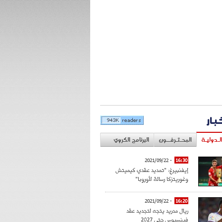
خبار
لـدوليـة
المحـتـرفــون
البرنامج الكروي
- 2021/09/22
16:30
إيفنبيرغ: "تمديد عقدي كيميتش
وغوريتزكا رسالة لأوروبا"
- 2021/09/22
16:20
ريال مدريد يتجه لتجديد عقد
فينسيوس حتى 2027