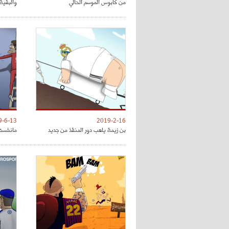
من كابوس الموسم الحالي
والبقية 
9-6-13
2019-2-16
بن زيمة يلعب دور المنقذ من جديد
مانشستر