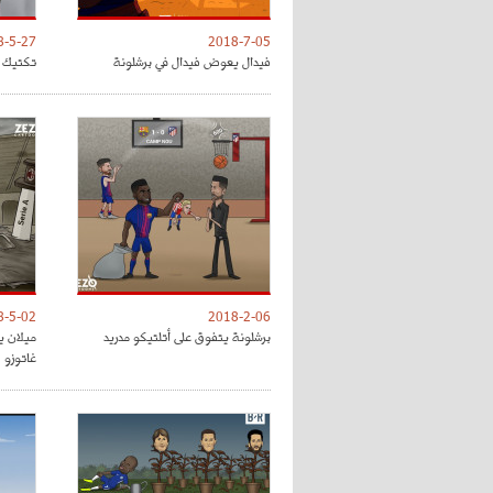
8-5-27
2018-7-05
فيدال يعوض فيدال في برشلونة
تكتيك ت
8-5-02
2018-2-06
برشلونة يتفوق على أتلتيكو مدريد
ميلان ي
غاتوزو