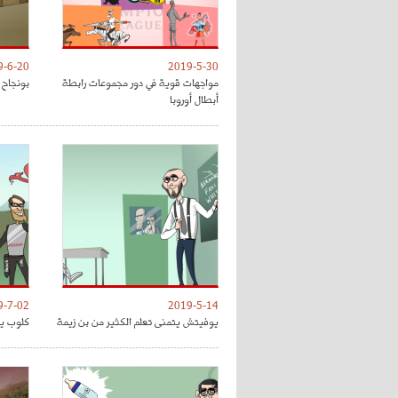
9-6-20
2019-5-30
مواجهات قوية في دور مجموعات رابطة
بونجاح 
أبطال أوروبا
9-7-02
2019-5-14
يوفيتش يتمنى تعلم الكثير من بن زيمة
كلوب يق