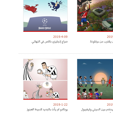
2019-4-09
201
 يقترب من برشلونة
صراع إنجليزي خالص في النهائي
2019-1-22
201
يحتدم بين السيتي وليفربول
رونالدو لم يأت بالجديد للسيدة العجوز