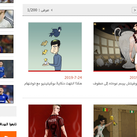
عرض :
1/200
<
2019-7-24
201
موفيتش يرسم عودته إلى صفوف
هكذا انتهت حكاية بوكيتينيو مع توتنهام
تابعوا الهد