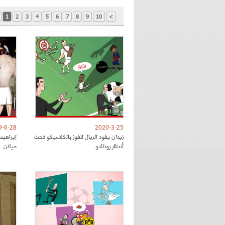
1
2
3
4
5
6
7
8
9
10
>
9-6-28
2020-3-25
زيدان يقود الريال للفوز بالكلاسيكو تحت
إيراهي
أنظار رونالدو
ميلان