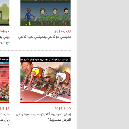
7-4-27
2017-3-08
تشيلسي مع كانتي وتشيلسي بدون كانتي
روني يع
مع اليون
6-5-18
2016-6-19
زيدان: "مواجهة أتلتيكو مدريد صعبة ولكن
هل ستسا
الفرص متساوية"
ريال مد
؟