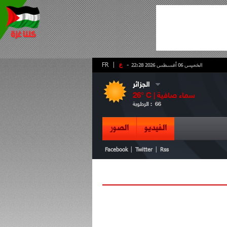
-
ع
|
FR
الخميس 06 أغسطس 2026 22:28
الجزائر
سماء صافية
° C |
26
66
الرطوبة :
الفيديو
الصور
|
|
Facebook
Twitter
Rss