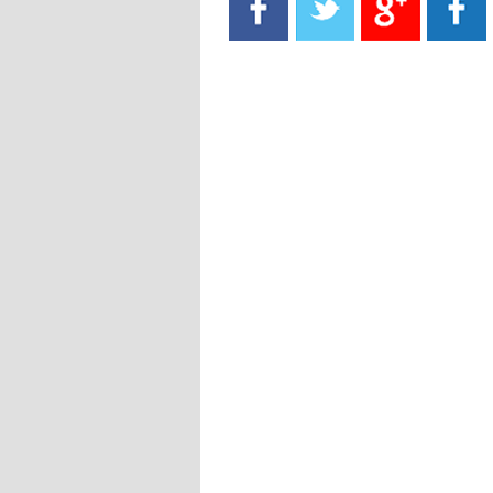
- 2021/08/15
13:40
يوفيتش يعرض خدماته على الإنتير
- 2021/08/15
13:16
أليغري: "الدفاع أبرز مشكلة تواجهنا
قبل انطلاق البطولة"
- 2021/08/15
13:15
مانشستر سيتي يُجهز عرضا جديدا من
أجل كاين
- 2021/08/15
12:56
ريال مدريد مستاء من ماريانو دياز
- 2021/08/15
12:47
دزيكو يُصر على راتب شهر جويلية
ويعرقل انتقاله إلى الإنتير
- 2021/08/15
12:43
لوبيز(رئيس بوردو): "صفقة عدلي مع