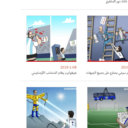
تأخذ دور المتفرج
2019-1-08
201
 سيتي يصارع على جميع الجبهات
هيغواين يغادر المنتخب الأرجنتيني