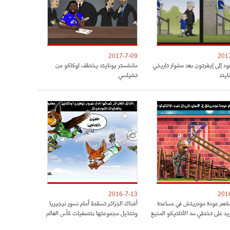
2017-7-09
201
ود إلى إيفرتون بعد مشوار تاريخي
مانشستر يونايتد يخطف لوكاكو من
ايتد
تشيلسي
2016-7-13
201
هم عودة مودريتش في مساعدة
أفناك الجزائر تسقط أمام نسور نيجيريا
ريد على تخطي سد الأتلتيكو المنيع
وتتذيل مجموعتها بتصفيات كأس العالم