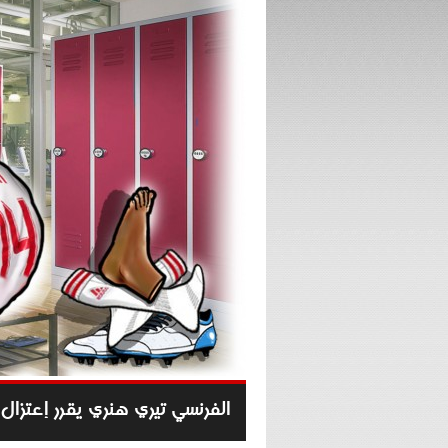
الفرنسي تيري هنري يقرر إعتزال