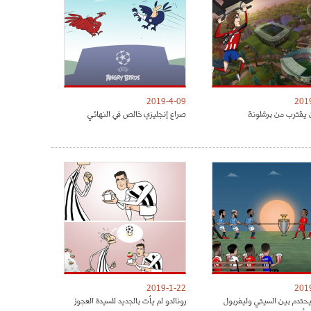
2019-4-09
201
 يقترب من برشلونة
صراع إنجليزي خالص في النهائي
2019-1-22
201
يحتدم بين السيتي وليفربول
رونالدو لم يأت بالجديد للسيدة العجوز