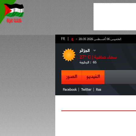
-
ع
|
FR
الخميس 06 أغسطس 2026 20:35
الجزائر
سماء صافية
° C |
27
65
الرطوبة :
الفيديو
الصور
|
|
Facebook
Twitter
Rss