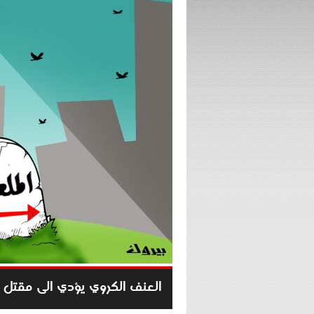
العنف الكروي يؤدي الى مقتل 22 مشجع لنادي الزمالك المصري