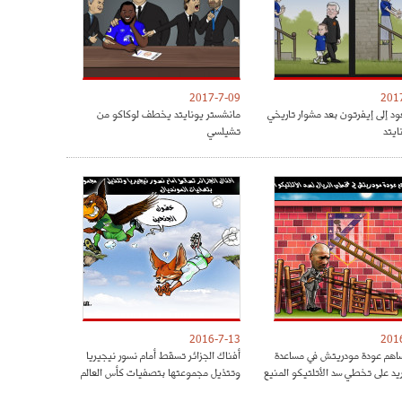
2017-7-09
201
ود إلى إيفرتون بعد مشوار تاريخي
مانشستر يونايتد يخطف لوكاكو من
ايتد
تشيلسي
2016-7-13
201
هم عودة مودريتش في مساعدة
أفناك الجزائر تسقط أمام نسور نيجيريا
ريد على تخطي سد الأتلتيكو المنيع
وتتذيل مجموعتها بتصفيات كأس العالم