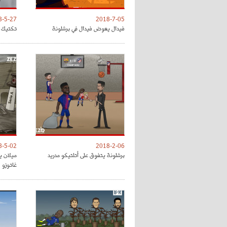
8-5-27
2018-7-05
فيدال يعوض فيدال في برشلونة
تكتيك ت
8-5-02
2018-2-06
برشلونة يتفوق على أتلتيكو مدريد
ميلان ي
غاتوزو