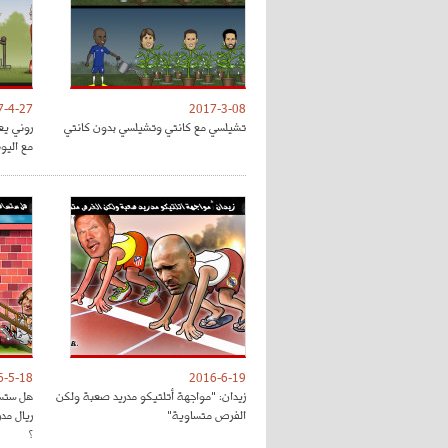
7-4-27
2017-3-08
تشيلسي مع كانتي وتشيلسي بدون كانتي
روني يع
مع اليون
6-5-18
2016-6-19
زيدان: "مواجهة أتلتيكو مدريد صعبة ولكن
هل ستسا
الفرص متساوية"
ريال مد
؟