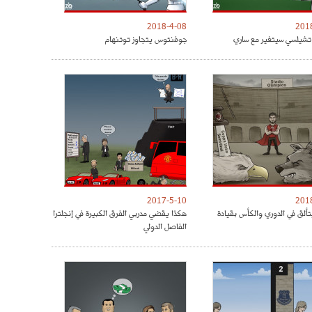
2018-4-08
201
شيلسي سيتغير مع ساري
جوفنتوس يتجاوز توتنهام
2017-5-10
201
تألق في الدوري والكأس بقيادة
هكذا يقضي مدربي الفرق الكبيرة في إنجلترا
الفاصل الدولي