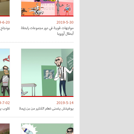
9-6-20
2019-5-30
مواجهات قوية في دور مجموعات رابطة
بونجاح 
أبطال أوروبا
9-7-02
2019-5-14
يوفيتش يتمنى تعلم الكثير من بن زيمة
كلوب يق