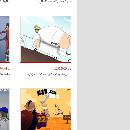
من كابوس الموسم الحالي
والبقية 
9-6-13
2019-2-16
بن زيمة يلعب دور المنقذ من جديد
مانشستر