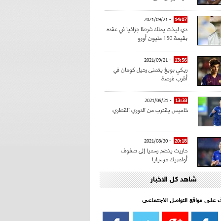
- 2021/09/21
14:07
دي ليخت يملك شرطا جزائيا في عقده
بقيمة 150 مليون أورو
- 2021/09/21
13:56
ريكي بويغ يتمنى رحيل كومان في
أقرب فرصة
- 2021/09/21
13:33
خاميس يقترب من الدوري القطري
- 2021/08/30
20:18
حاريث ينضم رسميا إلى صفوف
أولمبيك مرسيليا
شاهد كل الاخبار
- 2021/08/15
15:39
كراوتش:"سانشو صفقة الموسم في
كل الدوريات"
اف على مواقع التواصل الاجتماعي‎