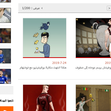
عرض :
1/200
<
2019-7-24
201
موفيتش يرسم عودته إلى صفوف
هكذا انتهت حكاية بوكيتينيو مع توتنهام
تابعوا الهد