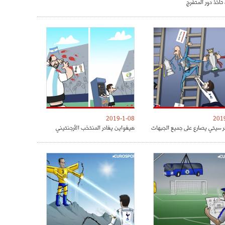
تأخذ دور المتفرج
2019-1-08
201
 سيتي يصارع على جميع الجبهات
هيغواين يغادر المنتخب الأرجنتيني