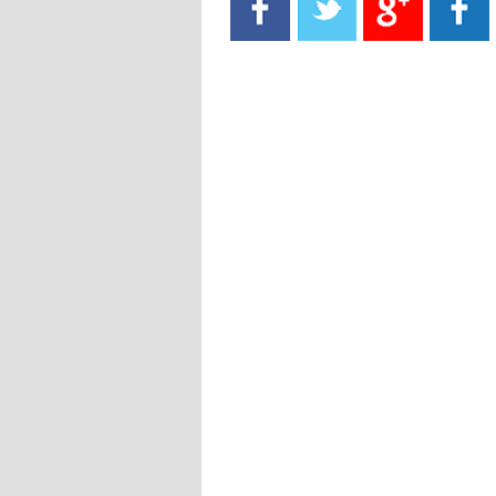
- 2021/08/15
13:40
يوفيتش يعرض خدماته على الإنتير
- 2021/08/15
13:16
أليغري: "الدفاع أبرز مشكلة تواجهنا
قبل انطلاق البطولة"
- 2021/08/15
13:15
مانشستر سيتي يُجهز عرضا جديدا من
أجل كاين
- 2021/08/15
12:56
ريال مدريد مستاء من ماريانو دياز
- 2021/08/15
12:47
دزيكو يُصر على راتب شهر جويلية
ويعرقل انتقاله إلى الإنتير
- 2021/08/15
12:43
لوبيز(رئيس بوردو): "صفقة عدلي مع