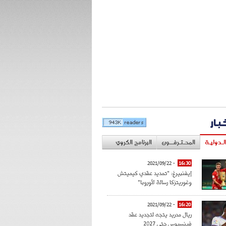
خبار
لـدوليـة
المحـتـرفــون
البرنامج الكروي
- 2021/09/22
16:30
إيفنبيرغ: "تمديد عقدي كيميتش
وغوريتزكا رسالة لأوروبا"
- 2021/09/22
16:20
ريال مدريد يتجه لتجديد عقد
فينسيوس حتى 2027