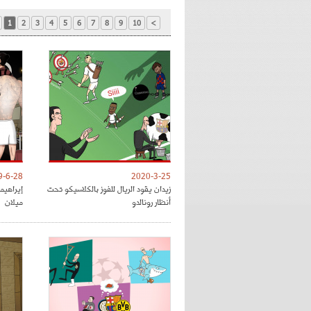
1
2
3
4
5
6
7
8
9
10
>
9-6-28
2020-3-25
زيدان يقود الريال للفوز بالكلاسيكو تحت
إيراهي
أنظار رونالدو
ميلان